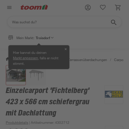
Mein Markt:
Troisdorf
✕
Hier kannst du deinen
, falls er nicht
Markt anpassen
/
Garten & Freizeit
/
Carports & Terrassenüberdachungen
/
Carports
stimmt.
Einzelcarport 'Fichtelberg'
423 x 566 cm schiefergrau
mit Dachlattung
Produktdetails
| Artikelnummer
:
4302712