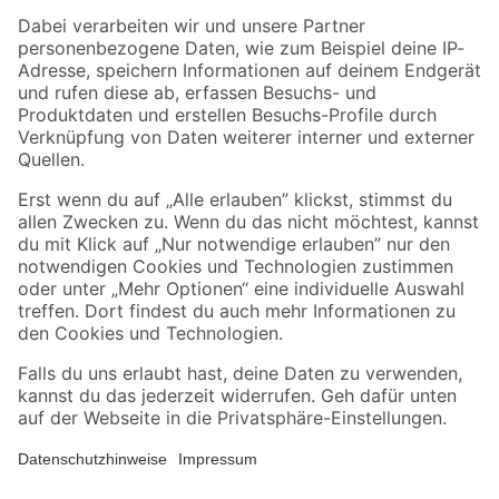
Zahlungsarten
Versandarten
Sicher einkaufen
Jetzt die toom-App herunterladen
Alle Preisangaben in EUR inkl. gesetzl. MwSt.. Die dargestellten Angebote sind unter
Umständen nicht in allen Märkten verfügbar. Die angegebenen Verfügbarkeiten beziehen
sich auf den unter "Mein Markt" ausgewählten toom Baumarkt. Alle Angebote und
Produkte nur solange der Vorrat reicht.
*Paketversand ab 59 € versandkostenfrei, gilt nicht für Artikel mit Speditionsversand, hier
fallen zusätzliche Versandkosten an.