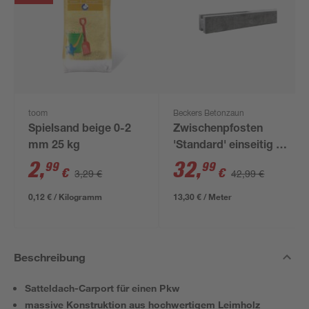
toom
Beckers Betonzaun
Spielsand beige 0-2
Zwischenpfosten
mm 25 kg
'Standard' einseitig 11
x 11 x 248 cm grau
2
,
32
,
99
99
€
€
3,29 €
42,99 €
0,12 € / Kilogramm
13,30 € / Meter
Beschreibung
Satteldach-Carport für einen Pkw
massive Konstruktion aus hochwertigem Leimholz