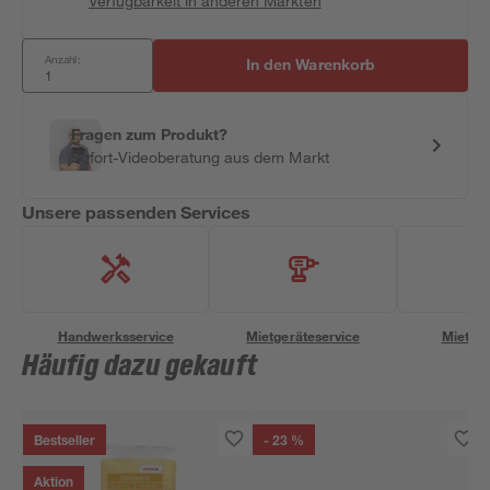
Verfügbarkeit in anderen Märkten
Anzahl:
In den Warenkorb
Fragen zum Produkt?
Sofort-Videoberatung aus dem Markt
Unsere passenden Services
Handwerksservice
Mietgeräteservice
Miettra
Häufig dazu gekauft
Bestseller
- 23 %
Aktion