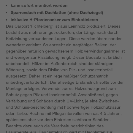
kann sofort montiert werden
Sparrendach mit Dachlatten (ohne Dachziegel)
inklusive H-Pfostenanker zum Einbotinieren
Das Carport 'Fichtelberg' ist aus Leimholz produziert. Dieses
besteht aus mehreren getrockneten, der Länge nach durch
Keilzinkung verbundenen Lagen. Diese werden übereinander
wetterfest verleimt. So entsteht ein tragfähiger Balken, der
gegenüber natürlich gewachsenem Holz verwindungsärmer ist
und weniger zur Rissbildung neigt. Dieser Bausatz ist farblich
unbehandelt. Hölzer im Außenbereich sind der ständigen
Witterung, sowie dem Risiko von Pilz- und Insektenbefall
ausgesetzt. Daher ist ein regelmäßiger Schutzanstrich
unbedingt erforderlich. Der allseitige Erstanstrich sollte vor der
Montage erfolgen. Verwende zuerst Holzschutzgrund zum
Schutz gegen Pilz und Insektenbefall. Anschließend, gegen
Verfärbung und Schäden durch UV-Licht, je eine Zwischen-
und Schluss-beschichtung mit hochwertiger Holzschutzlasur
oder -farbe. Rechne mit Pflegeintervallen von ca. 4-5 Jahren,
spätestens aber vor dem Eintreten sichtbarer Schäden.
Beachte dazu auch die Verarbeitungsrichtlinien des
Lasurherstellers. Das Satteldach wird mit Dachlatten zur