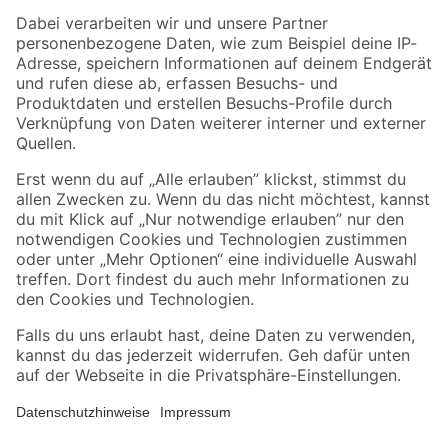
Zahlungsarten
Versandarten
Sicher einkaufen
Jetzt die toom-App herunterladen
Alle Preisangaben in EUR inkl. gesetzl. MwSt.. Die dargestellten Angebote sind unter
Umständen nicht in allen Märkten verfügbar. Die angegebenen Verfügbarkeiten beziehen
sich auf den unter "Mein Markt" ausgewählten toom Baumarkt. Alle Angebote und
Produkte nur solange der Vorrat reicht.
*Paketversand ab 59 € versandkostenfrei, gilt nicht für Artikel mit Speditionsversand, hier
fallen zusätzliche Versandkosten an.