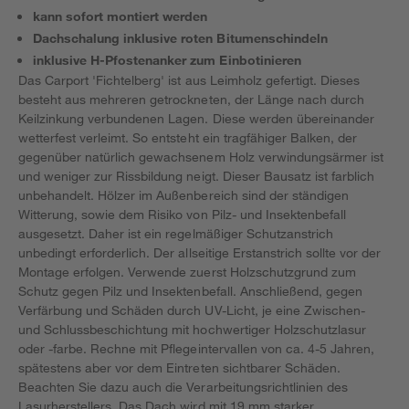
kann sofort montiert werden
Dachschalung inklusive roten Bitumenschindeln
inklusive H-Pfostenanker zum Einbotinieren
Das Carport 'Fichtelberg' ist aus Leimholz gefertigt. Dieses
besteht aus mehreren getrockneten, der Länge nach durch
Keilzinkung verbundenen Lagen. Diese werden übereinander
wetterfest verleimt. So entsteht ein tragfähiger Balken, der
gegenüber natürlich gewachsenem Holz verwindungsärmer ist
und weniger zur Rissbildung neigt. Dieser Bausatz ist farblich
unbehandelt. Hölzer im Außenbereich sind der ständigen
Witterung, sowie dem Risiko von Pilz- und Insektenbefall
ausgesetzt. Daher ist ein regelmäßiger Schutzanstrich
unbedingt erforderlich. Der allseitige Erstanstrich sollte vor der
Montage erfolgen. Verwende zuerst Holzschutzgrund zum
Schutz gegen Pilz und Insektenbefall. Anschließend, gegen
Verfärbung und Schäden durch UV-Licht, je eine Zwischen-
und Schlussbeschichtung mit hochwertiger Holzschutzlasur
oder -farbe. Rechne mit Pflegeintervallen von ca. 4-5 Jahren,
spätestens aber vor dem Eintreten sichtbarer Schäden.
Beachten Sie dazu auch die Verarbeitungsrichtlinien des
Lasurherstellers. Das Dach wird mit 19 mm starker