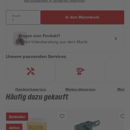
Verfügbarkeit in anderen Märkten
Anzahl:
In den Warenkorb
Fragen zum Produkt?
Sofort-Videoberatung aus dem Markt
Unsere passenden Services
Handwerksservice
Mietgeräteservice
Miettra
Häufig dazu gekauft
Bestseller
Aktion