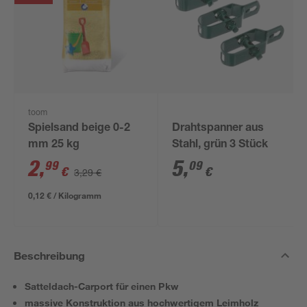
toom
Spielsand beige 0-2
Drahtspanner aus
mm 25 kg
Stahl, grün 3 Stück
2
,
5
,
99
09
€
€
3,29 €
0,12 € / Kilogramm
Beschreibung
Satteldach-Carport für einen Pkw
massive Konstruktion aus hochwertigem Leimholz