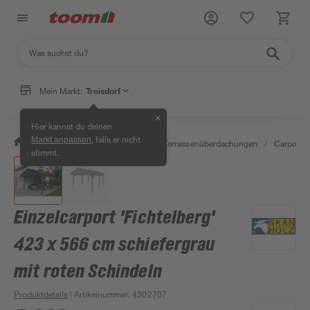
Mein Markt:
Troisdorf
✕
Hier kannst du deinen
, falls er nicht
Markt anpassen
/
Garten & Freizeit
/
Carports & Terrassenüberdachungen
/
Carports
stimmt.
Einzelcarport 'Fichtelberg'
423 x 566 cm schiefergrau
mit roten Schindeln
Produktdetails
| Artikelnummer
:
4302707