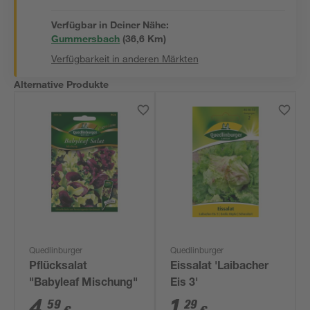
Verfügbar in Deiner Nähe:
Gummersbach
(
36,6
 Km)
Verfügbarkeit in anderen Märkten
Alternative Produkte
Quedlinburger
Quedlinburger
Pflücksalat
Eissalat 'Laibacher
"Babyleaf Mischung"
Eis 3'
4
,
1
,
59
29