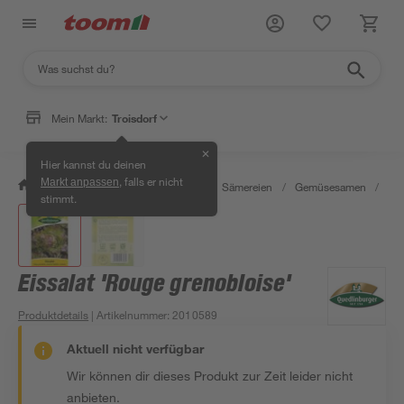
Mein Markt:
Troisdorf
✕
Hier kannst du deinen
, falls er nicht
Markt anpassen
/
Garten & Freizeit
/
Pflanzen
/
Sämereien
/
Gemüsesamen
/
Eis
stimmt.
Eissalat 'Rouge grenobloise'
Produktdetails
| Artikelnummer
:
2010589
Aktuell nicht verfügbar
Wir können dir dieses Produkt zur Zeit leider nicht
anbieten.