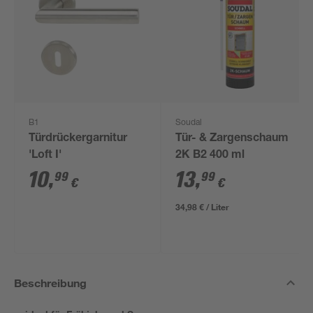
B1
Soudal
Türdrückergarnitur
Tür- & Zargenschaum
'Loft I'
2K B2 400 ml
10
,
13
,
99
99
€
€
34,98 € / Liter
Beschreibung