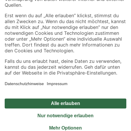
Sicher einkaufen
Jetzt die toom-App herunterladen
Alle Preisangaben in EUR inkl. gesetzl. MwSt.. Die dargestellten Angebote sind unter
Umständen nicht in allen Märkten verfügbar. Die angegebenen Verfügbarkeiten beziehen
sich auf den unter "Mein Markt" ausgewählten toom Baumarkt. Alle Angebote und
Produkte nur solange der Vorrat reicht.
*Paketversand ab 59 € versandkostenfrei, gilt nicht für Artikel mit Speditionsversand, hier
fallen zusätzliche Versandkosten an.
Datenschutz
Privatsphäre
Impressum
AGB
Nutzungsbedingungen
Widerrufsrecht
Vertrag widerrufen
Barrierefreiheit
© 2026 toom Baumarkt GmbH