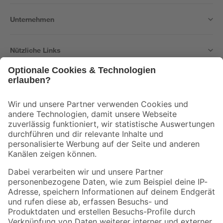
Unternehmen
Nützliche Links
Bleib auf dem Laufenden mit unserem Newsletter
Der toom Newsletter: Keine Angebote und Aktionen mehr verpassen!
Zur Newsletter Anmeldung
Folge uns
Zahlungsarten
Versandarten