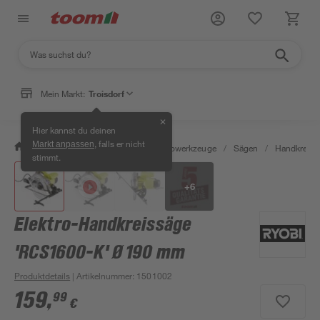
Mein Markt:
Troisdorf
✕
Hier kannst du deinen
, falls er nicht
Markt anpassen
/
Werkstatt & Maschinen
/
Elektrowerkzeuge
/
Sägen
/
Handkreiss
stimmt.
+
6
Elektro-Handkreissäge
'RCS1600-K' Ø 190 mm
Produktdetails
| Artikelnummer
:
1501002
159
,
99
€