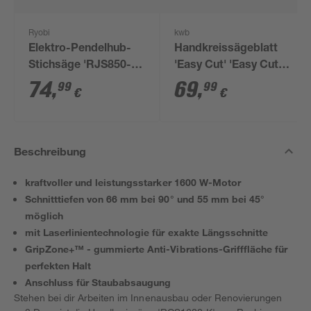
Ryobi
kwb
Elektro-Pendelhub-
Handkreissägeblatt
Stichsäge 'RJS850-K'
'Easy Cut' 'Easy Cut'
Hablänge 23 mm
Ø 190 x 2,8 x 16 mm
74
,
69
,
99
99
€
€
Beschreibung
kraftvoller und leistungsstarker 1600 W-Motor
Schnitttiefen von 66 mm bei 90° und 55 mm bei 45°
möglich
mit Laserlinientechnologie für exakte Längsschnitte
GripZone+™ - gummierte Anti-Vibrations-Grifffläche für
perfekten Halt
Anschluss für Staubabsaugung
Stehen bei dir Arbeiten im Innenausbau oder Renovierungen