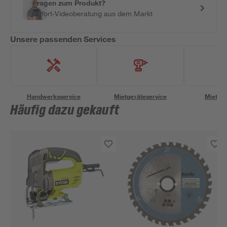
Fragen zum Produkt?
Sofort-Videoberatung aus dem Markt
Unsere passenden Services
Handwerksservice
Mietgeräteservice
Miettra
Häufig dazu gekauft