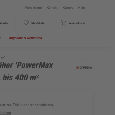
Vorteilskarte
Kontakt
Karriere
Hilfe
Konto
Merkliste
Warenkorb
e
Angebote & Neuheiten
0 m²
äher 'PowerMax
 bis 400 m²
kt zur Zeit leider nicht anbieten.
Märkten