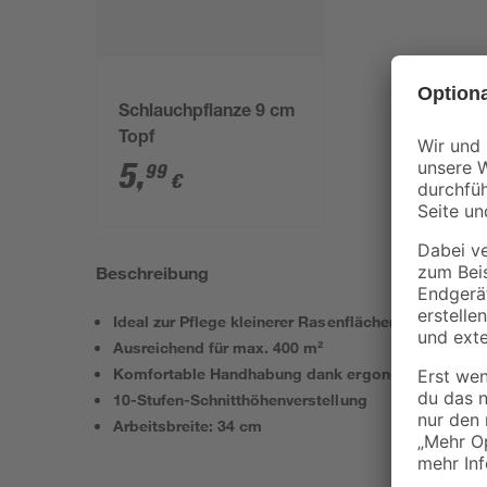
Schlauchpflanze 9 cm
Topf
5
,
99
€
Beschreibung
Ideal zur Pflege kleinerer Rasenflächen
Ausreichend für max. 400 m²
Komfortable Handhabung dank ergonomischem Gr
10-Stufen-Schnitthöhenverstellung
Arbeitsbreite: 34 cm