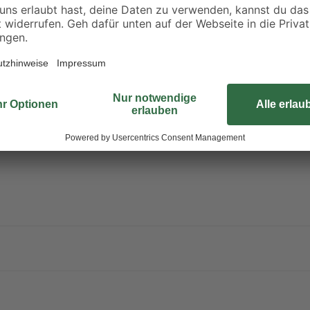
Fangkorb, der ein Volumen von 40
dank seines sehr geringen Gewich
bewältigen. Also schnapp dir die
danken.
Rasenmäher stellen eine Gefahr für
Gefahren für Igel
und wie du sie s