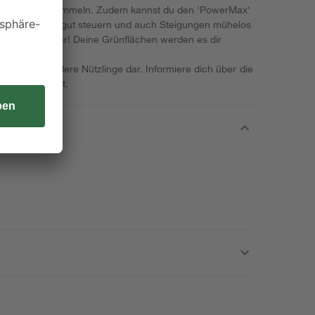
 Litern hat, sammeln. Zudem kannst du den 'PowerMax'
ts von 9,7 kg gut steuern und auch Steigungen mühelos
sen Rasenmäher! Deine Grünflächen werden es dir
 Igel und andere Nützlinge dar. Informiere dich über die
chützen kannst.