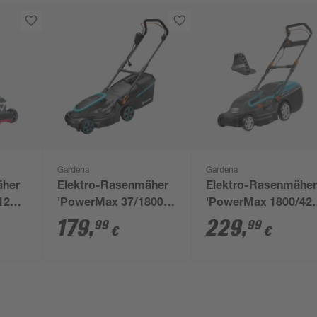
Gardena
Gardena
äher
Elektro-Rasenmäher
Elektro-Rasenmähe
 1200
'PowerMax 37/1800
'PowerMax 1800/42'
G2' 1800 W
1800 W, bis 800 m²
179
,
229
,
99
99
€
€