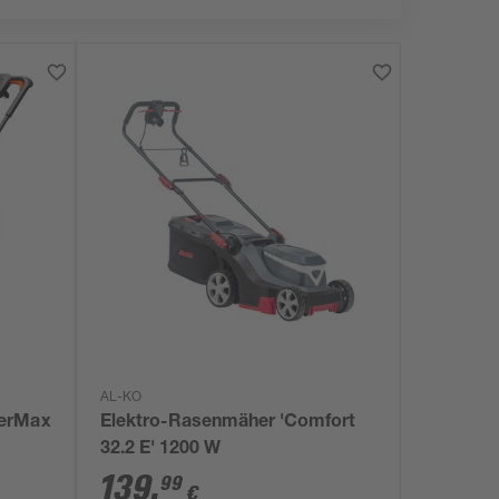
AL-KO
werMax
Elektro-Rasenmäher 'Comfort
32.2 E' 1200 W
139
,
99
€