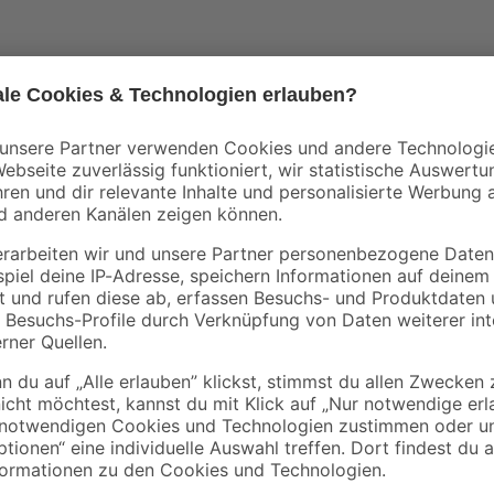
Wenn du einen Rasen hast, den du 
Rasenmäher unerlässlich. Der 'Po
Flächen von bis zu 400 m² bearbei
iff
dadurch ausdauernd und unterstützt
Beachte aber, dass du durch das K
empfehlen, dass du aufgrund sein
verwendest. Der Rasenmäher ist m
Gras für die spätere Entsorgung a