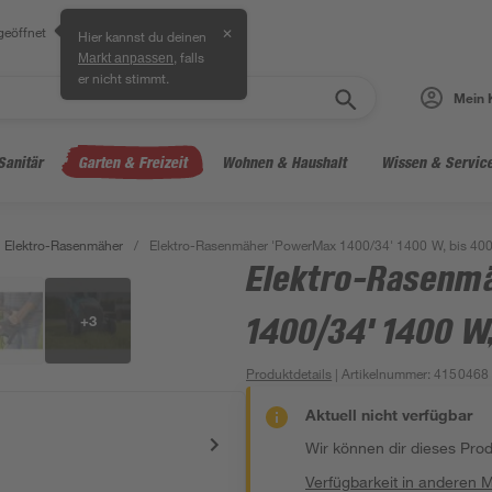
geöffnet
✕
Hier kannst du deinen
, falls
Markt anpassen
er nicht stimmt.
Mein 
Sanitär
Garten & Freizeit
Wohnen & Haushalt
Wissen & Servic
Elektro-Rasenmäher
/
Elektro-Rasenmäher 'PowerMax 1400/34' 1400 W, bis 40
Elektro-Rasenm
+
3
1400/34' 1400 W,
Produktdetails
| Artikelnummer
:
4150468
Aktuell nicht verfügbar
Wir können dir dieses Produ
Verfügbarkeit in anderen 