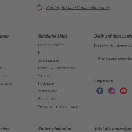
Sorglos, 90 Tage Umtauschgarantie
hmen
Nützliche Links
Bleib auf dem Lauf
Leichte Sprache
Der toom Newsletter: K
Hilfe
Zur Newsletter 
Zahlungsarten
eit
Bestell- & Lieferservices
ungen
Versand
Folge uns
Programm
Rückgabe
Vorteilskarte
Gutscheine
Verkaufsoffene Sonntage
rten
Sicher einkaufen
Jetzt die toom-App