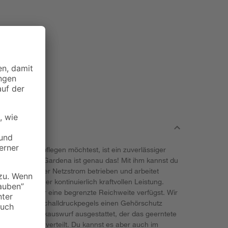
regelmäßig pflegen möchtest, ist ein zuverlässiger
werMax' von Gardena ist genau das! Mit ihm kannst du
ten. Er wird per Netzstrom betrieben und arbeitet
 dich mit einer kontinuierlich kraftvollen Leistung.
abel nur über eine begrenzte Reichweite verfügst. Wir
es erhöhten Schalldruckpegels einen Gehörschutz
it einem Heckauswurf ausgestattet, der das geerntete
uf dem Rasen verteilt. Du kannst es aber auch im