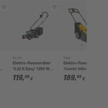
AL-KO
Stiga
r
Elektro-Rasenmäher
Elektro-Rasenmäher
'3.22 E Easy' 1200 W,
'Combi 340c' 1600 W
bis 250 m²
mit Mulchfunktion, bis
119
,
189
,
99
99
€
€
600 m²