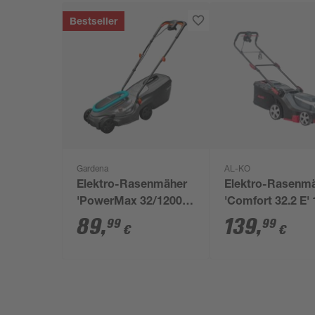
Bestseller
Gardena
AL-KO
Elektro-Rasenmäher
Elektro-Rasenm
'PowerMax 32/1200
'Comfort 32.2 E'
G2' 1200 W
W
89
,
139
,
99
99
€
€