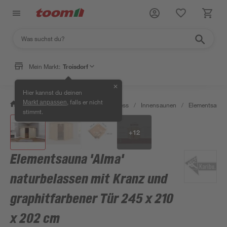
Mein Markt:
Troisdorf
✕
Hier kannst du deinen
, falls er nicht
Markt anpassen
/
Bad & Sanitär
/
Sauna & Wellness
/
Innensaunen
/
Elementsaune
stimmt.
+
12
Elementsauna 'Alma'
naturbelassen mit Kranz und
graphitfarbener Tür 245 x 210
x 202 cm