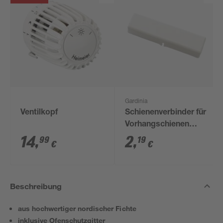
Gardinia
Ventilkopf
Schienenverbinder für
Vorhangschienen
weiß
14
,
2
,
99
19
€
€
Beschreibung
aus hochwertiger nordischer Fichte
inklusive Ofenschutzgitter