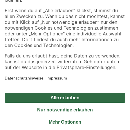
Sicher einkaufen
Jetzt die toom-App herunterladen
Alle Preisangaben in EUR inkl. gesetzl. MwSt.. Die dargestellten Angebote sind unter
Umständen nicht in allen Märkten verfügbar. Die angegebenen Verfügbarkeiten beziehen
sich auf den unter "Mein Markt" ausgewählten toom Baumarkt. Alle Angebote und
Produkte nur solange der Vorrat reicht.
*Paketversand ab 59 € versandkostenfrei, gilt nicht für Artikel mit Speditionsversand, hier
fallen zusätzliche Versandkosten an.
Datenschutz
Privatsphäre
Impressum
AGB
Nutzungsbedingungen
Widerrufsrecht
Vertrag widerrufen
Barrierefreiheit
© 2026 toom Baumarkt GmbH