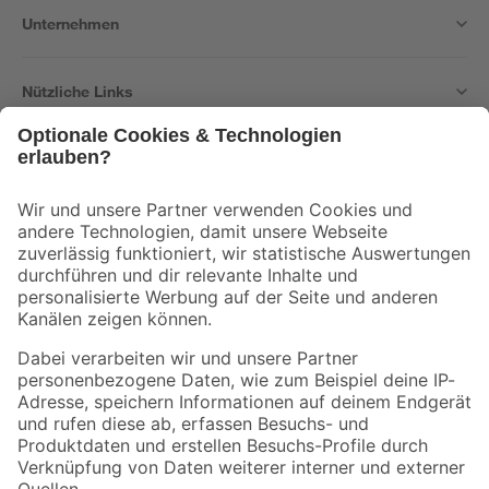
Unternehmen
Nützliche Links
Bleib auf dem Laufenden mit unserem Newsletter
Der toom Newsletter: Keine Angebote und Aktionen mehr verpassen!
Zur Newsletter Anmeldung
Folge uns
Zahlungsarten
Versandarten