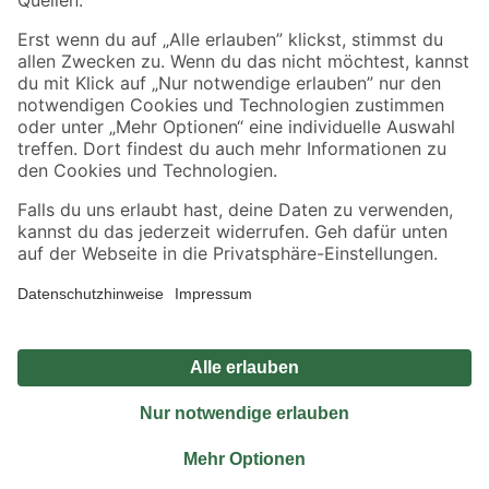
Sicher einkaufen
Jetzt die toom-App herunterladen
Alle Preisangaben in EUR inkl. gesetzl. MwSt.. Die dargestellten Angebote sind unter
Umständen nicht in allen Märkten verfügbar. Die angegebenen Verfügbarkeiten beziehen
sich auf den unter "Mein Markt" ausgewählten toom Baumarkt. Alle Angebote und
Produkte nur solange der Vorrat reicht.
*Paketversand ab 59 € versandkostenfrei, gilt nicht für Artikel mit Speditionsversand, hier
fallen zusätzliche Versandkosten an.
Datenschutz
Privatsphäre
Impressum
AGB
Nutzungsbedingungen
Widerrufsrecht
Vertrag widerrufen
Barrierefreiheit
© 2026 toom Baumarkt GmbH