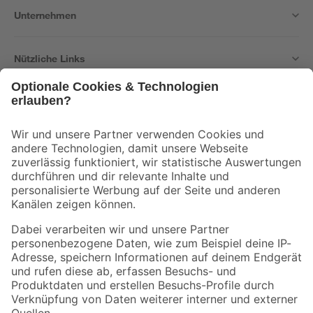
Unternehmen
Nützliche Links
Bleib auf dem Laufenden mit unserem Newsletter
Der toom Newsletter: Keine Angebote und Aktionen mehr verpassen!
Zur Newsletter Anmeldung
Folge uns
Zahlungsarten
Versandarten