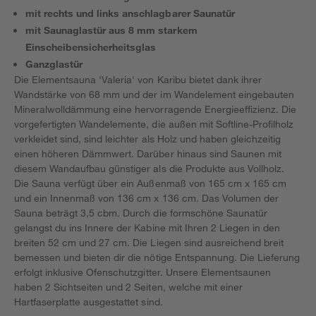
mit rechts und links anschlagbarer Saunatür
mit Saunaglastür aus 8 mm starkem
Einscheibensicherheitsglas
Ganzglastür
Die Elementsauna 'Valeria' von Karibu bietet dank ihrer
Wandstärke von 68 mm und der im Wandelement eingebauten
Mineralwolldämmung eine hervorragende Energieeffizienz. Die
vorgefertigten Wandelemente, die außen mit Softline-Profilholz
verkleidet sind, sind leichter als Holz und haben gleichzeitig
einen höheren Dämmwert. Darüber hinaus sind Saunen mit
diesem Wandaufbau günstiger als die Produkte aus Vollholz.
Die Sauna verfügt über ein Außenmaß von 165 cm x 165 cm
und ein Innenmaß von 136 cm x 136 cm. Das Volumen der
Sauna beträgt 3,5 cbm. Durch die formschöne Saunatür
gelangst du ins Innere der Kabine mit Ihren 2 Liegen in den
breiten 52 cm und 27 cm. Die Liegen sind ausreichend breit
bemessen und bieten dir die nötige Entspannung. Die Lieferung
erfolgt inklusive Ofenschutzgitter. Unsere Elementsaunen
haben 2 Sichtseiten und 2 Seiten, welche mit einer
Hartfaserplatte ausgestattet sind.