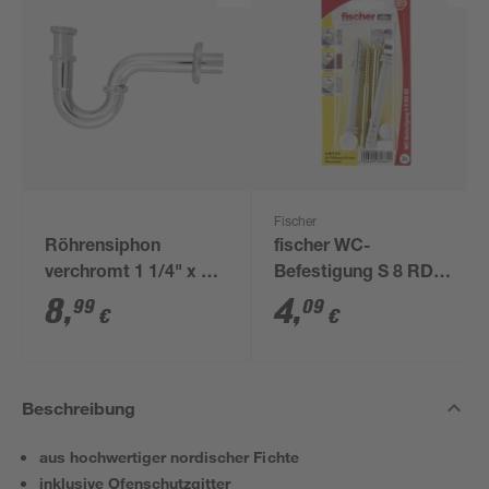
Fischer
Röhrensiphon
fischer WC-
verchromt 1 1/4" x 32
Befestigung S 8 RD
mm
80 2 Stück
8
,
4
,
99
09
€
€
Beschreibung
aus hochwertiger nordischer Fichte
inklusive Ofenschutzgitter