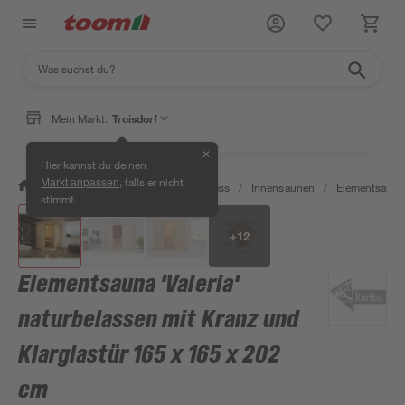
Mein Markt:
Troisdorf
✕
Hier kannst du deinen
, falls er nicht
Markt anpassen
/
Bad & Sanitär
/
Sauna & Wellness
/
Innensaunen
/
Elementsaune
stimmt.
+
12
Elementsauna 'Valeria'
naturbelassen mit Kranz und
Klarglastür 165 x 165 x 202
cm