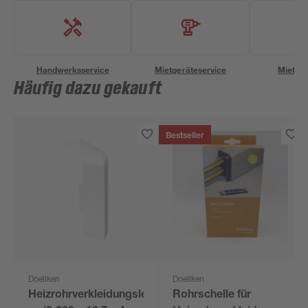
Handwerksservice
Mietgeräteservice
Miettra
Häufig dazu gekauft
Bestseller
Doellken
Doellken
Heizrohrverkleidungsleiste
Rohrschelle für