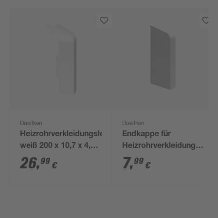
Doellken
Doellken
Heizrohrverkleidungsleiste
Endkappe für
weiß 200 x 10,7 x 4,5
Heizrohrverkleidungsleist
cm
links weiß
26
,
7
,
99
99
€
€