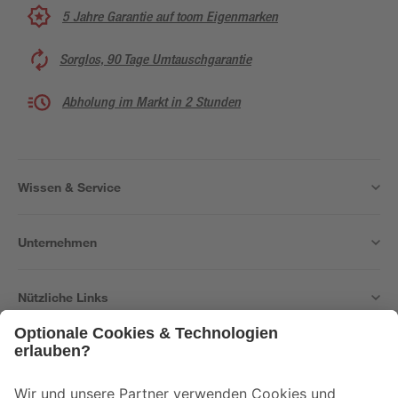
5 Jahre Garantie auf toom Eigenmarken
Sorglos, 90 Tage Umtauschgarantie
Abholung im Markt in 2 Stunden
Wissen & Service
Unternehmen
Nützliche Links
Bleib auf dem Laufenden mit unserem Newsletter
Der toom Newsletter: Keine Angebote und Aktionen mehr verpassen!