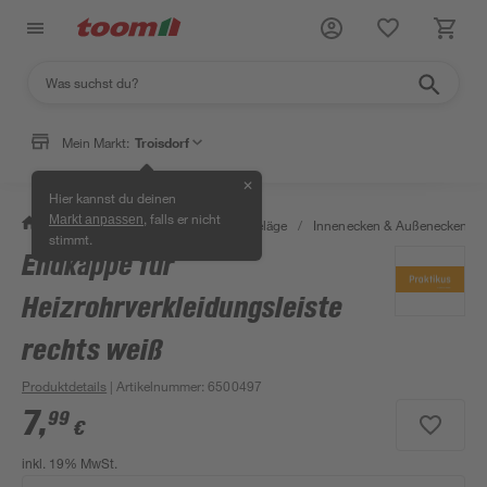
Mein Markt:
Troisdorf
✕
Hier kannst du deinen
, falls er nicht
Markt anpassen
/
Bauen & Renovieren
/
Bodenbeläge
/
Innenecken & Außenecken
/
stimmt.
Endkappe für
Heizrohrverkleidungsleiste
rechts weiß
Produktdetails
| Artikelnummer
:
6500497
7
,
99
€
inkl. 19% MwSt.