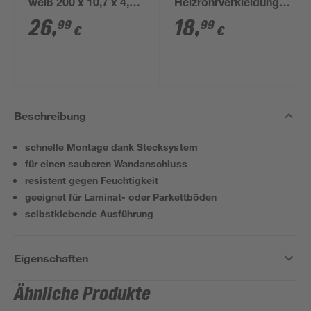
weiß 200 x 10,7 x 4,5
Heizrohrverkleidungsleist
cm
5 Stück
26
,
18
,
99
99
€
€
Beschreibung
schnelle Montage dank Stecksystem
für einen sauberen Wandanschluss
resistent gegen Feuchtigkeit
geeignet für Laminat- oder Parkettböden
selbstklebende Ausführung
Eigenschaften
Ähnliche Produkte