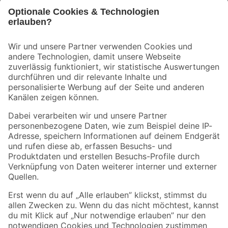
Bleib auf dem Laufenden mit unserem Newsletter
Der toom Newsletter: Keine Angebote und Aktionen mehr verpassen!
Zur Newsletter Anmeldung
Folge uns
Zahlungsarten
Versandarten
Sicher einkaufen
Jetzt die toom-App herunterladen