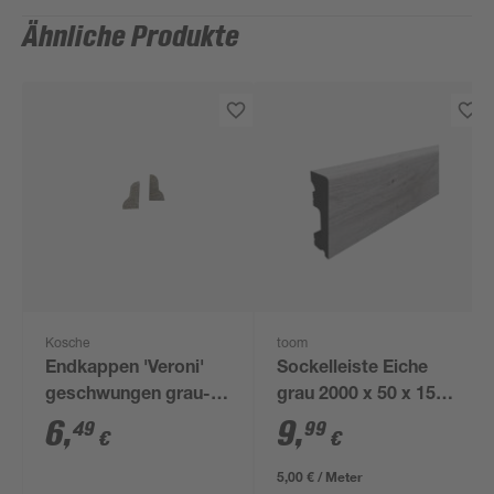
Ähnliche Produkte
Kosche
toom
Endkappen 'Veroni'
Sockelleiste Eiche
geschwungen grau-
grau 2000 x 50 x 15
braun, 2 Stück
mm
6
,
9
,
49
99
€
€
5,00 € / Meter