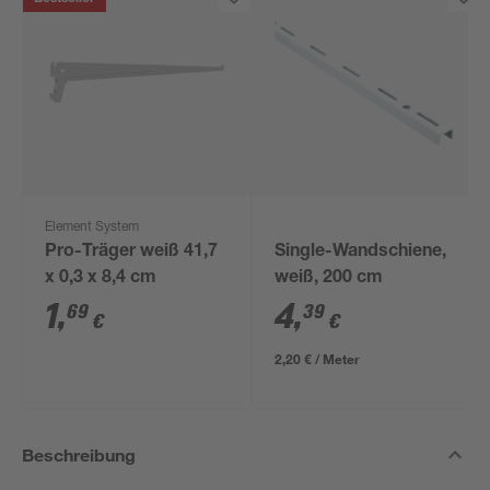
Element System
Pro-Träger weiß 41,7
Single-Wandschiene,
x 0,3 x 8,4 cm
weiß, 200 cm
1
,
4
,
69
39
€
€
2,20 € / Meter
Beschreibung