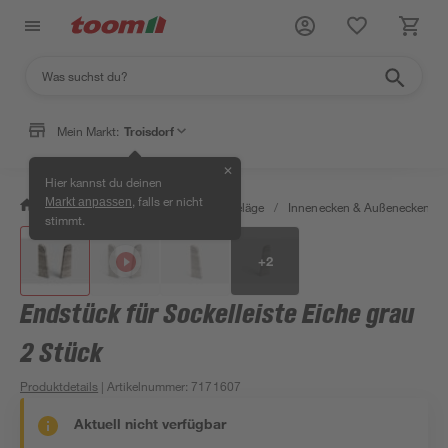
Mein Markt:
Troisdorf
✕
Hier kannst du deinen
, falls er nicht
Markt anpassen
/
Bauen & Renovieren
/
Bodenbeläge
/
Innenecken & Außenecken
/
stimmt.
+
2
Endstück für Sockelleiste Eiche grau
2 Stück
Produktdetails
| Artikelnummer
:
7171607
Aktuell nicht verfügbar