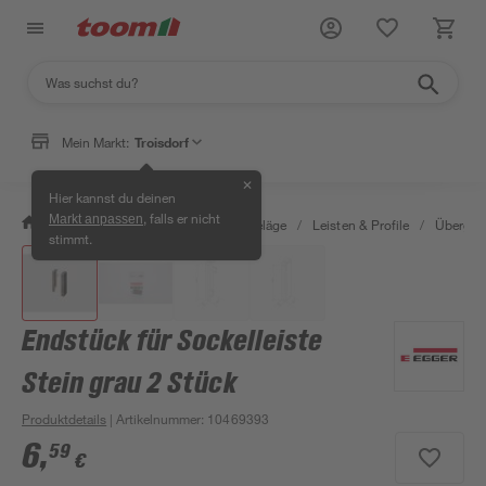
Mein Markt:
Troisdorf
✕
Hier kannst du deinen
, falls er nicht
Markt anpassen
/
Bauen & Renovieren
/
Bodenbeläge
/
Leisten & Profile
/
Übergang
stimmt.
Endstück für Sockelleiste
Stein grau 2 Stück
Produktdetails
| Artikelnummer
:
10469393
6
,
59
€