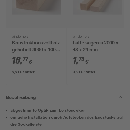
binderholz
binderholz
Konstruktionsvollholz
Latte sägerau 2000 x
gehobelt 3000 x 100 x
48 x 24 mm
60 mm
16
,
1
,
77
78
€
€
5,59 € / Meter
0,89 € / Meter
Beschreibung
abgestimmte Optik zum Leistendekor
einfache Installation durch Aufstecken des Endstücks auf
die Sockelleiste