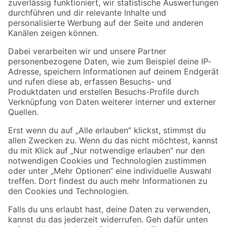
Zur Newsletter Anmeldung
Folge uns
Zahlungsarten
Versandarten
Sicher einkaufen
Jetzt die toom-App herunterladen
Alle Preisangaben in EUR inkl. gesetzl. MwSt.. Die dargestellten Angebote sind unter