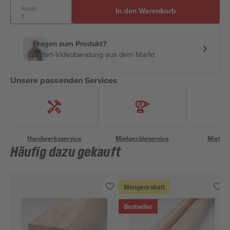
Anzahl:
In den Warenkorb
Fragen zum Produkt?
Sofort-Videoberatung aus dem Markt
Unsere passenden Services
Handwerksservice
Mietgeräteservice
Miettra
Häufig dazu gekauft
Mengenrabatt
Bestseller