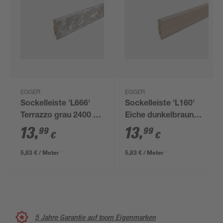
EGGER
EGGER
Sockelleiste 'L666'
Sockelleiste 'L160'
Terrazzo grau 2400 x
Eiche dunkelbraun
58 x 14 mm
2400 x 58 x 14 mm
13
,
13
,
99
99
€
€
5,83 € / Meter
5,83 € / Meter
5 Jahre Garantie auf toom Eigenmarken