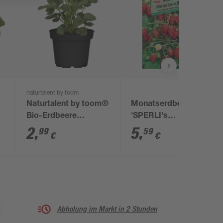
naturtalent by toom
Naturtalent by toom®
Monatserdbeere
Bio-Erdbeere
'SPERLI's
verschiedene Sorten
Bowlenzauber'
2
,
5
,
99
59
€
€
11 cm Topf
Abholung im Markt in 2 Stunden