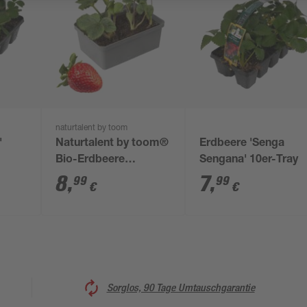
naturtalent by toom
'
Naturtalent by toom®
Erdbeere 'Senga
Bio-Erdbeere
Sengana' 10er-Tray
verschiedene Sorten
8
,
7
,
99
99
€
€
6er-Tray
Sorglos, 90 Tage Umtauschgarantie