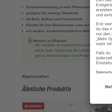
Zusammenstellung je nach Pflanzenverfügbarkeit
geeignet für sonnige Standorte
für Beet, Balkon und Fensterbank
Früchte für den Direktverzehr oder zur Weiterverarb
mit weißen, insektenfreundlichen Blüten
Hinweis zu Pflanzen
Wir möchten dir maximal frische Qualität garant
etwas mehr Geduld bei der Lieferung bitten müss
gibt es Abweichungen zum Produktfoto.
Eigenschaften
Ähnliche Produkte
Bestseller