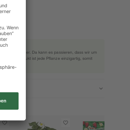
rekt beim Gärtner. Da kann es passieren, dass wir um
s Naturprodukt ist jede Pflanze einzigartig, somit