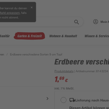
✕
ier kannst du deinen
, falls
Markt anpassen
r nicht stimmt.
Mein 
Sanitär
Garten & Freizeit
Wohnen & Haushalt
Wissen & Servic
ren
/
Erdbeere verschiedene Sorten 9 cm Topf
Erdbeere versch
Produktdetails
| Artikelnummer
:
8143234
1
,
69
€
inkl. 7% MwSt.
Lieferung nach Haus
Diesen Artikel können wir