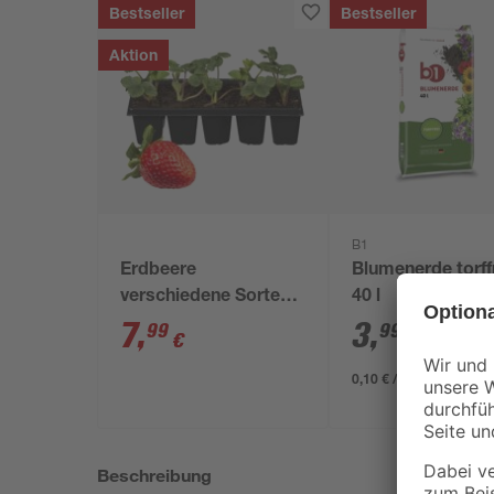
Bestseller
Bestseller
Aktion
B1
Erdbeere
Blumenerde torff
verschiedene Sorten
40 l
10er-Tray
7
,
3
,
99
99
€
€
0,10 € / Liter
Beschreibung