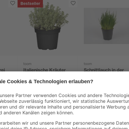
Bestseller
toom
toom
rei
Italienische Kräuter
Schnittlauch in der
verschiedene Sorten
Tüte
14 cm Topf
3
,
2
,
59
49
€
€