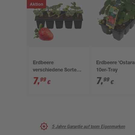
Aktion
Erdbeere
Erdbeere 'Ostara
verschiedene Sorten
10er-Tray
10er-Tray
7
,
7
,
99
99
€
€
5 Jahre Garantie auf toom Eigenmarken