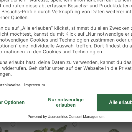
eitung
ieren. Deswegen ordern wir deine Pflanze erst nach der Bestellung di
en. So kannst du dich über eine frische und gesunde Pflanze freuen! Al