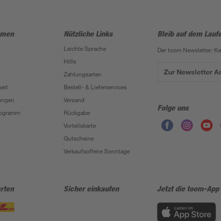
hmen
Nützliche Links
Bleib auf dem Lauf
Leichte Sprache
Der toom Newsletter: K
Hilfe
Zur Newsletter 
Zahlungsarten
eit
Bestell- & Lieferservices
ungen
Versand
Folge uns
Programm
Rückgabe
Vorteilskarte
Gutscheine
Verkaufsoffene Sonntage
rten
Sicher einkaufen
Jetzt die toom-App