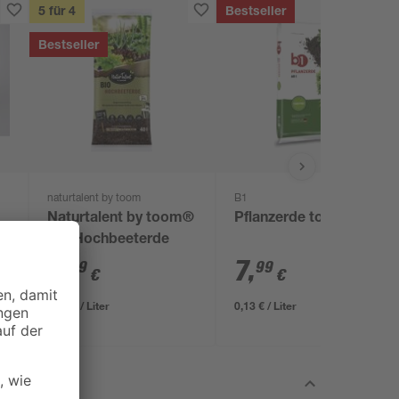
5 für 4
Bestseller
Bestseller
naturtalent by toom
B1
Naturtalent by toom®
Pflanzerde torffrei 60 l
Bio Hochbeeterde
9
,
7
,
99
99
€
€
0,25 € / Liter
0,13 € / Liter