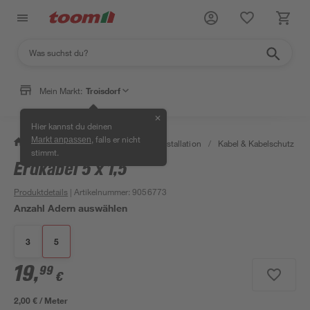
Mein Markt:
Troisdorf
✕
Hier kannst du deinen
, falls er nicht
Markt anpassen
/
Bauen & Renovieren
/
Elektroinstallation
/
Kabel & Kabelschutz
/
stimmt.
Erdkabel 5 x 1,5
Produktdetails
| Artikelnummer
:
9056773
Anzahl Adern auswählen
3
5
19
,
99
€
2,00 € / Meter