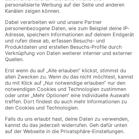
Folge uns
Zahlungsarten
Versandarten
Sicher einkaufen
Jetzt die toom-App herunterladen
Alle Preisangaben in EUR inkl. gesetzl. MwSt.. Die dargestellten Angebote sind unter
Umständen nicht in allen Märkten verfügbar. Die angegebenen Verfügbarkeiten beziehen
sich auf den unter "Mein Markt" ausgewählten toom Baumarkt. Alle Angebote und