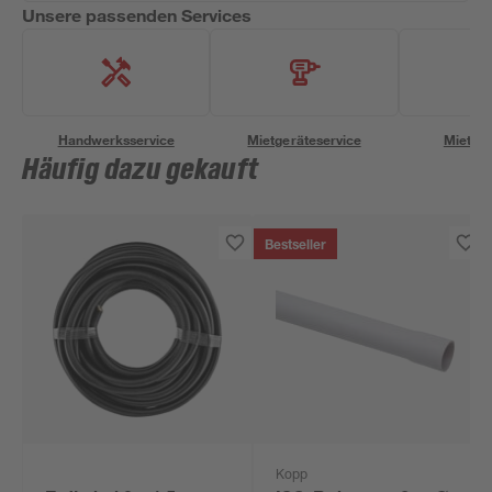
Unsere passenden Services
Handwerksservice
Mietgeräteservice
Miettra
Häufig dazu gekauft
Bestseller
Kopp