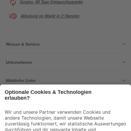
Sorglos, 90 Tage Umtauschgarantie
Abholung im Markt in 2 Stunden
Wissen & Service
Unternehmen
Nützliche Links
Bleib auf dem Laufenden mit unserem Newsletter
Der toom Newsletter: Keine Angebote und Aktionen mehr verpassen!
Zur Newsletter Anmeldung