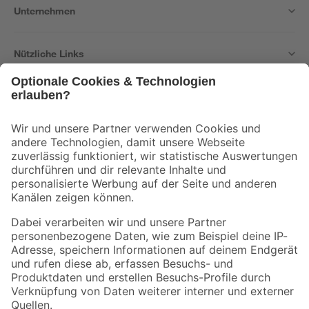
Unternehmen
Nützliche Links
Bleib auf dem Laufenden mit unserem Newsletter
Der toom Newsletter: Keine Angebote und Aktionen mehr verpassen!
Zur Newsletter Anmeldung
Folge uns
Zahlungsarten
Versandarten