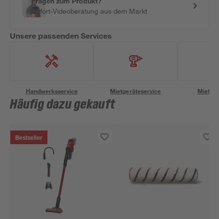
Fragen zum Produkt?
Sofort-Videoberatung aus dem Markt
Unsere passenden Services
Handwerksservice
Mietgeräteservice
Miettra
Häufig dazu gekauft
Bestseller