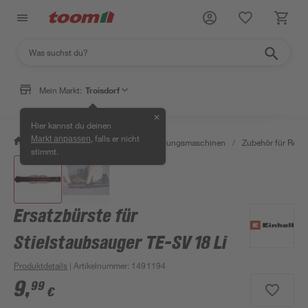
Mein Markt:
Troisdorf
✕
Hier kannst du deinen
, falls er nicht
Markt anpassen
/
Werkstatt & Maschinen
/
Reinigungsmaschinen
/
Zubehör für Rein
stimmt.
Ersatzbürste für
Stielstaubsauger TE-SV 18 Li
Produktdetails
| Artikelnummer
:
1491194
9
,
99
€