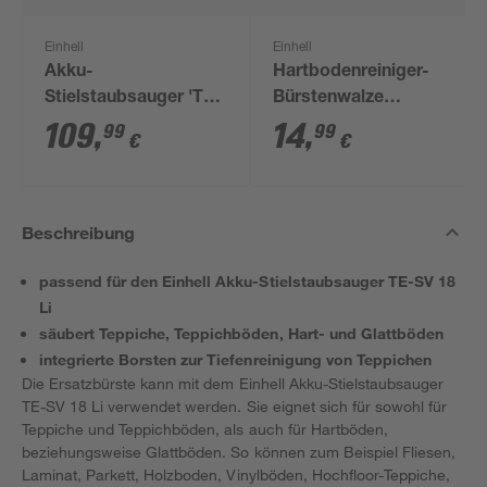
Einhell
Einhell
Akku-
Hartbodenreiniger-
Stielstaubsauger 'TE-
Bürstenwalze
SV 18 Li-Solo' 18 V
'Cleanexxo' 29 cm
109
,
14
,
99
99
€
€
weiß/schwarz
Beschreibung
passend für den Einhell Akku-Stielstaubsauger TE-SV 18
Li
säubert Teppiche, Teppichböden, Hart- und Glattböden
integrierte Borsten zur Tiefenreinigung von Teppichen
Die Ersatzbürste kann mit dem Einhell Akku-Stielstaubsauger
TE-SV 18 Li verwendet werden. Sie eignet sich für sowohl für
Teppiche und Teppichböden, als auch für Hartböden,
beziehungsweise Glattböden. So können zum Beispiel Fliesen,
Laminat, Parkett, Holzboden, Vinylböden, Hochfloor-Teppiche,