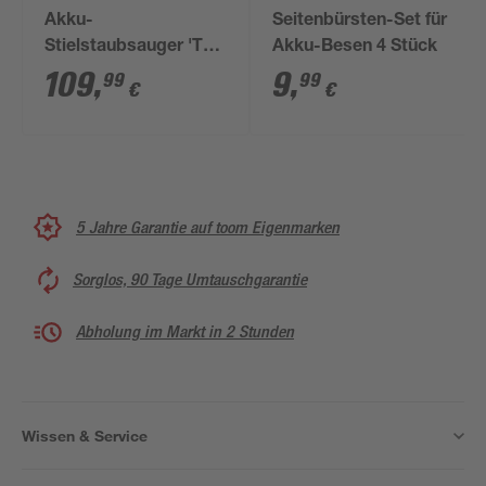
Akku-
Seitenbürsten-Set für
Stielstaubsauger 'TE-
Akku-Besen 4 Stück
SV 18 Li-Solo' 18 V
109
,
9
,
99
99
€
€
5 Jahre Garantie auf toom Eigenmarken
Sorglos, 90 Tage Umtauschgarantie
Abholung im Markt in 2 Stunden
Wissen & Service