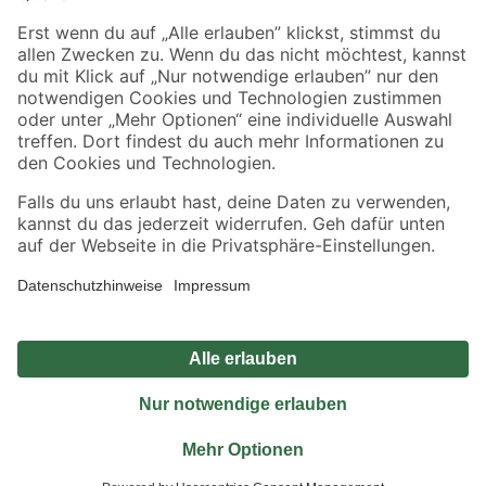
Sicher einkaufen
Jetzt die toom-App herunterladen
Alle Preisangaben in EUR inkl. gesetzl. MwSt.. Die dargestellten Angebote sind unter
Umständen nicht in allen Märkten verfügbar. Die angegebenen Verfügbarkeiten beziehen
sich auf den unter "Mein Markt" ausgewählten toom Baumarkt. Alle Angebote und
Produkte nur solange der Vorrat reicht.
*Paketversand ab 59 € versandkostenfrei, gilt nicht für Artikel mit Speditionsversand, hier
fallen zusätzliche Versandkosten an.
Datenschutz
Privatsphäre
Impressum
AGB
Nutzungsbedingungen
Widerrufsrecht
Vertrag widerrufen
Barrierefreiheit
© 2026 toom Baumarkt GmbH