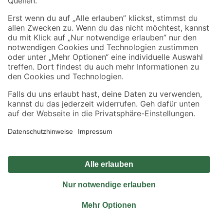
Sicher einkaufen
Jetzt die toom-App herunterladen
Alle Preisangaben in EUR inkl. gesetzl. MwSt.. Die dargestellten Angebote sind unter
Umständen nicht in allen Märkten verfügbar. Die angegebenen Verfügbarkeiten beziehen
sich auf den unter "Mein Markt" ausgewählten toom Baumarkt. Alle Angebote und
Produkte nur solange der Vorrat reicht.
*Paketversand ab 59 € versandkostenfrei, gilt nicht für Artikel mit Speditionsversand, hier
fallen zusätzliche Versandkosten an.
Datenschutz
Privatsphäre
Impressum
AGB
Nutzungsbedingungen
Widerrufsrecht
Vertrag widerrufen
Barrierefreiheit
© 2026 toom Baumarkt GmbH