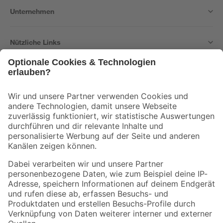
Unternehmen
Nützliche Links
Bleib auf dem Laufenden mit unserem Newsletter
Der toom Newsletter: Keine Angebote und Aktionen mehr verpassen!
Zur Newsletter Anmeldung
Folge uns
Zahlungsarten
Versandarten