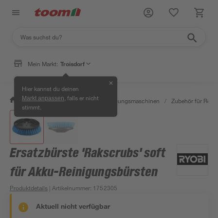
Mein Markt:
Troisdorf
✕
Hier kannst du deinen
, falls er nicht
Markt anpassen
/
Werkstatt & Maschinen
/
Reinigungsmaschinen
/
Zubehör für Rein
stimmt.
Ersatzbürste 'Rakscrubs' soft
für Akku-Reinigungsbürsten
Produktdetails
| Artikelnummer
:
1752305
Aktuell nicht verfügbar