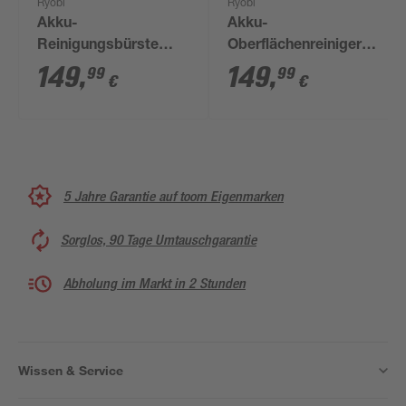
Ryobi
Ryobi
Akku-
Akku-
Reinigungsbürste
Oberflächenreiniger
'ONE+ R18TPS-0 '
'ONE+ RY18PCB-0'
149
,
149
,
99
99
€
€
18V ohne Akku und
18 V ohne Akku und
Ladegerät
Ladegerät
5 Jahre Garantie auf toom Eigenmarken
Sorglos, 90 Tage Umtauschgarantie
Abholung im Markt in 2 Stunden
Wissen & Service