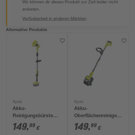
Wir können dir dieses Produkt zur Zeit leider nicht
anbieten.
Verfügbarkeit in anderen Märkten
Alternative Produkte
Ryobi
Ryobi
Akku-
Akku-
Reinigungsbürste
Oberflächenreiniger
'ONE+ R18TPS-0 '
'ONE+ RY18PCB-0'
149
,
149
,
99
99
€
€
18V ohne Akku und
18 V ohne Akku und