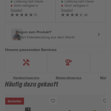
Lieferung nach Hause
Lieferung nach Hause
Ladegerät
Ladegerät
Nicht verfügbar in
Nicht verfügbar in
Troisdorf
Troisdorf
(1)
(4)
Fragen zum Produkt?
Sofort-Videoberatung aus dem Markt
Unsere passenden Services
Handwerksservice
Mietgeräteservice
Miettra
Häufig dazu gekauft
Bestseller