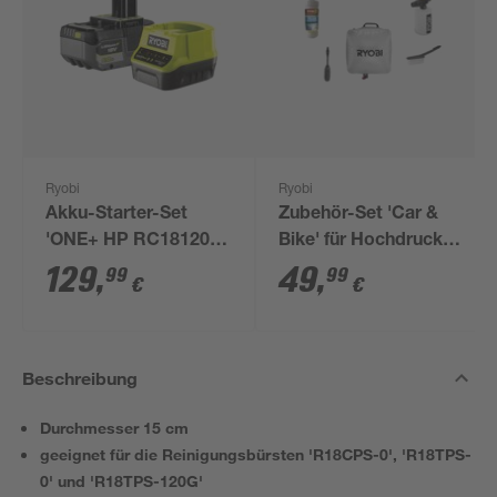
Ryobi
Ryobi
Akku-Starter-Set
Zubehör-Set 'Car &
'ONE+ HP RC18120-
Bike' für Hochdruck-
150X' 18 V 5,0 Ah mit
und
129
,
49
,
99
99
€
€
Akku und Ladegerät
Mitteldruckreiniger 5-
teilig
Beschreibung
Durchmesser 15 cm
geeignet für die Reinigungsbürsten 'R18CPS-0', 'R18TPS-
0' und 'R18TPS-120G'