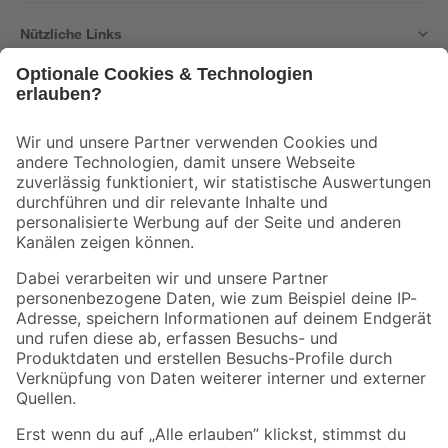
Nützliche Links
Bleib auf dem Laufenden mit unserem Newsletter
Der toom Newsletter: Keine Angebote und Aktionen mehr verpassen!
Zur Newsletter Anmeldung
Folge uns
Zahlungsarten
Versandarten
Sicher einkaufen