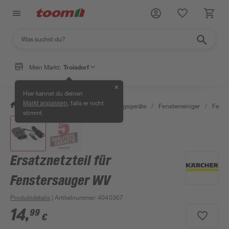
Mein Markt:
Troisdorf
✕
Hier kannst du deinen
, falls er nicht
Markt anpassen
/
Wohnen & Haushalt
/
Reinigungsgeräte
/
Fensterreiniger
/
Fenst
stimmt.
Ersatznetzteil für
Fenstersauger WV
Produktdetails
| Artikelnummer
:
4040367
14
,
99
€