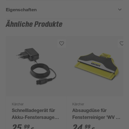
Eigenschaften
Ähnliche Produkte
Kärcher
Kärcher
Schnellladegerät für
Absaugdüse für
Akku-Fenstersauger
Fensterreiniger 'WV 6'
'WV 6'
schmal gelb 17 cm
25
,
24
,
99
99