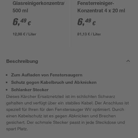
Glasreinigerkonzentrat
Fensterreiniger-
500 ml
Konzentrat 4 x 20 ml
6
,
6
,
49
49
€
€
12,98 € / Liter
81,13 € / Liter
Beschreibung
Zum Aufladen von Fenstersaugern
Schutz gegen Kabelbruch und Abknicken
Schlanker Stecker
Dieses Kärcher Ersatznetzteil ist im schlichten Schwarz
gehalten und verfügt über ein stabiles Kabel. Der Anschluss ist
speziell für Ihren für den Fenstersauger WV optimiert. Durch
einen Kabelschutz ist es gegen Abknicken und Brechen
gesichert. Der schmale Stecker passt in jede Steckdose und
spart Platz.