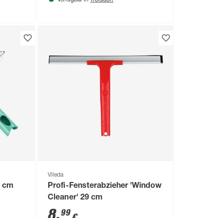
Verfügbar in
Vileda
8 cm
Profi-Fensterabzieher 'Window
Cleaner' 29 cm
8
,
99
€