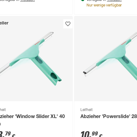
Verfügbar in
Verfügbar in
Nur wenige verfügbar
ller
heit
Leifheit
zieher 'Window Slider XL' 40
Abzieher 'Powerslide' 2
m
3
,
10
,
79
99
€
€