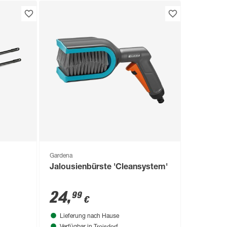
Gardena
Jalousienbürste 'Cleansystem'
24
,
99
€
Lieferung nach Hause
Troisdorf