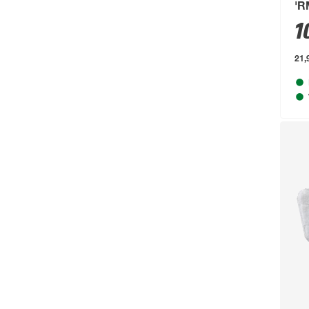
'R
1
21,9