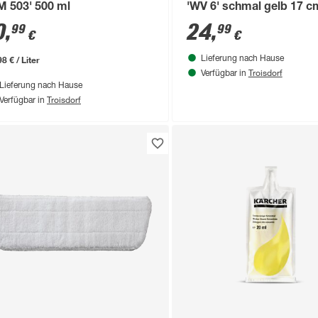
M 503' 500 ml
'WV 6' schmal gelb 17 c
0
,
24
,
99
99
€
€
8 € / Liter
Lieferung nach Hause
Troisdorf
Verfügbar in
Lieferung nach Hause
Troisdorf
Verfügbar in