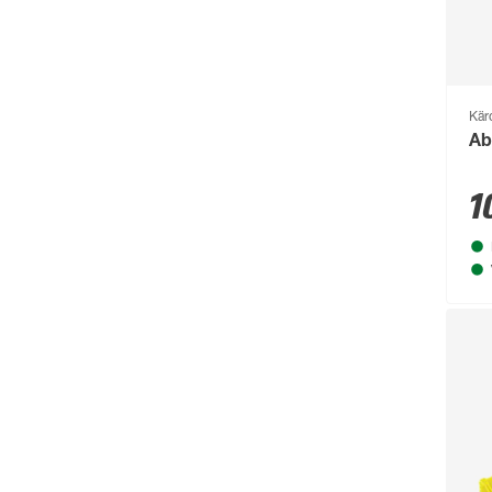
Kär
Ab
1