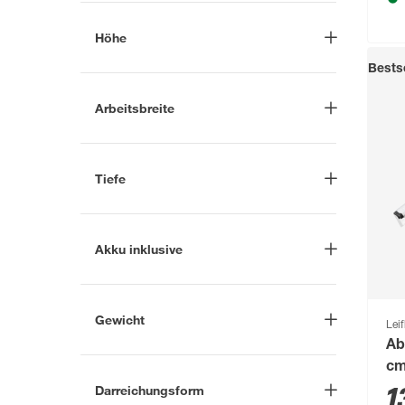
Außenbereich
(1)
Höhe
Innenbereich
(1)
Bestse
-
cm
Reinigen
(4)
Arbeitsbreite
-
cm
Tiefe
-
cm
Akku inklusive
Ja
(7)
Nein
(6)
Gewicht
Leif
Ab
-
kg
c
Darreichungsform
1