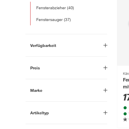
Fensterabzieher
(40)
Fenstersauger
(37)
Verfügbarkeit
Lieferung nach Hause
(49)
In Troisdorf verfügbar
(27)
Preis
Auf Wunsch in Troisdorf
Kär
bestellbar
(26)
Fe
-
€
Anderen Markt auswählen
mi
Marke
1
Nach
Artikeltyp
Marke suchen
Abzieher
(2)
Einhell
(3)