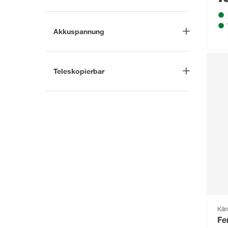
gelförmig
(1)
Akkuspannung
-
V
Teleskopierbar
Nein
(1)
Kär
Fe