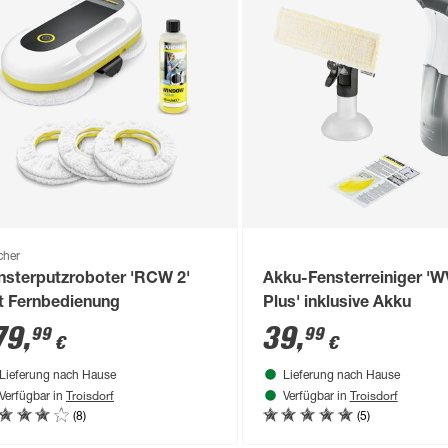
cher
nsterputzroboter 'RCW 2'
Akku-Fensterreiniger 'W
t Fernbedienung
Plus' inklusive Akku
79
,
39
,
99
99
€
€
Lieferung nach Hause
Lieferung nach Hause
Troisdorf
Troisdorf
Verfügbar in
Verfügbar in
(8)
(5)