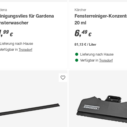
dena
Kärcher
inigungsvlies für Gardena
Fensterreiniger-Konzentr
nsterwascher
20 ml
1
,
6
,
99
49
€
€
81,13 € / Liter
Lieferung nach Hause
Troisdorf
Verfügbar in
Lieferung nach Hause
Troisdorf
Verfügbar in