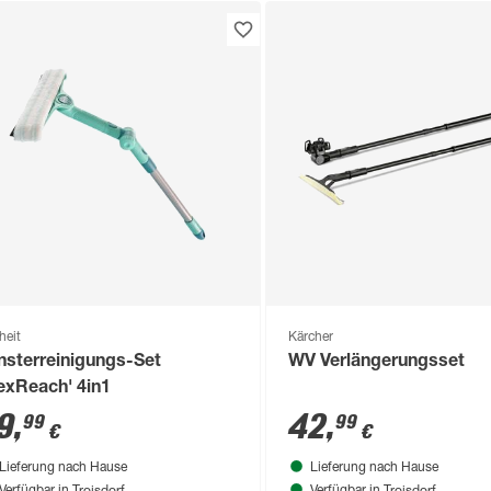
heit
Kärcher
nsterreinigungs-Set
WV Verlängerungsset
lexReach' 4in1
9
,
42
,
99
99
€
€
Lieferung nach Hause
Lieferung nach Hause
Troisdorf
Troisdorf