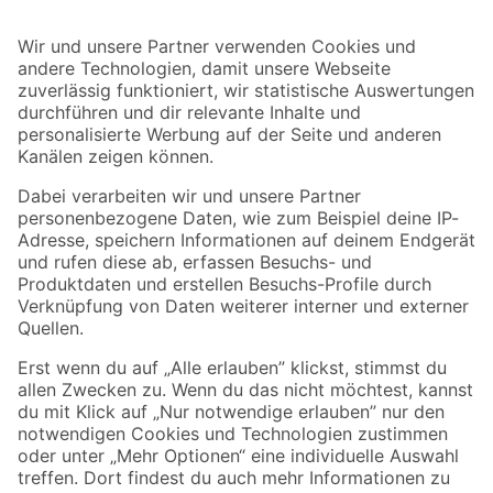
Bleib auf dem Laufenden mit unserem Newsletter
Der toom Newsletter: Keine Angebote und Aktionen mehr verpassen!
Zur Newsletter Anmeldung
Folge uns
Zahlungsarten
Versandarten
Sicher einkaufen
Jetzt die toom-App herunterladen