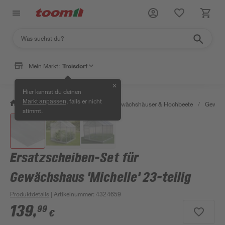
Mein Markt:
Troisdorf
✕
Hier kannst du deinen
, falls er nicht
Markt anpassen
/
Garten & Freizeit
/
Anzucht, Gewächshäuser & Hochbeete
/
Gewäch
stimmt.
Ersatzscheiben-Set für
Gewächshaus 'Michelle' 23-teilig
Produktdetails
| Artikelnummer
:
4324659
139
,
99
€