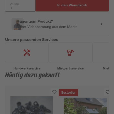
Anzahl:
In den Warenkorb
Fragen zum Produkt?
Sofort-Videoberatung aus dem Markt
Unsere passenden Services
Handwerksservice
Mietgeräteservice
Miettra
Häufig dazu gekauft
Bestseller