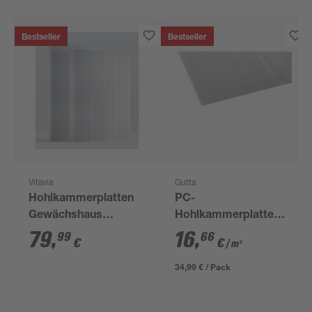
Bestseller
Bestseller
Vitavia
Gutta
Hohlkammerplatten
PC-
Gewächshaus
Hohlkammerplatte
'Ergänzungsset 1'
transparent 200 x 105
79
,
16
,
99
66
€
€
/ m²
transparent 4 mm, 5-
x 0,45 cm
teilig
34,99 € / Pack