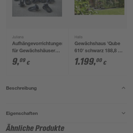
Juliana
Halls
Aufhängevorrichtungen
Gewächshaus 'Qube
für Gewächshäuser
610' schwarz 188,8 x
schwarz 20 Stück
312,6 cm mit 3 mm
9
,
1.199
,
09
00
€
€
Sicherheitsglas
Beschreibung
Eigenschaften
Ähnliche Produkte