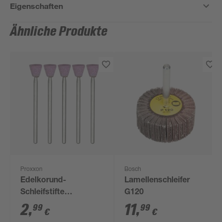
Eigenschaften
Ähnliche Produkte
Proxxon
Bosch
Edelkorund-
Lamellenschleifer
Schleifstifte
G120
'Micromot' Ø 7 mm 5
2
,
11
,
99
99
€
€
Stück