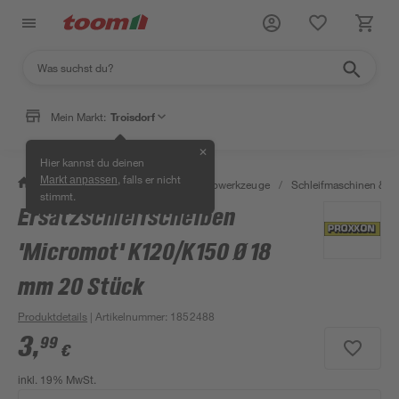
Mein Markt:
Troisdorf
✕
Hier kannst du deinen
, falls er nicht
Markt anpassen
/
Werkstatt & Maschinen
/
Elektrowerkzeuge
/
Schleifmaschinen & T
stimmt.
Ersatzschleifscheiben
'Micromot' K120/K150 Ø 18
mm 20 Stück
Produktdetails
| Artikelnummer
:
1852488
3
,
99
€
inkl. 19% MwSt.