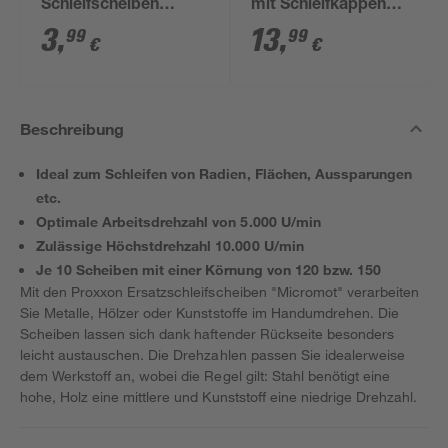
Schleifscheiben
mit Schleifkappen
'Micromot'
'Micromot' K80/K150
3
,
13
,
99
99
€
€
K120/K150 Ø 18 mm
Ø 9 mm 10 Stück
10 Stück
Beschreibung
Ideal zum Schleifen von Radien, Flächen, Aussparungen
etc.
Optimale Arbeitsdrehzahl von 5.000 U/min
Zulässige Höchstdrehzahl 10.000 U/min
Je 10 Scheiben mit einer Körnung von 120 bzw. 150
Mit den Proxxon Ersatzschleifscheiben "Micromot" verarbeiten
Sie Metalle, Hölzer oder Kunststoffe im Handumdrehen. Die
Scheiben lassen sich dank haftender Rückseite besonders
leicht austauschen. Die Drehzahlen passen Sie idealerweise
dem Werkstoff an, wobei die Regel gilt: Stahl benötigt eine
hohe, Holz eine mittlere und Kunststoff eine niedrige Drehzahl.