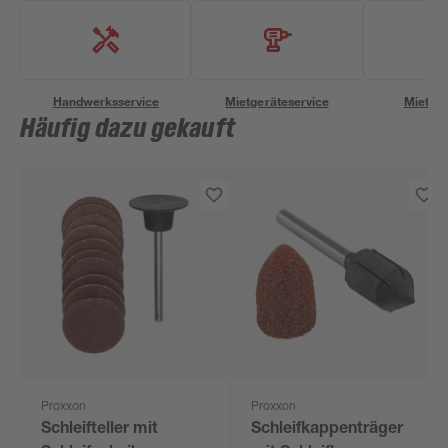
Handwerksservice
Mietgeräteservice
Miettra
Häufig dazu gekauft
Proxxon
Proxxon
Schleifteller mit
Schleifkappenträger