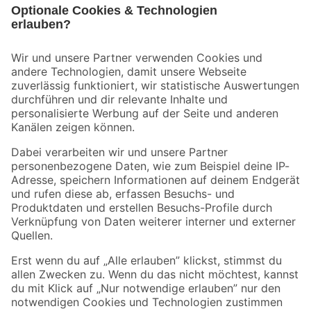
Bleib auf dem Laufenden mit unserem Newsletter
Der toom Newsletter: Keine Angebote und Aktionen mehr verpassen!
Zur Newsletter Anmeldung
Folge uns
Zahlungsarten
Versandarten
Sicher einkaufen
Jetzt die toom-App herunterladen