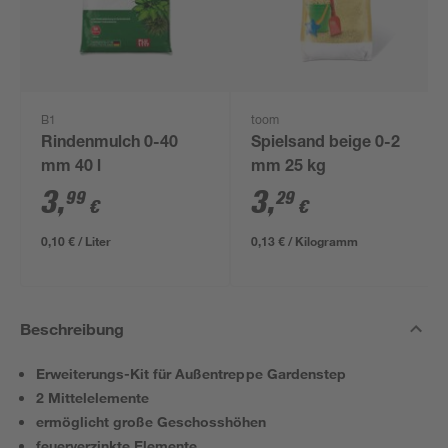
B1
toom
Rindenmulch 0-40
Spielsand beige 0-2
mm 40 l
mm 25 kg
3
,
3
,
99
29
€
€
0,10 € / Liter
0,13 € / Kilogramm
Beschreibung
Erweiterungs-Kit für Außentreppe Gardenstep
2 Mittelelemente
ermöglicht große Geschosshöhen
feuerverzinkte Elemente