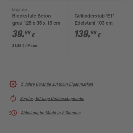
Diephaus
Blockstufe Beton
Geländerstab 'E1'
grau 125 x 35 x 15 cm
Edelstahl 103 cm
39
,
139
,
99
99
€
€
31,99 € / Meter
5 Jahre Garantie auf toom Eigenmarken
Sorglos, 90 Tage Umtauschgarantie
Abholung im Markt in 2 Stunden