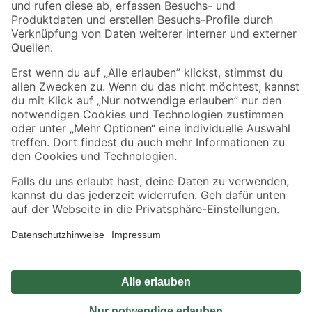
Sicher einkaufen
Jetzt die toom-App herunterladen
Alle Preisangaben in EUR inkl. gesetzl. MwSt.. Die dargestellten Angebote sind unter
Umständen nicht in allen Märkten verfügbar. Die angegebenen Verfügbarkeiten beziehen
sich auf den unter "Mein Markt" ausgewählten toom Baumarkt. Alle Angebote und
Produkte nur solange der Vorrat reicht.
*Paketversand ab 59 € versandkostenfrei, gilt nicht für Artikel mit Speditionsversand, hier
fallen zusätzliche Versandkosten an.
Datenschutz
Privatsphäre
Impressum
AGB
Nutzungsbedingungen
Widerrufsrecht
Vertrag widerrufen