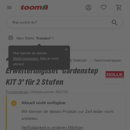
Mein Markt:
Troisdorf
✕
Hier kannst du deinen
, falls er nicht
Markt anpassen
/
Bauen & Renovieren
/
Treppen & Geländer
/
Geschosstreppen
/
E
stimmt.
Erweiterungsset 'Gardenstep
KIT 3' für 2 Stufen
Produktdetails
| Artikelnummer
:
304700
Aktuell nicht verfügbar
Wir können dir dieses Produkt zur Zeit leider nicht
anbieten.
Verfügbarkeit in anderen Märkten