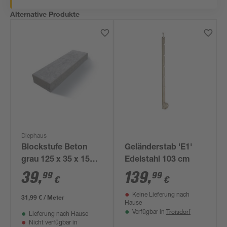
Alternative Produkte
Diephaus
Blockstufe Beton
Geländerstab 'E1'
grau 125 x 35 x 15
Edelstahl 103 cm
cm
39
,
139
,
99
99
€
€
Keine Lieferung nach
31,99 € / Meter
Hause
Troisdorf
Verfügbar in
Lieferung nach Hause
Nicht verfügbar in