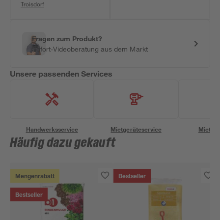
Troisdorf
Fragen zum Produkt?
Sofort-Videoberatung aus dem Markt
Unsere passenden Services
Handwerksservice
Mietgeräteservice
Miettra
Häufig dazu gekauft
Mengenrabatt
Bestseller
Bestseller