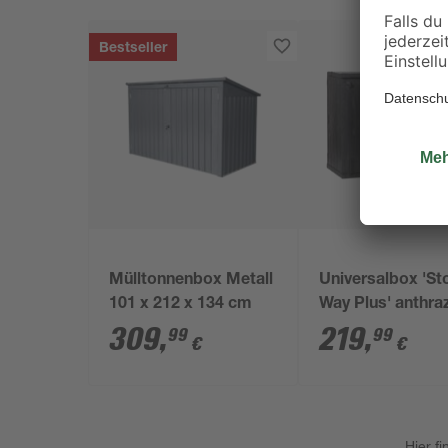
Bestseller
Mülltonnenbox Metall
Universalbox 'St
101 x 212 x 134 cm
Way Plus' anthraz
145 x 125 x 86 c
309
,
219
,
99
99
€
€
Hier f