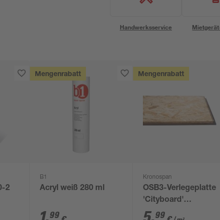
Handwerksservice
Mietgerät
Mengenrabatt
Mengenrabatt
B1
Kronospan
0-2
Acryl weiß 280 ml
OSB3-Verlegeplatte
'Cityboard'
ungeschliffen 1690 x
1
,
5
,
99
99
€
€