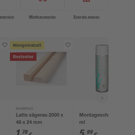
eservice
Miettransporter
Energie sparen
Mengenrabatt
Bestseller
binderholz
Latte sägerau 2000 x
Montageschaum 500
48 x 24 mm
ml
1
,
5
,
78
99
€
€