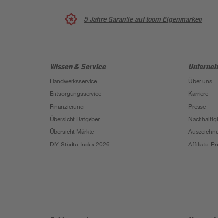
5 Jahre Garantie auf toom Eigenmarken
Wissen & Service
Unterne
Handwerksservice
Über uns
Entsorgungsservice
Karriere
Finanzierung
Presse
Übersicht Ratgeber
Nachhaltigk
Übersicht Märkte
Auszeichn
DIY-Städte-Index 2026
Affiliate-