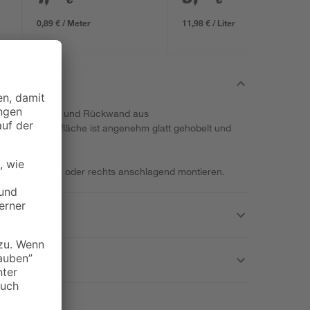
0,89 € / Meter
11,98 € / Liter
ng umfasst Tür und Rückwand aus
olz. Die Oberfläche ist angenehm glatt gehobelt und
ach Wahl links oder rechts anschlagend montieren.