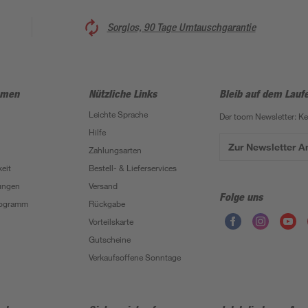
Sorglos, 90 Tage Umtauschgarantie
hmen
Nützliche Links
Bleib auf dem Lauf
Leichte Sprache
Der toom Newsletter: K
Hilfe
Zur Newsletter 
Zahlungsarten
eit
Bestell- & Lieferservices
ungen
Versand
Folge uns
Programm
Rückgabe
Vorteilskarte
Gutscheine
Verkaufsoffene Sonntage