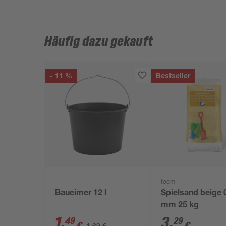
Häufig dazu gekauft
- 11 %
Bestseller
toom
Baueimer 12 l
Spielsand beige 
mm 25 kg
1
,
3
,
49
29
€
€
1,69 €