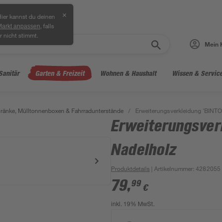
✕
ier kannst du deinen
, falls
Markt anpassen
r nicht stimmt.
Mein 
Sanitär
Garten & Freizeit
Wohnen & Haushalt
Wissen & Servic
ränke, Mülltonnenboxen & Fahrradunterstände
/
Erweiterungsverkleidung 'BINTO
Erweiterungsver
Nadelholz
Produktdetails
| Artikelnummer
:
4282055
79
,
99
€
inkl. 19% MwSt.