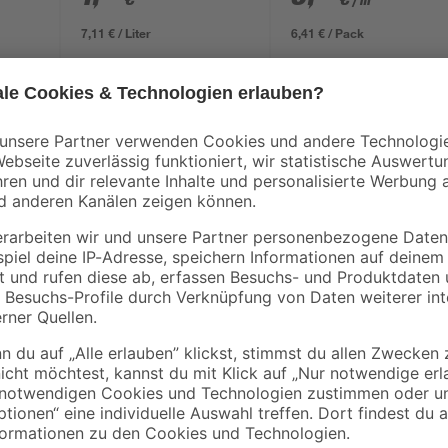
/ m²
634 x 12 mm
7,11 € / Liter
6,41 € / Pack
Die BINTO Erweiterungsverkleidu
kesseldruckimprägnierten Fichtenh
alle Kanten sind gefast.
Wandstärke: 19 mm
Die Türen der Boxen können Sie n