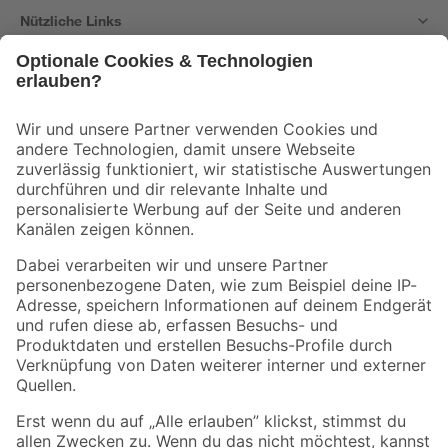
Nützliche Links
Bleib auf dem Laufenden mit unserem Newsletter
Der toom Newsletter: Keine Angebote und Aktionen mehr verpassen!
Zur Newsletter Anmeldung
Folge uns
Zahlungsarten
Versandarten
Sicher einkaufen