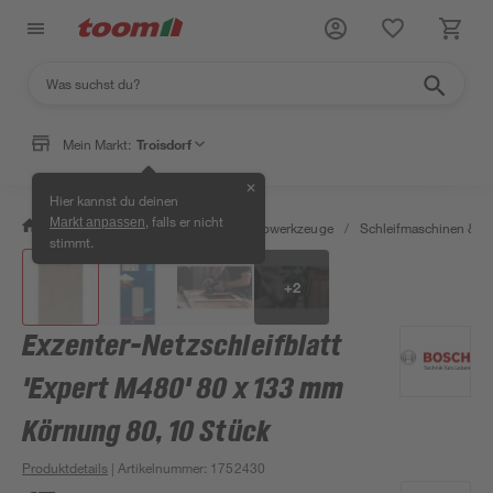
Mein Markt:
Troisdorf
✕
Hier kannst du deinen
, falls er nicht
Markt anpassen
/
Werkstatt & Maschinen
/
Elektrowerkzeuge
/
Schleifmaschinen & T
stimmt.
+
2
Exzenter-Netzschleifblatt
'Expert M480' 80 x 133 mm
Körnung 80, 10 Stück
Produktdetails
| Artikelnummer
:
1752430