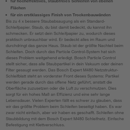
für hocheffektives, staubfreies Schleifen von ebenen
Flächen
für ein erstklassiges Finish von Trockenbauwänden
Bis zu 4 x bessere Staubabsaugung als ein Standard-
Schleifpapier. Staub, du bist damit bedeckt, du kannst ihn
schmecken. Er setzt dein Schleifpapier zu, wodurch dieses
praktisch unbrauchbar wird. Er bedeckt alles im Raum und
durchdringt das ganze Haus. Staub ist der größte Nachteil beim
Schleifen. Doch durch das Particle Control-System hat sich
dieses Problem weitgehend erledigt. Bosch Particle Control
stellt sicher, dass alle Staubpartikel in dein Vakuum oder deinen
Filter gesaugt werden. Das Bosch Expert M480 Netzstruktur-
Schleifblatt steht an vorderster Front dieses Systems: Partikel
werden gerade durch das offene Netz geführt, anstatt die
Oberfläche zuzusetzen oder die Luft zu verschmutzen. Dies
sorgt für ein hohes Maß an Effizienz und eine sehr lange
Lebensdauer. Vielen Experten fällt es schwer zu glauben, dass
wir das größte Problem beim Schleifen beseitigt haben. Es war
zwar nicht einfach, aber wir haben es geschafft. Schleifen ohne
Staubbildung mit dem Bosch Expert M480 Schleifnetz. Einfache
Befestigung mit Klettverschluss.