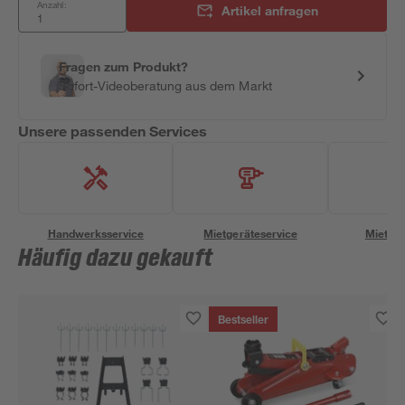
Anzahl:
Artikel anfragen
Fragen zum Produkt?
Sofort-Videoberatung aus dem Markt
Unsere passenden Services
Handwerksservice
Mietgeräteservice
Miettra
Häufig dazu gekauft
Bestseller