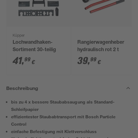
Küpper
Lochwandhaken-
Rangierwagenheber
Sortiment 30-teilig
hydraulisch rot 2 t
41
,
39
,
99
99
€
€
Beschreibung
bis zu 4 x bessere Staubabsaugung als Standard-
Schleifpapier
effizientester Staubabtransport mit Bosch Particle
Control
einfache Befestigung mit Klettverschluss