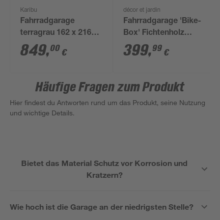
Karibu
décor et jardin
Fahrradgarage
Fahrradgarage 'Bike-
terragrau 162 x 216
Box' Fichtenholz
cm
naturbelassen 193 x
849
,
399
,
00
99
€
€
161 x 193 cm
Häufige Fragen zum Produkt
Hier findest du Antworten rund um das Produkt, seine Nutzung
und wichtige Details.
Bietet das Material Schutz vor Korrosion und
Kratzern?
Wie hoch ist die Garage an der niedrigsten Stelle?