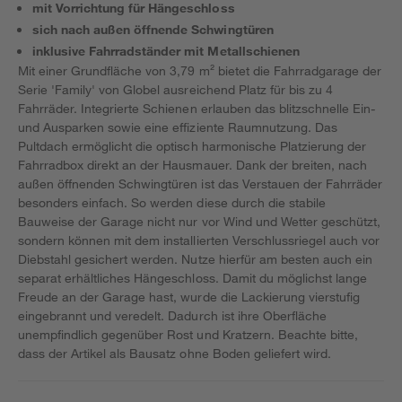
mit Vorrichtung für Hängeschloss
sich nach außen öffnende Schwingtüren
inklusive Fahrradständer mit Metallschienen
Mit einer Grundfläche von 3,79 m² bietet die Fahrradgarage der
Serie 'Family' von Globel ausreichend Platz für bis zu 4
Fahrräder. Integrierte Schienen erlauben das blitzschnelle Ein-
und Ausparken sowie eine effiziente Raumnutzung. Das
Pultdach ermöglicht die optisch harmonische Platzierung der
Fahrradbox direkt an der Hausmauer. Dank der breiten, nach
außen öffnenden Schwingtüren ist das Verstauen der Fahrräder
besonders einfach. So werden diese durch die stabile
Bauweise der Garage nicht nur vor Wind und Wetter geschützt,
sondern können mit dem installierten Verschlussriegel auch vor
Diebstahl gesichert werden. Nutze hierfür am besten auch ein
separat erhältliches Hängeschloss. Damit du möglichst lange
Freude an der Garage hast, wurde die Lackierung vierstufig
eingebrannt und veredelt. Dadurch ist ihre Oberfläche
unempfindlich gegenüber Rost und Kratzern. Beachte bitte,
dass der Artikel als Bausatz ohne Boden geliefert wird.