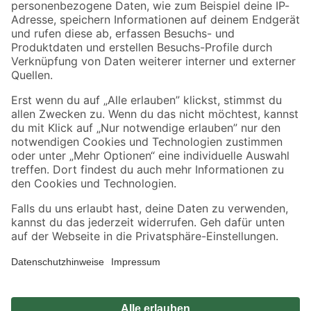
Zahlungsarten
Versandarten
Sicher einkaufen
Jetzt die toom-App herunterladen
Alle Preisangaben in EUR inkl. gesetzl. MwSt.. Die dargestellten Angebote sind unter
Umständen nicht in allen Märkten verfügbar. Die angegebenen Verfügbarkeiten beziehen
sich auf den unter "Mein Markt" ausgewählten toom Baumarkt. Alle Angebote und
Produkte nur solange der Vorrat reicht.
*Paketversand ab 59 € versandkostenfrei, gilt nicht für Artikel mit Speditionsversand, hier
fallen zusätzliche Versandkosten an.
Datenschutz
Privatsphäre
Impressum
AGB