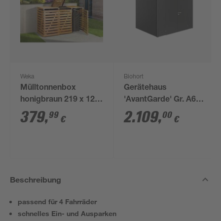
Weka
Biohort
Mülltonnenbox
Gerätehaus
honigbraun 219 x 122
'AvantGarde' Gr. A6
x 92 cm
dunkelgrau-metallic
379
,
2.109
,
99
00
€
€
260 x 260 cm mit
Doppeltür
Beschreibung
passend für 4 Fahrräder
schnelles Ein- und Ausparken