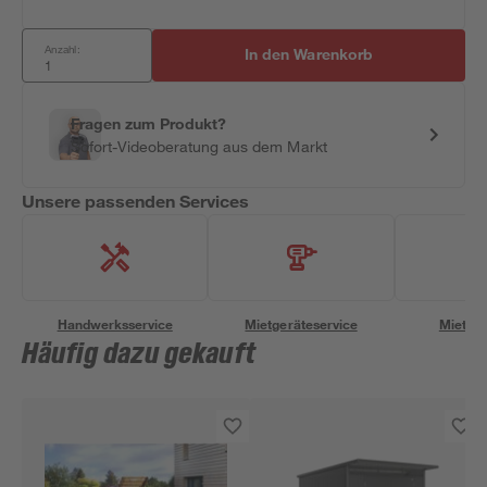
Anzahl:
In den Warenkorb
Fragen zum Produkt?
Sofort-Videoberatung aus dem Markt
Unsere passenden Services
Handwerksservice
Mietgeräteservice
Miettra
Häufig dazu gekauft