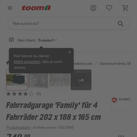
Mein Markt:
Troisdorf
✕
Hier kannst du deinen
, falls er nicht
Markt anpassen
/
Garten & Freizeit
/
Garten- & Gerätehäuser
/
Gartenschränke, Müll
stimmt.
+
8
(1)
Fahrradgarage 'Family' für 4
Fahrräder 202 x 188 x 165 cm
Produktdetails
| Artikelnummer
:
4322969
00