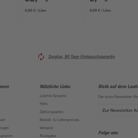
6,60 € / Liter
9,99 € / Liter
Sorglos, 90 Tage Umtauschgarantie
hmen
Nützliche Links
Bleib auf dem Lauf
Leichte Sprache
Der toom Newsletter: K
Hilfe
Zur Newsletter 
Zahlungsarten
eit
Bestell- & Lieferservices
ungen
Versand
Folge uns
Programm
Rückgabe