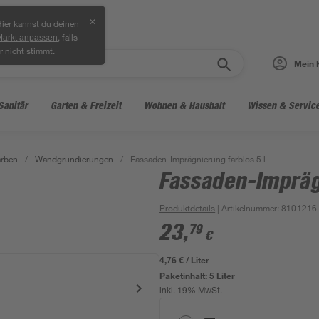
✕
ier kannst du deinen
, falls
Markt anpassen
r nicht stimmt.
Mein 
Sanitär
Garten & Freizeit
Wohnen & Haushalt
Wissen & Servic
arben
/
Wandgrundierungen
/
Fassaden-Imprägnierung farblos 5 l
Fassaden-Imprägn
Produktdetails
| Artikelnummer
:
8101216
23
,
79
€
4,76 € / Liter
Paketinhalt:
5 Liter
inkl. 19% MwSt.