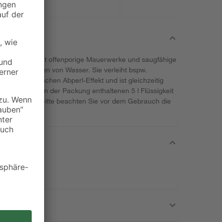
n toom schützt offenporige Mauerwerke und saugfähige
dem Eindringen von Wasser. Sie verleiht bspw.
 einen praktischen Abperl-Effekt und ist gleichzeitig
chsarm. Die in der Packung enthaltenen 5 l Flüssigkeit
 m² Fläche. Bitte beachten Sie vor dem Gebrauch die
.