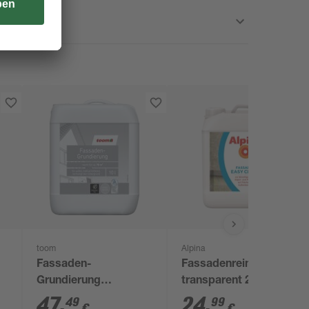
toom
Alpina
Fassaden-
Fassadenreiniger
Grundierung
transparent 2,5 l
transparent 10 l
47
,
24
,
49
99
€
€