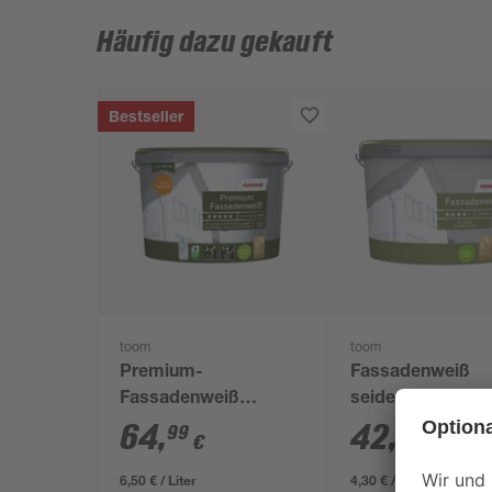
Häufig dazu gekauft
Bestseller
toom
toom
Premium-
Fassadenweiß
Fassadenweiß
seidenmatt 10 l
seidenmatt 10 l
64
,
42
,
99
99
€
€
6,50 € / Liter
4,30 € / Liter