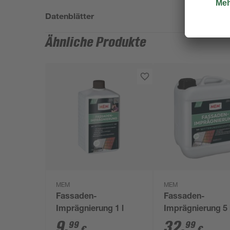
Datenblätter
Ähnliche Produkte
MEM
MEM
Fassaden-
Fassaden-
Imprägnierung 1 l
Imprägnierung 5 
9
,
32
,
99
99
€
€