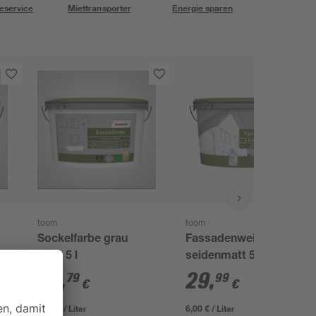
eservice
Miettransporter
Energie sparen
toom
toom
Sockelfarbe grau
Fassadenweiß
5
matt 5 l
seidenmatt 5 l
37
,
29
,
79
99
€
€
7,56 € / Liter
6,00 € / Liter