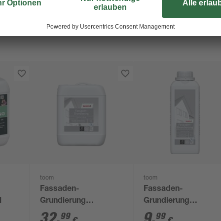
toom
toom
Fassaden-
Fassaden-
l
Grundierung
Grundierung
transparent 5 l
transparent 1 l
32
,
9
,
99
99
€
€