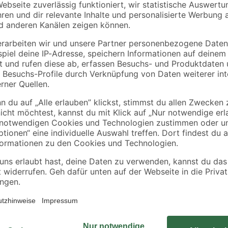
Diese Fassaden-Imprägnierung vo
k etc.
Untergründe im Außenbereich vor 
ftungen
Backsteinen, Beton oder Terrakotta
sowohl atmungsaktiv als auch geru
genügen zur Imprägnierung von 35
Hinweise auf der Verpackung.
2-Methyl-2H-Isothiazol-3-on. Kann allergische Reaktionen hervorrufen