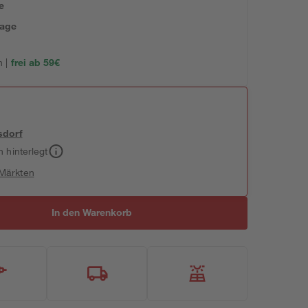
e
tage
 |
frei ab 59€
sdorf
h hinterlegt
 Märkten
In den Warenkorb