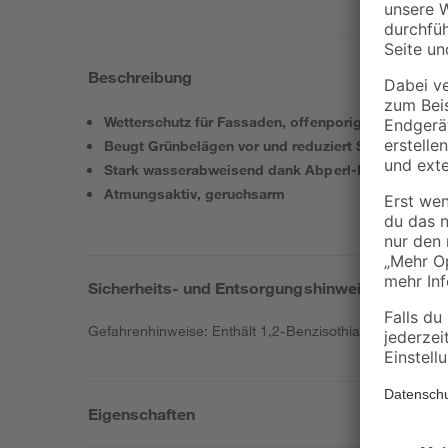
Beschreibung
Wetterschutz für Fassaden, offenporiges Mauerwer
Beugt Grünbelägen vor und reduziert Schmutzanha
Stark wasserabweisend dank Abperl-Effekt
Atmungsaktiv, geruchsarm
Sicherheits- und Entsorgungshinweise
Gefahrenhinweise: Enthält 1,2-Benzisothiazol-3(2H)-on, 
Eigenschaften