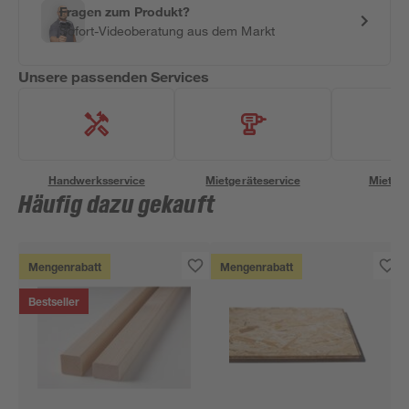
Fragen zum Produkt?
Sofort-Videoberatung aus dem Markt
Unsere passenden Services
Handwerksservice
Mietgeräteservice
Miettra
Häufig dazu gekauft
Mengenrabatt
Mengenrabatt
Bestseller