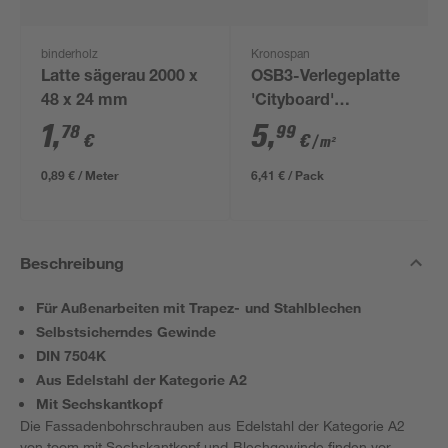
binderholz
Kronospan
Latte sägerau 2000 x
OSB3-Verlegeplatte
48 x 24 mm
'Cityboard'
ungeschliffen 1690 x
1
,
5
,
78
99
€
€
/ m²
634 x 12 mm
0,89 € / Meter
6,41 € / Pack
Beschreibung
Für Außenarbeiten mit Trapez- und Stahlblechen
Selbstsicherndes Gewinde
DIN 7504K
Aus Edelstahl der Kategorie A2
Mit Sechskantkopf
Die Fassadenbohrschrauben aus Edelstahl der Kategorie A2
von toom mit Sechskantkopf und Blechgewinde finden vor