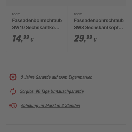
toom
toom
Fassadenbohrschraube
Fassadenbohrschrauben
SW10 Sechskantkopf
SW8 Sechskantkopf
Stahl verzinkt 6,3 x 38
Edelstahl 5,5 x 30 mm
14
,
29
,
99
99
€
€
mm 20 Stück
25 Stück
5 Jahre Garantie auf toom Eigenmarken
Sorglos, 90 Tage Umtauschgarantie
Abholung im Markt in 2 Stunden