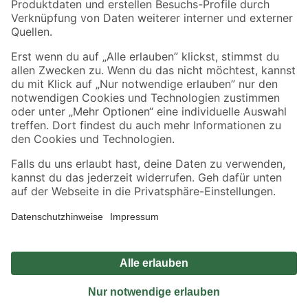
Sicher einkaufen
Jetzt die toom-App herunterladen
Alle Preisangaben in EUR inkl. gesetzl. MwSt.. Die dargestellten Angebote sind unter
Umständen nicht in allen Märkten verfügbar. Die angegebenen Verfügbarkeiten beziehen
sich auf den unter "Mein Markt" ausgewählten toom Baumarkt. Alle Angebote und
Produkte nur solange der Vorrat reicht.
*Paketversand ab 59 € versandkostenfrei, gilt nicht für Artikel mit Speditionsversand, hier
fallen zusätzliche Versandkosten an.
Datenschutz
Privatsphäre
Impressum
AGB
Nutzungsbedingungen
Widerrufsrecht
Vertrag widerrufen
Barrierefreiheit