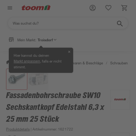
Mein Markt:
Troisdorf
✕
Hier kannst du deinen
, falls er nicht
Markt anpassen
/
Werkstatt & Maschinen
/
Eisenwaren & Beschläge
/
Schrauben
/
stimmt.
Fassadenbohrschraube SW10
Sechskantkopf Edelstahl 6,3 x
25 mm 25 Stück
Produktdetails
| Artikelnummer
:
1621722