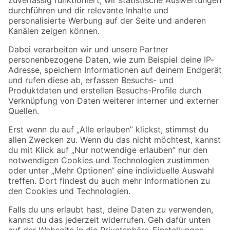
Zur Newsletter Anmeldung
Folge uns
Zahlungsarten
Versandarten
Sicher einkaufen
Jetzt die toom-App herunterladen
Alle Preisangaben in EUR inkl. gesetzl. MwSt.. Die dargestellten Angebote sind unter