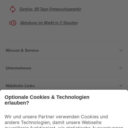
Sorglos, 90 Tage Umtauschgarantie
Abholung im Markt in 2 Stunden
Wissen & Service
Unternehmen
Nützliche Links
Bleib auf dem Laufenden mit unserem Newsletter
Der toom Newsletter: Keine Angebote und Aktionen mehr verpassen!