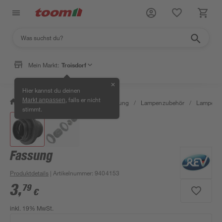
Mein Markt:
Troisdorf
✕
Hier kannst du deinen
, falls er nicht
Markt anpassen
/
Wohnen & Haushalt
/
Beleuchtung
/
Lampenzubehör
/
Lampenf
stimmt.
Fassung
Produktdetails
| Artikelnummer
:
9404153
3
,
79
€
inkl. 19% MwSt.