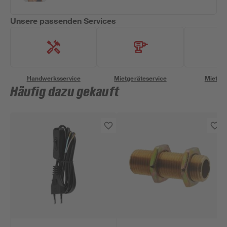
Unsere passenden Services
Handwerksservice
Mietgeräteservice
Miettra
Häufig dazu gekauft