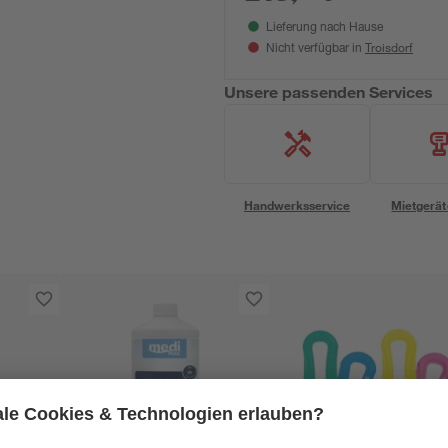
Lieferung nach Hause
Troisdorf
Nicht verfügbar in
Unsere passenden Services
Handwerksservice
Mietgerät