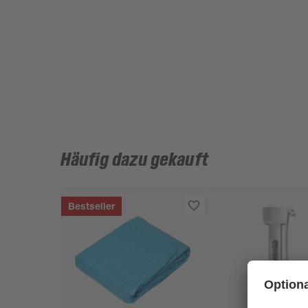
Häufig dazu gekauft
Bestseller