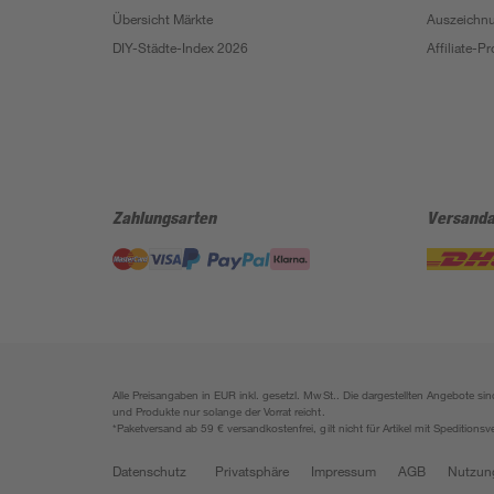
Übersicht Märkte
Auszeichn
DIY-Städte-Index 2026
Affiliate-
Zahlungsarten
Versanda
Alle Preisangaben in EUR inkl. gesetzl. MwSt.. Die dargestellten Angebote 
und Produkte nur solange der Vorrat reicht.
*Paketversand ab 59 € versandkostenfrei, gilt nicht für Artikel mit Speditionsv
Datenschutz
Privatsphäre
Impressum
AGB
Nutzun