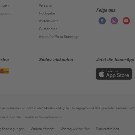
ungen
Versand
Folge uns
Programm
Rückgabe
Vorteilskarte
Gutscheine
Verkaufsoffene Sonntage
rten
Sicher einkaufen
Jetzt die toom-App
sind unter Umständen nicht in allen Märkten verfügbar. Die angegebenen Verfügbarkeiten beziehen s
ersand, hier fallen zusätzliche Versandkosten an.
gsbedingungen
Widerrufsrecht
Vertrag widerrufen
Barrierefreiheit