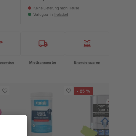
Keine Lieferung nach Hause
Troisdorf
Verfügbar in
eservice
Miettransporter
Energie sparen
- 25 %