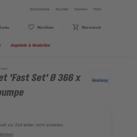
Vorteilskarte
Kontakt
Karriere
Hilfe
Konto
Merkliste
Warenkorb
e
Angebote & Neuheiten
pumpe
t 'Fast Set' Ø 366 x
rpumpe
kt zur Zeit leider nicht anbieten.
Märkten