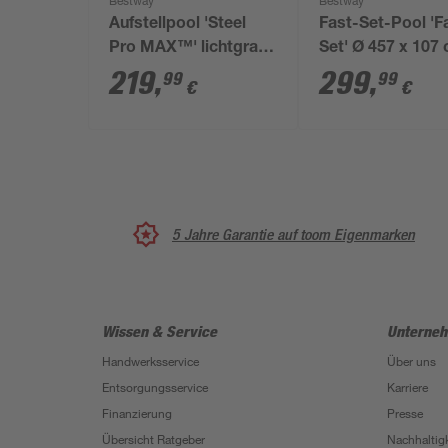
Bestway
Bestway
Aufstellpool 'Steel
Fast-Set-Pool 'F
Pro MAX™' lichtgrau
Set' Ø 457 x 107
rund Ø 427 x 84 cm
mit Filterpumpe 
219
,
299
,
99
99
€
€
Sicherheitsleiter
5 Jahre Garantie auf toom Eigenmarken
Wissen & Service
Unterne
Handwerksservice
Über uns
Entsorgungsservice
Karriere
Finanzierung
Presse
Übersicht Ratgeber
Nachhaltigk