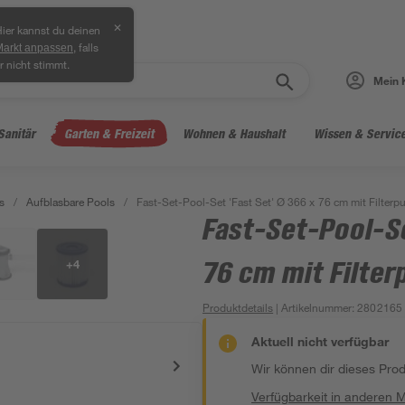
✕
ier kannst du deinen
, falls
Markt anpassen
r nicht stimmt.
Mein 
Sanitär
Garten & Freizeit
Wohnen & Haushalt
Wissen & Servic
s
/
Aufblasbare Pools
/
Fast-Set-Pool-Set 'Fast Set' Ø 366 x 76 cm mit Filter
Fast-Set-Pool-Se
+
4
76 cm mit Filte
Produktdetails
| Artikelnummer
:
2802165
Aktuell nicht verfügbar
Wir können dir dieses Produ
Verfügbarkeit in anderen 