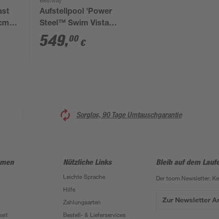
Bestway
ast
Aufstellpool 'Power
 cm
Steel™ Swim Vista
und
Series™' Komplett-
549
,
00
€
Set mit
Sandfilteranlage
cremegrau
Steinwand-Optik oval
488 x 305 x 107 cm
Sorglos, 90 Tage Umtauschgarantie
hmen
Nützliche Links
Bleib auf dem Lauf
Leichte Sprache
Der toom Newsletter: K
Hilfe
Zur Newsletter 
Zahlungsarten
eit
Bestell- & Lieferservices