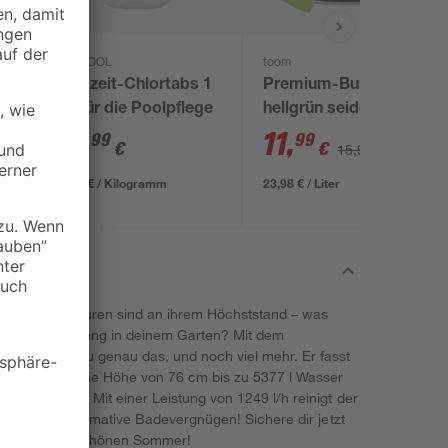
mediPOOL
toom
Langzeit-Chlortabs 1
Premium-Buntlack
kg, für die Poolpflege
hellgrün seidenmatt
500 ml
14
,
11
,
99
99
€
€
15,99 €
14,99 € / Kilogramm
23,98 € / Liter
, die Temperaturen sind an ihrem Höchststand – was
nasse Erfrischung in deinem Garten? Mit dem
ay bekommst du genau das, und noch viel mehr. Er fasst
6 cm und seine Höhe von 76 cm bis zu 5377 l Wasser
che Momente. Mit einer Leistung von 1249 l/h reinigt der
e nicht das ultimative Badevergnügen! Sichere dir jetzt
einen wunderschönen Sommer!