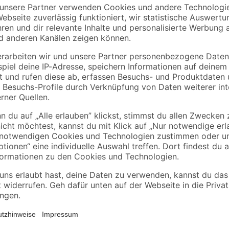
mediPOOL
Happy People
er
Überwinterungsmittel-
Wasser-Hängematte
Konzentrat
67 x 14 x 152 cm 4
phosphatfrei 1 Liter,
Farben sortiert
9
,
12
,
99
99
€
€
für die Poolpflege
9,99 € / Liter
Es ist Sommer, die Sonne scheint
rial
gäbe es jetzt Schöneres als eine 
mm)
Aufstellpool 'Fast Set' von Bestw
er
durch seinen Durchmesser von 36
ing auf ebener Oberfläche
und bietet Platz für überschwängli
Filter effektiv das Wasser. Verpass
deinen eigenen Pool und erlebe 