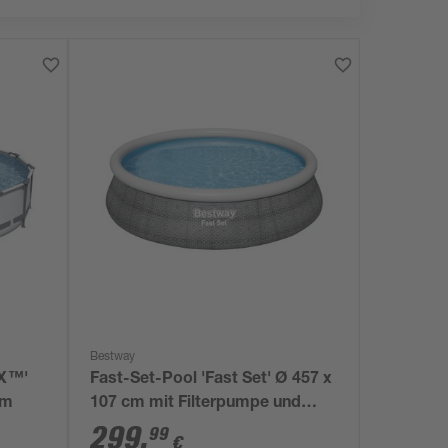
Bestway
AX™'
Fast-Set-Pool 'Fast Set' Ø 457 x
cm
107 cm mit Filterpumpe und
Sicherheitsleiter
299
,
99
€