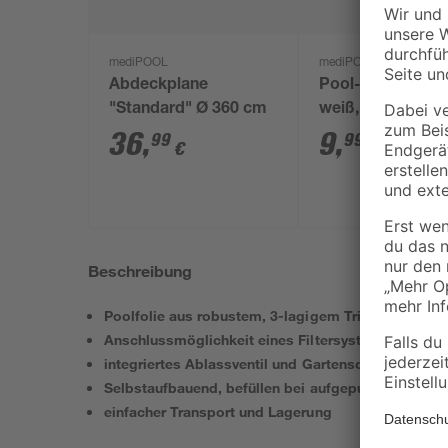
mediPOOL
mediPOOL
Abdeckplane
Pool-Thermomet
"Standard" Ø 360 cm
weiß, mit
Schwimmkopf
36
,
9
,
99
99
€
€
Beschreibung
Poolfolie aus robustem, 3-lagigem TriTech™- Mate
Anschlussmöglichkeit eines Filtersystems (Ø 32 
integriertes Ablassventil und Gartenschlauchadapt
Selbstaufbauend, befüllen bei aufgepumptem Luftr
einfacher Transport und Lagerung