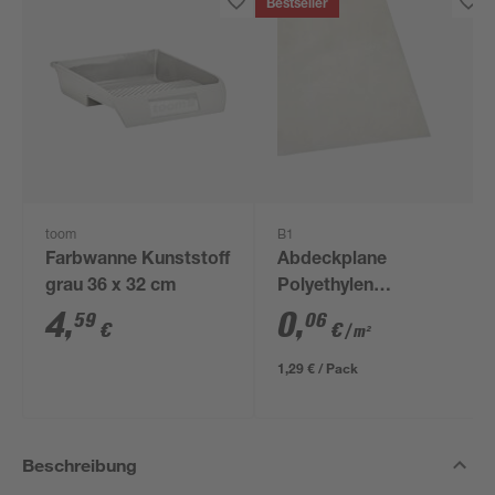
Bestseller
toom
B1
Farbwanne Kunststoff
Abdeckplane
grau 36 x 32 cm
Polyethylen
transparent 4 x 5 m
4
,
0
,
59
06
€
€
/ m²
1,29 € / Pack
Beschreibung