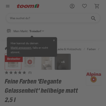
Mein Markt:
Troisdorf
✕
Hier kannst du deinen
, falls er nicht
Markt anpassen
/
Bauen & Renovieren
/
Farben, Lacke & Holzschutz
/
Farben
/
Wan
stimmt.
Bestseller
+
6
(1)
Feine Farben 'Elegante
Gelassenheit' hellbeige matt
2,5 l