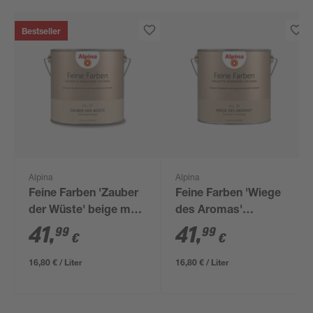
Bestseller
Alpina
Alpina
Feine Farben 'Zauber
Feine Farben 'Wiege
der Wüste' beige matt
des Aromas'
2,5 l
graubeige seidenmatt
41
,
41
,
99
99
€
€
2,5 l
16,80 € / Liter
16,80 € / Liter