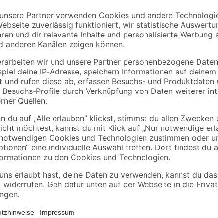
haum
Bodenfliese 'Star'
Bodenfliese 'Trend'
anthrazit 30,5 x 61 cm
Feinsteinzeug
anthrazit 30,5 x 61 c
16
,
14
,
99
99
€
€
/ m²
/ m²
25,32 € / Pack
22,34 € / Pack