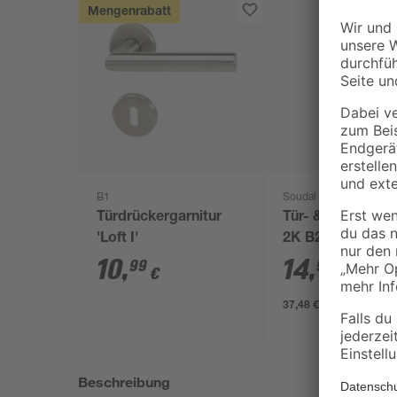
Mengenrabatt
B1
Soudal
Türdrückergarnitur
Tür- & Zargensc
'Loft I'
2K B2 400 ml
10
,
14
,
99
99
€
€
37,48 € / Liter
Beschreibung