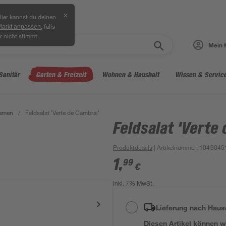
✕
ier kannst du deinen
, falls
Markt anpassen
r nicht stimmt.
Mein 
Sanitär
Garten & Freizeit
Wohnen & Haushalt
Wissen & Servic
amen
/
Feldsalat 'Verte de Cambrai'
Feldsalat 'Verte
Produktdetails
| Artikelnummer
:
1049045
1
,
99
€
inkl. 7% MwSt.
Lieferung nach Haus
Diesen Artikel können wir