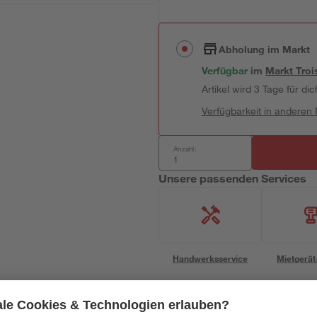
Abholung im Markt
Verfügbar
im
Markt
Troi
Artikel wird 3 Tage für dic
Verfügbarkeit in anderen
Anzahl:
Unsere passenden Services
Handwerksservice
Mietgerät