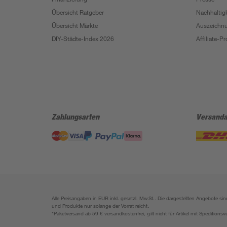
Übersicht Ratgeber
Nachhaltigk
Übersicht Märkte
Auszeichn
DIY-Städte-Index 2026
Affiliate-
Zahlungsarten
Versanda
Alle Preisangaben in EUR inkl. gesetzl. MwSt.. Die dargestellten Angebote 
und Produkte nur solange der Vorrat reicht.
*Paketversand ab 59 € versandkostenfrei, gilt nicht für Artikel mit Speditionsv