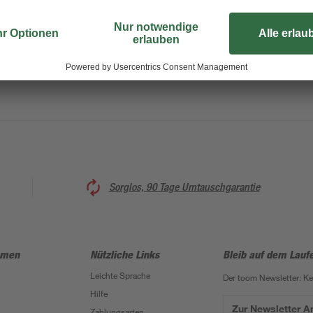
Sorglos, 90 Tage Umtauschgarantie
hmen
Nützliche Links
Bleib auf dem Lauf
Leichte Sprache
Der toom Newsletter: K
Hilfe
Zur Newsletter 
Zahlungsarten