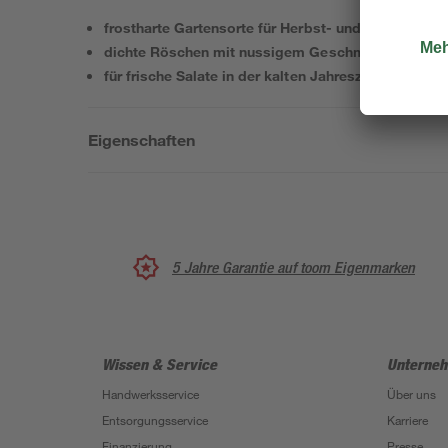
frostharte Gartensorte für Herbst- und Winterernte
dichte Röschen mit nussigem Geschmack
für frische Salate in der kalten Jahreszeit
Eigenschaften
5 Jahre Garantie auf toom Eigenmarken
Wissen & Service
Unterne
Handwerksservice
Über uns
Entsorgungsservice
Karriere
Finanzierung
Presse