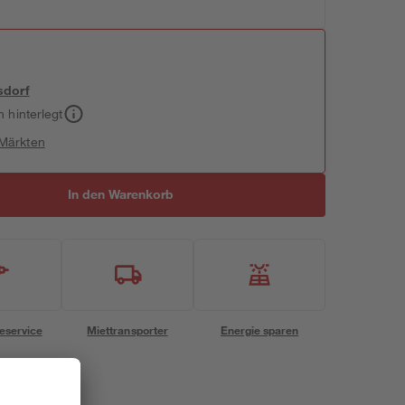
sdorf
h hinterlegt
 Märkten
In den Warenkorb
eservice
Miettransporter
Energie sparen