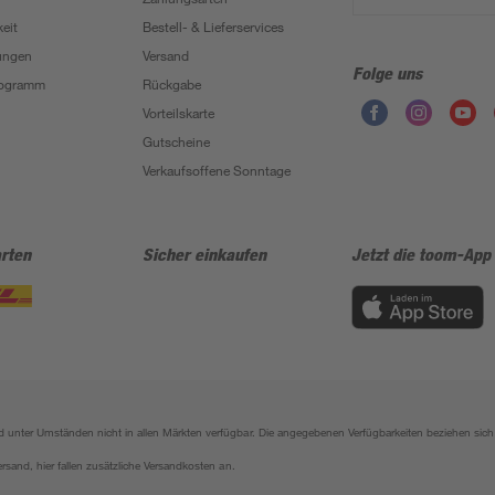
eit
Bestell- & Lieferservices
ungen
Versand
Folge uns
Programm
Rückgabe
Vorteilskarte
Gutscheine
Verkaufsoffene Sonntage
rten
Sicher einkaufen
Jetzt die toom-App
sind unter Umständen nicht in allen Märkten verfügbar. Die angegebenen Verfügbarkeiten beziehen s
ersand, hier fallen zusätzliche Versandkosten an.