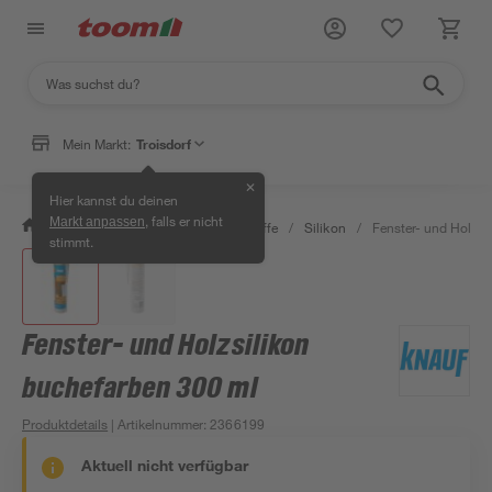
Mein Markt:
Troisdorf
✕
Hier kannst du deinen
, falls er nicht
Markt anpassen
/
Bauen & Renovieren
/
Dichtstoffe
/
Silikon
/
Fenster- und Holzsi
stimmt.
Fenster- und Holzsilikon
buchefarben 300 ml
Produktdetails
| Artikelnummer
:
2366199
Aktuell nicht verfügbar