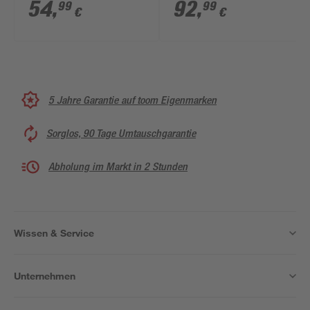
130 x 150 cm
anthrazit 140 x 150
54
,
92
,
99
99
€
€
cm
5 Jahre Garantie auf toom Eigenmarken
Sorglos, 90 Tage Umtauschgarantie
Abholung im Markt in 2 Stunden
Wissen & Service
Unternehmen