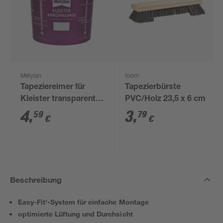
Metylan
toom
Tapeziereimer für
Tapezierbürste
Kleister transparent
PVC/Holz 23,5 x 6 cm
10 l
4
,
3
,
59
79
€
€
Beschreibung
Easy-Fit'-System für einfache Montage
optimierte Lüftung und Durchsicht