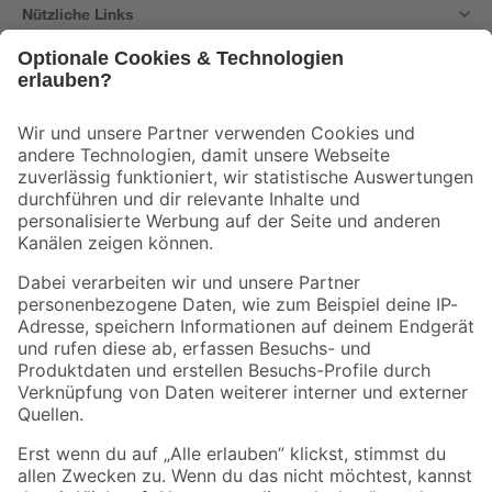
Nützliche Links
Bleib auf dem Laufenden mit unserem Newsletter
Der toom Newsletter: Keine Angebote und Aktionen mehr verpassen!
Zur Newsletter Anmeldung
Folge uns
Zahlungsarten
Versandarten
Sicher einkaufen