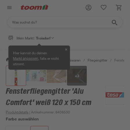
Mein Markt:
Troisdorf
✕
Hier kannst du deinen
, falls er nicht
Markt anpassen
/
Wohnen & Haushalt
/
Haushaltswaren
/
Fliegengitter
/
Fensterfl
stimmt.
+
3
Fensterfliegengitter 'Alu
Comfort' weiß 120 x 150 cm
Produktdetails
| Artikelnummer
:
8406530
Farbe auswählen