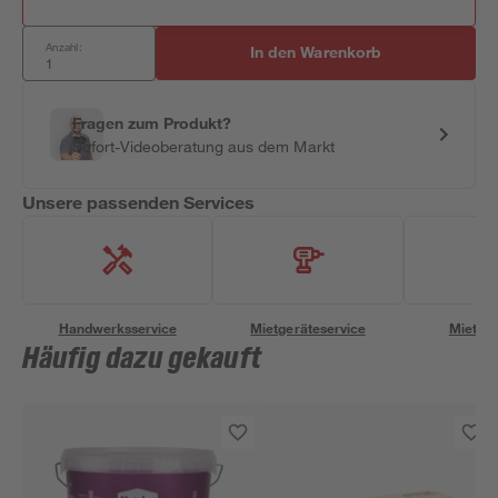
Anzahl:
In den Warenkorb
Fragen zum Produkt?
Sofort-Videoberatung aus dem Markt
Unsere passenden Services
Handwerksservice
Mietgeräteservice
Miettra
Häufig dazu gekauft