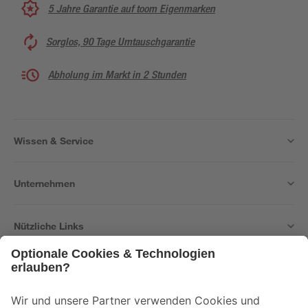
5 Jahre Garantie auf toom Eigenmarken
Sorglos, 90 Tage Umtauschgarantie
Abholung im Markt in 2 Stunden
Wissen & Service
Unternehmen
Nützliche Links
Bleib auf dem Laufenden mit unserem Newsletter
Der toom Newsletter: Keine Angebote und Aktionen mehr verpassen!