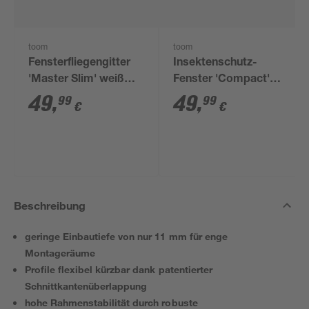
toom
toom
Fensterfliegengitter
Insektenschutz-
'Master Slim' weiß
Fenster 'Compact'
100 x 120 cm
flächenbündig, 130 x
49
,
49
,
99
99
€
€
150 cm, weiß
Beschreibung
geringe Einbautiefe von nur 11 mm für enge
Montageräume
Profile flexibel kürzbar dank patentierter
Schnittkantenüberlappung
hohe Rahmenstabilität durch robuste