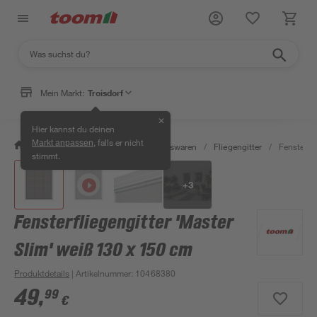
Mein Markt:
Troisdorf
✕
Hier kannst du deinen
, falls er nicht
Markt anpassen
/
Wohnen & Haushalt
/
Haushaltswaren
/
Fliegengitter
/
Fensterfli
stimmt.
+
3
Fensterfliegengitter 'Master
Slim' weiß 130 x 150 cm
Produktdetails
| Artikelnummer
:
10468380
49
,
99
€