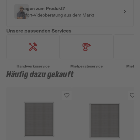
Fragen zum Produkt?
Sofort-Videoberatung aus dem Markt
Unsere passenden Services
Handwerksservice
Mietgeräteservice
Miettra
Häufig dazu gekauft