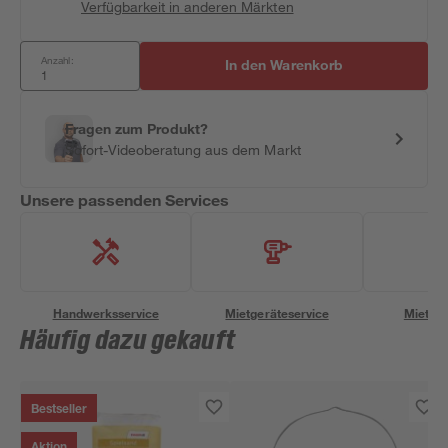
Verfügbarkeit in anderen Märkten
Anzahl:
In den Warenkorb
Fragen zum Produkt?
Sofort-Videoberatung aus dem Markt
Unsere passenden Services
Handwerksservice
Mietgeräteservice
Miettra
Häufig dazu gekauft
Bestseller