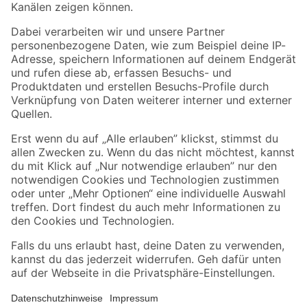
Folge uns
Zahlungsarten
Versandarten
Sicher einkaufen
Jetzt die toom-App herunterladen
Alle Preisangaben in EUR inkl. gesetzl. MwSt.. Die dargestellten Angebote sind unter
Umständen nicht in allen Märkten verfügbar. Die angegebenen Verfügbarkeiten beziehen
sich auf den unter "Mein Markt" ausgewählten toom Baumarkt. Alle Angebote und
Produkte nur solange der Vorrat reicht.
*Paketversand ab 59 € versandkostenfrei, gilt nicht für Artikel mit Speditionsversand, hier