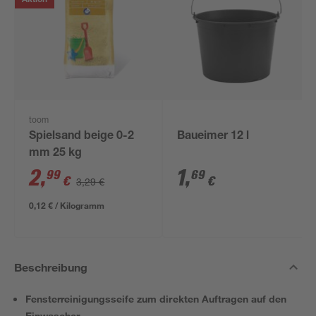
Aktion
toom
Spielsand beige 0-2
Baueimer 12 l
mm 25 kg
2
,
1
,
99
69
€
€
3,29 €
0,12 € / Kilogramm
Beschreibung
Fensterreinigungsseife zum direkten Auftragen auf den
Einwascher