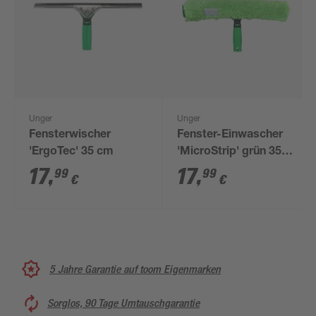
Unger
Unger
Fensterwischer
Fenster-Einwascher
'ErgoTec' 35 cm
'MicroStrip' grün 35
cm
17
,
17
,
99
99
€
€
5 Jahre Garantie auf toom Eigenmarken
Sorglos, 90 Tage Umtauschgarantie