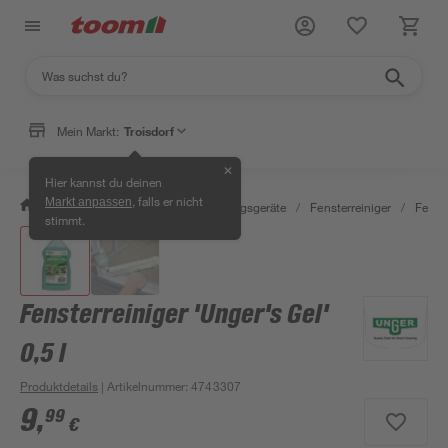
Mein Markt:
Troisdorf
✕
Hier kannst du deinen
, falls er nicht
Markt anpassen
/
Wohnen & Haushalt
/
Reinigungsgeräte
/
Fensterreiniger
/
Fenst
stimmt.
Fensterreiniger 'Unger's Gel'
0,5 l
Produktdetails
| Artikelnummer
:
4743307
9
,
99
€