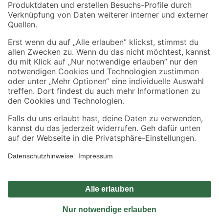
Sicher einkaufen
Jetzt die toom-App herunterladen
Alle Preisangaben in EUR inkl. gesetzl. MwSt.. Die dargestellten Angebote sind unter
Umständen nicht in allen Märkten verfügbar. Die angegebenen Verfügbarkeiten beziehen
sich auf den unter "Mein Markt" ausgewählten toom Baumarkt. Alle Angebote und
Produkte nur solange der Vorrat reicht.
*Paketversand ab 59 € versandkostenfrei, gilt nicht für Artikel mit Speditionsversand, hier
fallen zusätzliche Versandkosten an.
Datenschutz
Privatsphäre
Impressum
AGB
Nutzungsbedingungen
Widerrufsrecht
Vertrag widerrufen
Barrierefreiheit