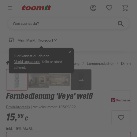
Mein Markt:
Troisdorf
✕
Hier kannst du deinen
, falls er nicht
Markt anpassen
/
Wohnen & Haushalt
/
Beleuchtung
/
Lampenzubehör
/
Dimmer &
stimmt.
+
4
Fernbedienung 'Veya' weiß
Produktdetails
| Artikelnummer
:
10509822
15
,
99
€
inkl. 19% MwSt.