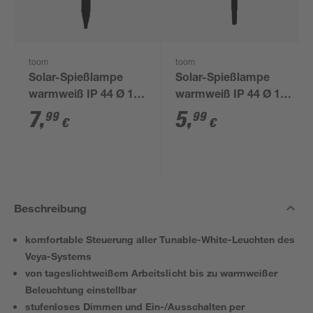
toom
toom
Solar-Spießlampe
Solar-Spießlampe
warmweiß IP 44 Ø 15
warmweiß IP 44 Ø 10
x 44 cm
x 39 cm
7
,
5
,
99
99
€
€
Beschreibung
komfortable Steuerung aller Tunable-White-Leuchten des
Veya-Systems
von tageslichtweißem Arbeitslicht bis zu warmweißer
Beleuchtung einstellbar
stufenloses Dimmen und Ein-/Ausschalten per