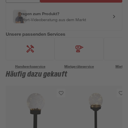
Fragen zum Produkt?
Sofort-Videoberatung aus dem Markt
Unsere passenden Services
Handwerksservice
Mietgeräteservice
Miettra
Häufig dazu gekauft