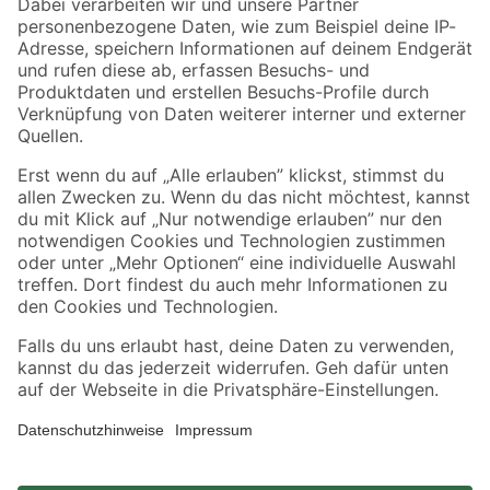
Zahlungsarten
Versandarten
Sicher einkaufen
Jetzt die toom-App herunterladen
Alle Preisangaben in EUR inkl. gesetzl. MwSt.. Die dargestellten Angebote sind unter
Umständen nicht in allen Märkten verfügbar. Die angegebenen Verfügbarkeiten beziehen
sich auf den unter "Mein Markt" ausgewählten toom Baumarkt. Alle Angebote und
Produkte nur solange der Vorrat reicht.
*Paketversand ab 59 € versandkostenfrei, gilt nicht für Artikel mit Speditionsversand, hier
fallen zusätzliche Versandkosten an.