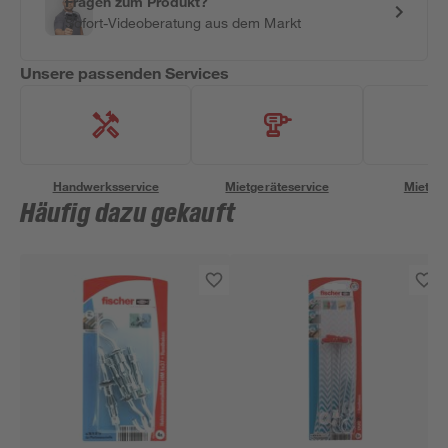
Fragen zum Produkt?
Sofort-Videoberatung aus dem Markt
Unsere passenden Services
Handwerksservice
Mietgeräteservice
Miettra
Häufig dazu gekauft