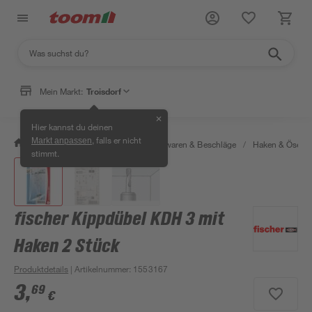
Mein Markt:
Troisdorf
✕
Hier kannst du deinen
, falls er nicht
Markt anpassen
/
Werkstatt & Maschinen
/
Eisenwaren & Beschläge
/
Haken & Ösen
stimmt.
fischer Kippdübel KDH 3 mit
Haken 2 Stück
Produktdetails
| Artikelnummer
:
1553167
3
,
69
€