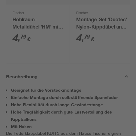
Fischer
Fischer
Hohlraum-
Montage-Set 'Duotec'
Metalldübel 'HM' mit
Nylon-Kippdübel und
Rundhaken, Ø 5 x 37
Rundhaken, Ø 10 x 50
4
,
4
,
79
79
€
€
mm, 8-teilig
mm, 4-teilig
Beschreibung
Geeignet für die Vorsteckmontage
Einfache Montage durch selbstöffnende Spannfeder
Hohe Flexibilität durch lange Gewindestange
Hohe Tragfähigkeit durch gute Lastverteilung des
Kippbalkens
Mit Haken
Die Federklappdübel KDH 3 aus dem Hause Fischer eignen