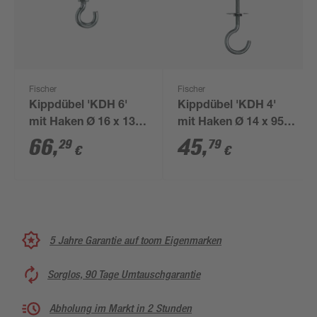
Fischer
Fischer
Kippdübel 'KDH 6'
Kippdübel 'KDH 4'
mit Haken Ø 16 x 130
mit Haken Ø 14 x 95
mm 20 Stück
mm 25 Stück
66
,
45
,
29
79
€
€
5 Jahre Garantie auf toom Eigenmarken
Sorglos, 90 Tage Umtauschgarantie
Abholung im Markt in 2 Stunden