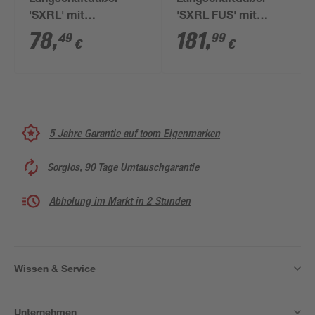
Langschaftdübel
Langschaftdübel
'SXRL' mit
'SXRL FUS' mit
Senkkopfschraube Ø
Sechskantschraube
78
,
181
,
49
99
€
€
8 x 160 mm 50 Stück
rostfreier Stahl Ø 10 x
100 mm 50 Stück
5 Jahre Garantie auf toom Eigenmarken
Sorglos, 90 Tage Umtauschgarantie
Abholung im Markt in 2 Stunden
Wissen & Service
Unternehmen