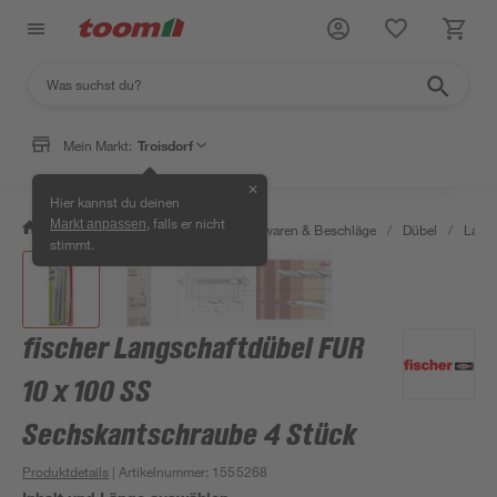
Mein Markt:
Troisdorf
✕
Hier kannst du deinen
, falls er nicht
Markt anpassen
/
Werkstatt & Maschinen
/
Eisenwaren & Beschläge
/
Dübel
/
Langs
stimmt.
fischer Langschaftdübel FUR
10 x 100 SS
Sechskantschraube 4 Stück
Produktdetails
| Artikelnummer
:
1555268