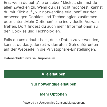
Sicher einkaufen
Jetzt die toom-App herunterladen
Alle Preisangaben in EUR inkl. gesetzl. MwSt.. Die dargestellten Angebote sind unter
Umständen nicht in allen Märkten verfügbar. Die angegebenen Verfügbarkeiten beziehen
sich auf den unter "Mein Markt" ausgewählten toom Baumarkt. Alle Angebote und
Produkte nur solange der Vorrat reicht.
*Paketversand ab 59 € versandkostenfrei, gilt nicht für Artikel mit Speditionsversand, hier
fallen zusätzliche Versandkosten an.
Datenschutz
Privatsphäre
Impressum
AGB
Nutzungsbedingungen
Widerrufsrecht
Vertrag widerrufen
Barrierefreiheit
© 2026 toom Baumarkt GmbH