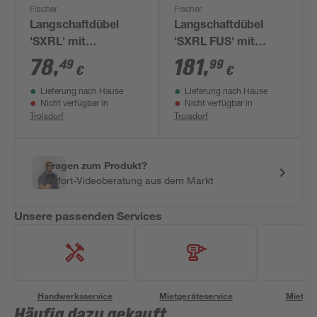
Fischer
Fischer
Langschaftdübel
Langschaftdübel
'SXRL' mit
'SXRL FUS' mit
Senkkopfschraube Ø
Sechskantschraube
78
,
181
,
49
99
€
€
8 x 160 mm 50 Stück
rostfreier Stahl Ø 10
Lieferung nach Hause
Lieferung nach Hause
x 100 mm 50 Stück
Nicht verfügbar in
Nicht verfügbar in
Troisdorf
Troisdorf
Fragen zum Produkt?
Sofort-Videoberatung aus dem Markt
Unsere passenden Services
Handwerksservice
Mietgeräteservice
Miettra
Häufig dazu gekauft