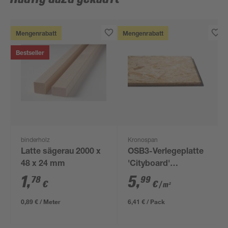
Mengenrabatt
Mengenrabatt
Bestseller
binderholz
Kronospan
Latte sägerau 2000 x
OSB3-Verlegeplatte
48 x 24 mm
'Cityboard'
ungeschliffen 1690 x
1
,
5
,
78
99
€
€
/ m²
634 x 12 mm
0,89 € / Meter
6,41 € / Pack