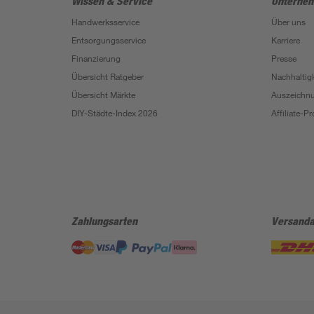
Wissen & Service
Unterne
Handwerksservice
Über uns
Entsorgungsservice
Karriere
Finanzierung
Presse
Übersicht Ratgeber
Nachhaltigk
Übersicht Märkte
Auszeichn
DIY-Städte-Index 2026
Affiliate-
Zahlungsarten
Versanda