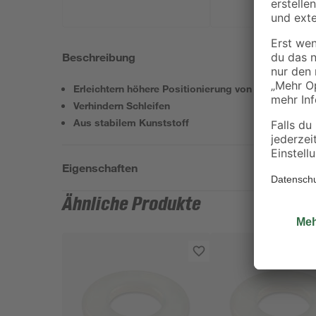
Beschreibung
Erleichtern höhere Positionierung von Türen
Verhindern Schleifen
Aus stabilem Kunststoff
Eigenschaften
Ähnliche Produkte