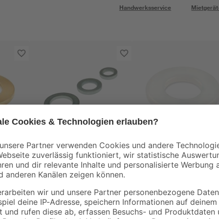
Handwerksservice
Mietgerät
toom
Fitschenringsortiment
Fitschenringe
x 15
Ø 5-11 mm
Kunststoff 13 x 19 x 
mm 14 Stück
3
,
4
,
29
69
€
€