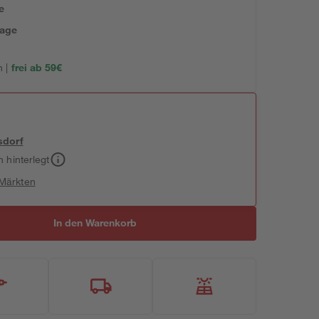
e
tage
 |
frei ab 59€
sdorf
h hinterlegt
 Märkten
In den Warenkorb