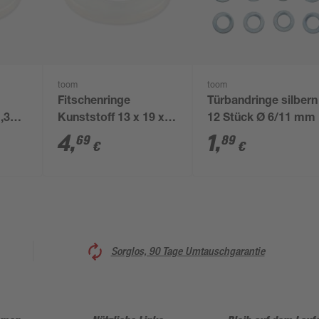
toom
toom
Fitschenringe
Türbandringe silbern
1,3
Kunststoff 13 x 19 x 2
12 Stück Ø 6/11 mm
mm 14 Stück
4
,
1
,
69
89
€
€
Sorglos, 90 Tage Umtauschgarantie