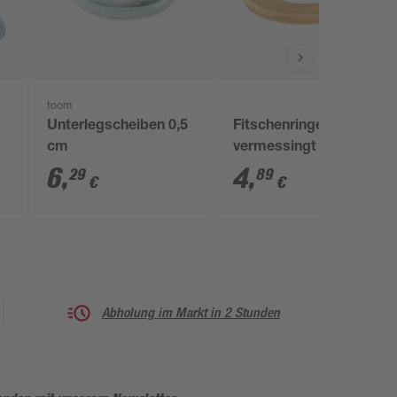
toom
Unterlegscheiben 0,5
Fitschenringe
cm
vermessingt Ø 13 x 19
x 2 mm 14 Stück
6
,
4
,
29
89
€
€
Abholung im Markt in 2 Stunden