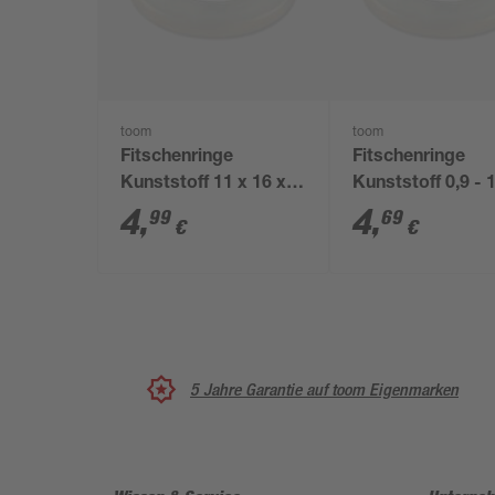
toom
toom
Fitschenringe
Fitschenringe
Kunststoff 11 x 16 x 2
Kunststoff 0,9 - 
mm 18 Stück
mm 12 Stück
4
,
4
,
99
69
€
€
5 Jahre Garantie auf toom Eigenmarken