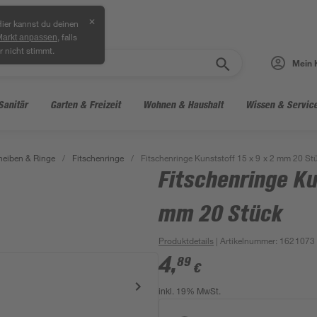
✕
ier kannst du deinen
, falls
Markt anpassen
r nicht stimmt.
Mein 
Sanitär
Garten & Freizeit
Wohnen & Haushalt
Wissen & Servic
heiben & Ringe
/
Fitschenringe
/
Fitschenringe Kunststoff 15 x 9 x 2 mm 20 St
Fitschenringe Ku
mm 20 Stück
Produktdetails
| Artikelnummer
:
1621073
4
,
89
€
inkl. 19% MwSt.