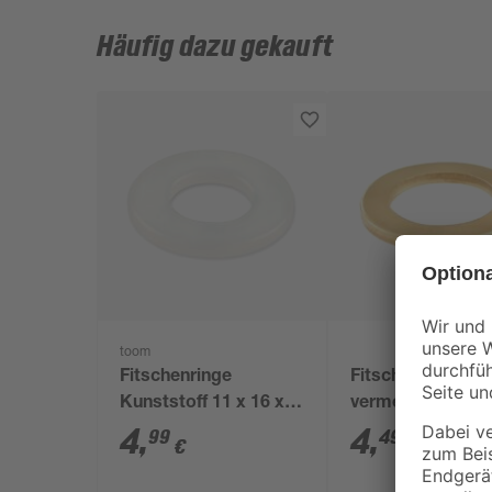
Häufig dazu gekauft
toom
Fitschenringe
Fitschenringe
Kunststoff 11 x 16 x 2
vermessingt Ø 9 
mm 18 Stück
x 2 mm 20 Stück
4
,
4
,
99
49
€
€