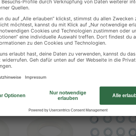
Im Laufe der Jahre senken sich 
Sie diese aus Kunststoff gefertigt
auf dem Boden aufsetzenden Tür he