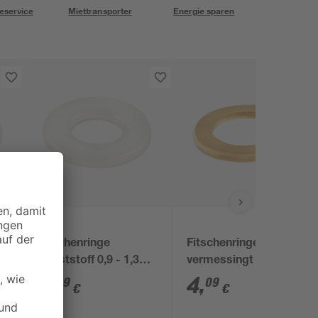
eservice
Miettransporter
Energie sparen
toom
Fitschenringe
Fitschenringe
2
Kunststoff 0,9 - 1,3
vermessingt Ø 11 x 16
mm 12 Stück
x 2 mm 18 Stück
4
,
4
,
69
09
€
€