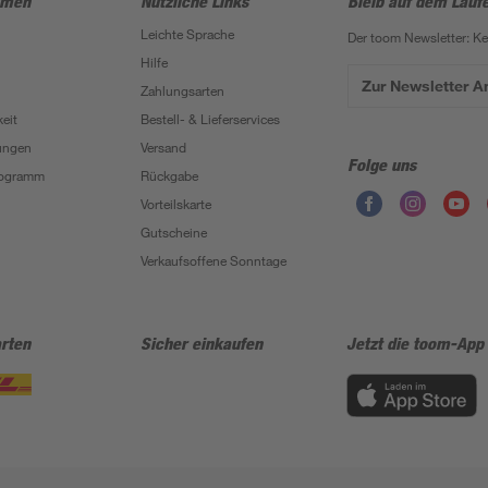
hmen
Nützliche Links
Bleib auf dem Lauf
Leichte Sprache
Der toom Newsletter: K
Hilfe
Zur Newsletter 
Zahlungsarten
eit
Bestell- & Lieferservices
ungen
Versand
Folge uns
Programm
Rückgabe
Vorteilskarte
Gutscheine
Verkaufsoffene Sonntage
rten
Sicher einkaufen
Jetzt die toom-App