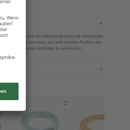
Innentüren aufgrund von Abnutzung etwas ab. Verwenden
en Fitschenringe von toom, um eine erhöhte Position der
rzustellen und ein Schleifen zu verhindern.