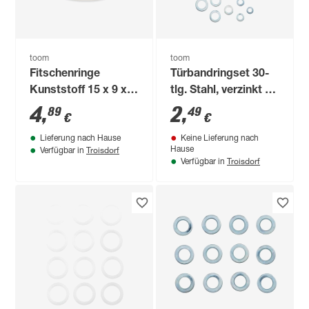
toom
toom
Fitschenringe
Türbandringset 30-
Kunststoff 15 x 9 x 2
tlg. Stahl, verzinkt Ø
mm 20 Stück
5/10 - 11/18 mm
4
,
2
,
89
49
€
€
Lieferung nach Hause
Keine Lieferung nach
Troisdorf
Hause
Verfügbar in
Troisdorf
Verfügbar in