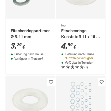
toom
Fitschenringsortiment
Fitschenringe
Ø 5-11 mm
Kunststoff 11 x 16 x
2 mm 18 Stück
3
,
4
,
29
99
€
€
Lieferung nach Hause
Lieferung nach Hause
Troisdorf
Nur wenige verfügbar
Verfügbar in
Troisdorf
Verfügbar in
(1)