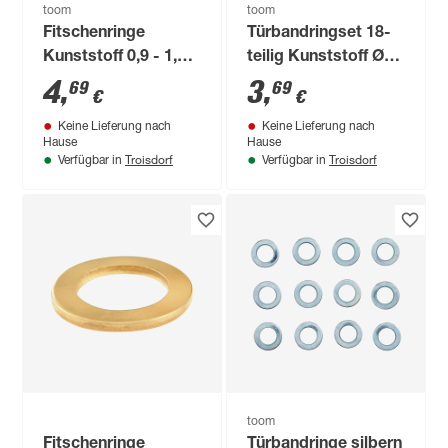
toom
toom
Fitschenringe
Türbandringset 18-
Kunststoff 0,9 - 1,3
teilig Kunststoff Ø
mm 12 Stück
9/15 - 13/19 mm
4
,
3
,
69
69
€
€
Keine Lieferung nach
Keine Lieferung nach
Hause
Hause
Troisdorf
Troisdorf
Verfügbar in
Verfügbar in
toom
Fitschenringe
Türbandringe silbern