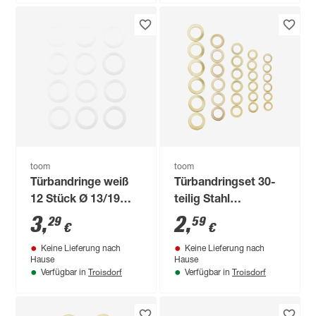
toom
toom
Türbandringe weiß
Türbandringset 30-
12 Stück Ø 13/19
teilig Stahl
mm
vermessingt Ø 5/10
3
,
2
,
29
59
€
€
- 11/18 mm
Keine Lieferung nach
Keine Lieferung nach
Hause
Hause
Troisdorf
Troisdorf
Verfügbar in
Verfügbar in