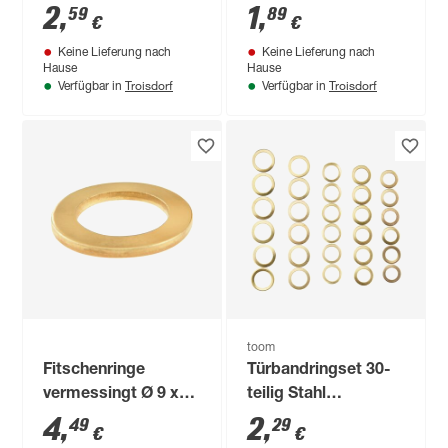
2
,
1
,
59
89
€
€
Keine Lieferung nach
Keine Lieferung nach
Hause
Hause
Troisdorf
Troisdorf
Verfügbar in
Verfügbar in
toom
Fitschenringe
Türbandringset 30-
vermessingt Ø 9 x
teilig Stahl
15 x 2 mm 20 Stück
vermessingt Ø 9/15
4
,
2
,
49
29
€
€
- 13/19 mm