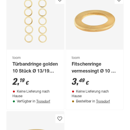
toom
toom
Türbandringe golden
Fitschenringe
10 Stück Ø 13/19
vermessingt Ø 10 x
mm
16 x 2 mm 18 Stück
2
,
3
,
19
49
€
€
Keine Lieferung nach
Keine Lieferung nach
Hause
Hause
Troisdorf
Troisdorf
Verfügbar in
Bestellbar in