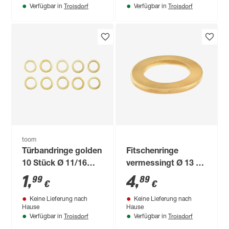
Troisdorf
Troisdorf
Verfügbar in
Verfügbar in
toom
Türbandringe golden
Fitschenringe
10 Stück Ø 11/16
vermessingt Ø 13 x
mm
19 x 2 mm 14 Stück
1
,
4
,
99
89
€
€
Keine Lieferung nach
Keine Lieferung nach
Hause
Hause
Troisdorf
Troisdorf
Verfügbar in
Verfügbar in