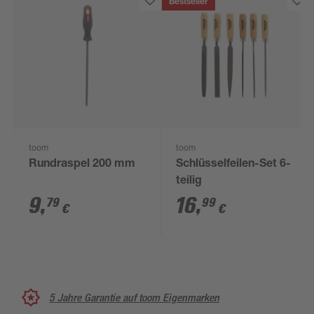
Bestseller
toom
toom
Rundraspel 200 mm
Schlüsselfeilen-Set 6-
teilig
9
,
16
,
79
99
€
€
5 Jahre Garantie auf toom Eigenmarken