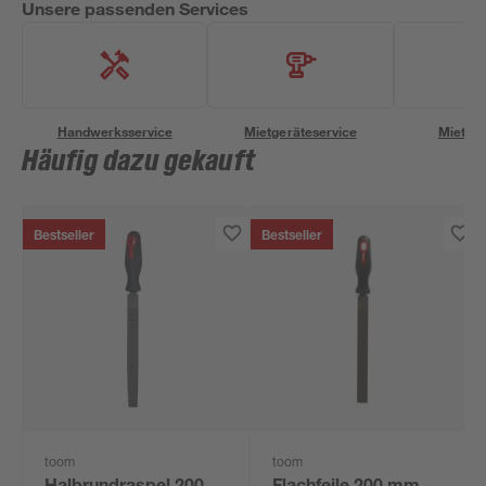
Unsere passenden Services
Handwerksservice
Mietgeräteservice
Miettra
Häufig dazu gekauft
Bestseller
Bestseller
toom
toom