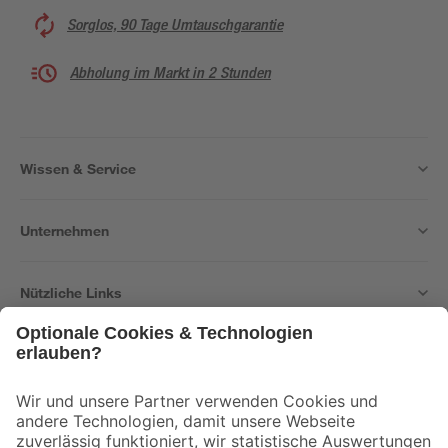
Sorglos, 90 Tage Umtauschgarantie
Abholung im Markt in 2 Stunden
Wissen & Service
Unternehmen
Nützliche Links
Bleib auf dem Laufenden mit unserem Newsletter
Der toom Newsletter: Keine Angebote und Aktionen mehr verpassen!
Zur Newsletter Anmeldung