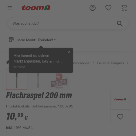
Mein Markt:
Troisdorf
✕
Hier kannst du deinen
, falls er nicht
Markt anpassen
/
Werkstatt & Maschinen
/
Handwerkzeuge
/
Feilen & Raspeln
/
Fla
stimmt.
Flachraspel 200 mm
Produktdetails
| Artikelnummer
:
1260795
10
,
99
€
inkl. 19% MwSt.