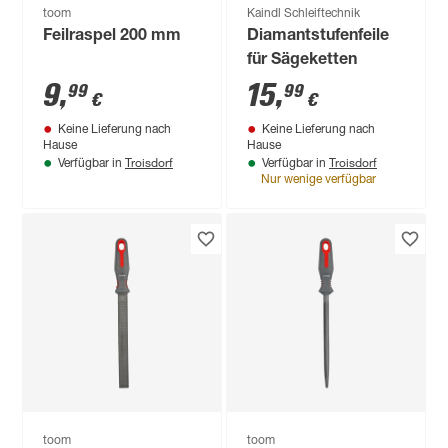
toom
Kaindl Schleiftechnik
Feilraspel 200 mm
Diamantstufenfeile
für Sägeketten
9
,
15
,
99
99
€
€
Keine Lieferung nach
Keine Lieferung nach
Hause
Hause
Troisdorf
Troisdorf
Verfügbar in
Verfügbar in
Nur wenige verfügbar
toom
toom