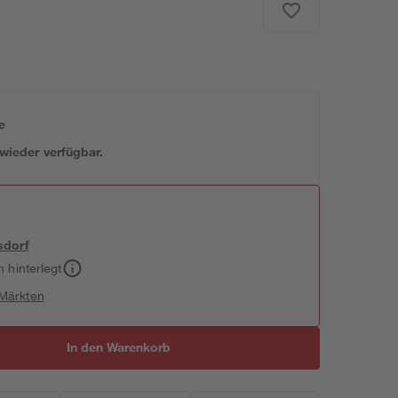
e
 wieder verfügbar.
sdorf
h hinterlegt
 Märkten
In den Warenkorb