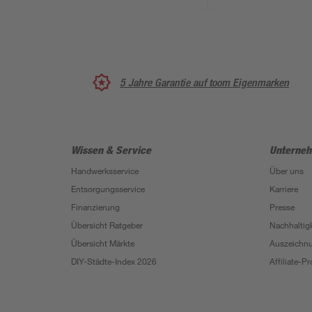
5 Jahre Garantie auf toom Eigenmarken
Wissen & Service
Unterne
Handwerksservice
Über uns
Entsorgungsservice
Karriere
Finanzierung
Presse
Übersicht Ratgeber
Nachhaltigk
Übersicht Märkte
Auszeichn
DIY-Städte-Index 2026
Affiliate-