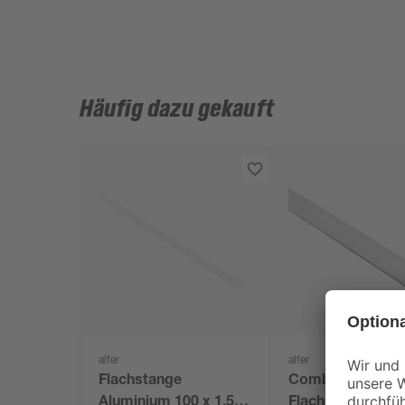
Häufig dazu gekauft
alfer
alfer
Flachstange
Combitech®
Aluminium 100 x 1,55
Flachstange 1,95