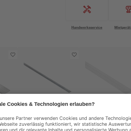
Handwerksservice
Mietgerät
alfer
alfer
Combitech® Alu-
Flachstange 100 x
 x
Flachstange 100 x
2,95 x 0,3 cm