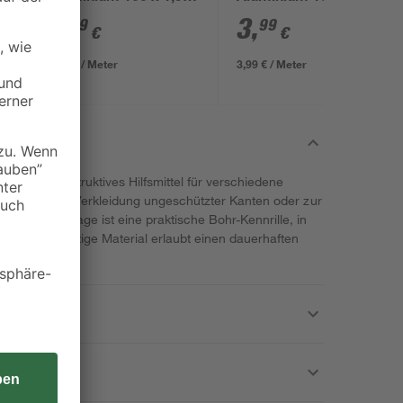
x 1,95 cm
x 1,95 cm
4
,
3
,
79
99
€
€
4,79 € / Meter
3,99 € / Meter
lfer als konstruktives Hilfsmittel für verschiedene
e sie etwa zur Verkleidung ungeschützter Kanten oder zur
exakte Montage ist eine praktische Bohr-Kennrille, in
 Das hochwertige Material erlaubt einen dauerhaften