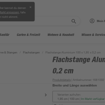
✕
ier kannst du deinen
, falls
Markt anpassen
r nicht stimmt.
Mein 
Sanitär
Garten & Freizeit
Wohnen & Haushalt
Wissen & Servic
hre & Stangen
/
Flachstangen
/
Flachstange Aluminium 100 x 1,95 x 0,2 cm
Flachstange Alum
0,2 cm
Produktdetails
| Artikelnummer
:
1681592
Breite und Länge auswählen
Varianten aufrufen:
1,95 cm | 100 cm
|
Im Markt verfügbar