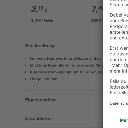
x 0,2 cm
250 cm
3
,
7
,
19
49
€
€
3,19 € / Meter
3,00 € / Meter
Beschreibung
Für viele Heimwerk- und Bauprojekte
Mit Bohr-Kennrille für eine exakte Montage
Aus robustem Aluminium für einen dauerhaften Ein
Länge: 100 cm
Eigenschaften
Datenblätter