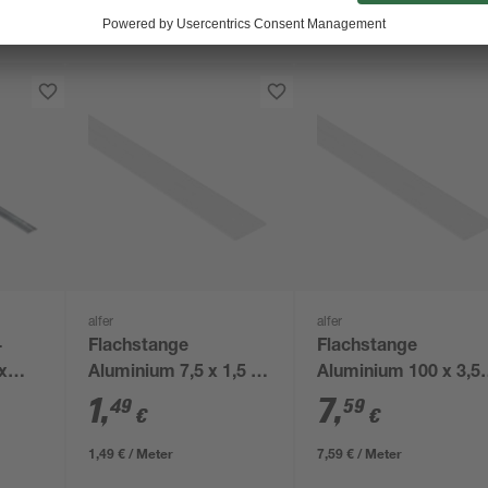
alfer
alfer
-
Flachstange
Flachstange
x
Aluminium 7,5 x 1,5 x
Aluminium 100 x 3,5
1000 mm
x 0,3 cm
1
,
7
,
49
59
€
€
1,49 € / Meter
7,59 € / Meter