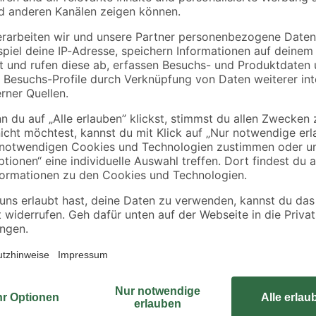
1,15 x 0,2 cm
2
,
6
,
39
39
€
€
2,39 € / Meter
6,39 € / Meter
Nutzen Sie diese Flachstange von A
Heimwerkprojekte. Installieren Si
Überbrückung von Fugen. Für eine 
satz
das robuste Aluminium eingefräst.
Einsatz, selbst im Außenbereich.