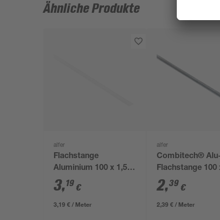
Ähnliche Produkte
alfer
alfer
Flachstange
Combitech® Alu
Aluminium 100 x 1,55
Flachstange 100 
x 0,2 cm
1,15 x 0,2 cm
3
,
2
,
19
39
€
€
3,19 € / Meter
2,39 € / Meter