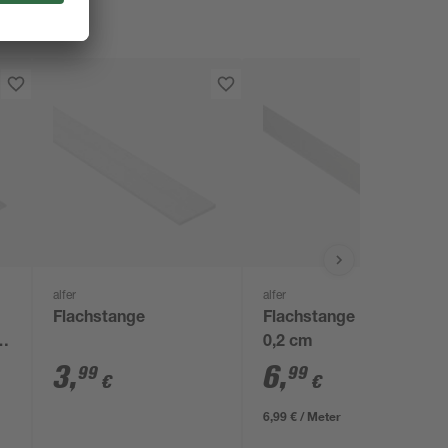
alfer
alfer
Flachstange
Flachstange 100 x 3 x
5
0,2 cm
3
,
6
,
99
99
€
€
6,99 € / Meter