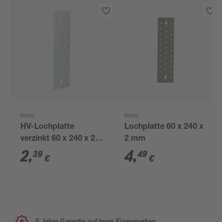
toom
toom
HV-Lochplatte
Lochplatte 60 x 240 x
verzinkt 60 x 240 x 2
2 mm
mm
2
,
4
,
39
49
€
€
5 Jahre Garantie auf toom Eigenmarken