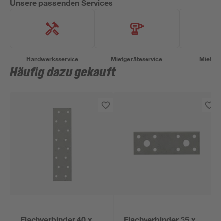
Unsere passenden Services
Handwerksservice
Mietgeräteservice
Miettra
Häufig dazu gekauft