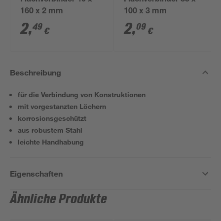
Flachverbinder 40 x
Flachverbinder 35 x
160 x 2 mm
100 x 3 mm
2
,
2
,
49
09
€
€
Beschreibung
für die Verbindung von Konstruktionen
mit vorgestanzten Löchern
korrosionsgeschützt
aus robustem Stahl
leichte Handhabung
Eigenschaften
Ähnliche Produkte