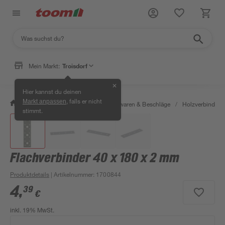
Mein Markt:
Troisdorf
✕
Hier kannst du deinen
, falls er nicht
Markt anpassen
/
Werkstatt & Maschinen
/
Eisenwaren & Beschläge
/
Holzverbinder 
stimmt.
Flachverbinder 40 x 180 x 2 mm
Produktdetails
| Artikelnummer
:
1700844
4
,
39
€
inkl. 19% MwSt.