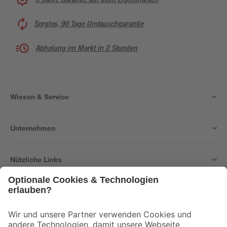
Sorglos, 90 Tage Umtauschgarantie
Abholung im Markt in 2 Stunden
Wissen & Service
Unternehmen
Nützliche Links
Bleib auf dem Laufenden mit unserem Newsletter
Der toom Newsletter: Keine Angebote und Aktionen mehr verpassen!