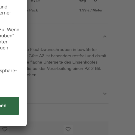
/ m²
634 x 15 mm
8,12 € / Pack
1,99 € / Meter
ojekt auf unsere Flechtzaunschrauben in bewährter
e Edelstahl der Güte A2 ist besonders rostfrei und damit
insetzbar. Die flache Unterseite des Linsenkopfes
 Verwenden Sie bei der Verarbeitung einen PZ-2 Bit.
lzgewinde versehen.