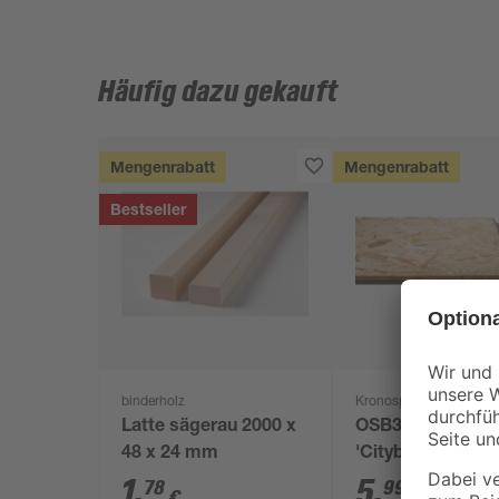
Häufig dazu gekauft
Mengenrabatt
Mengenrabatt
Bestseller
binderholz
Kronospan
Latte sägerau 2000 x
OSB3-Verlegepla
48 x 24 mm
'Cityboard'
ungeschliffen 16
1
,
5
,
78
99
€
€