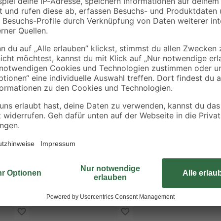
1,99 € / Meter
0,89 € / Meter
Setzen Sie bei Ihrem nächsten Pr
Qualität von toom. Der verarbeitet
auch im Außenbereich problemlos e
schmiegt sich Ihrem Werkstück an.
Die Schrauben sind mit einem Ho