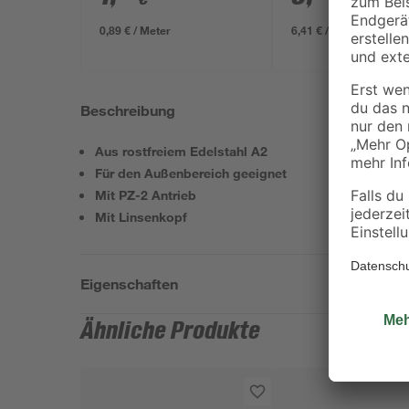
/ m²
634 x 12 mm
0,89 € / Meter
6,41 € / Pack
Beschreibung
Aus rostfreiem Edelstahl A2
Für den Außenbereich geeignet
Mit PZ-2 Antrieb
Mit Linsenkopf
Eigenschaften
Ähnliche Produkte