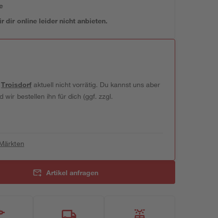
e
 dir online leider nicht anbieten.
t
Troisdorf
aktuell nicht vorrätig. Du kannst uns aber
wir bestellen ihn für dich (ggf. zzgl.
 Märkten
Artikel anfragen