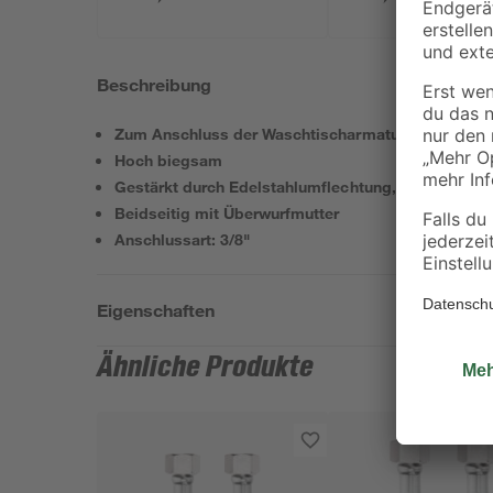
Beschreibung
Zum Anschluss der Waschtischarmatur
Hoch biegsam
Gestärkt durch Edelstahlumflechtung, verchromt
Beidseitig mit Überwurfmutter
Anschlussart: 3/8"
Eigenschaften
Ähnliche Produkte