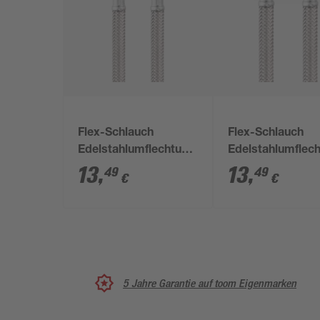
Flex-Schlauch
Flex-Schlauch
Edelstahlumflechtung
Edelstahlumflec
50 cm 3/8"
50 cm 1/2"
13
,
13
,
49
49
€
€
5 Jahre Garantie auf toom Eigenmarken