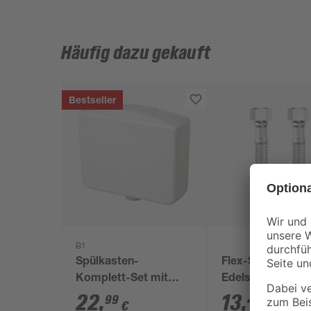
Häufig dazu gekauft
Bestseller
B1
Spülkasten-
Flex-Schlauch
Komplett-Set mit
Edelstahlumflec
Stopp-Funktion weiß
50 cm 3/8"
22
,
13
,
99
49
€
€