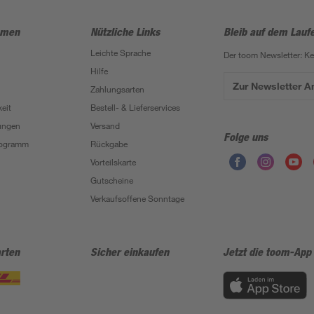
hmen
Nützliche Links
Bleib auf dem Lauf
Leichte Sprache
Der toom Newsletter: K
Hilfe
Zur Newsletter 
Zahlungsarten
eit
Bestell- & Lieferservices
ungen
Versand
Folge uns
Programm
Rückgabe
Vorteilskarte
Gutscheine
Verkaufsoffene Sonntage
rten
Sicher einkaufen
Jetzt die toom-App