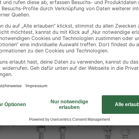
ASAG easy
Dank seiner hohen Biegsamkeit eig
Sanitärbereich. Die rissbeständig
für eine lange Haltbarkeit des Pro