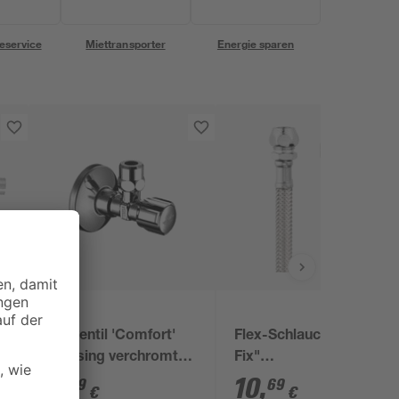
eservice
Miettransporter
Energie sparen
Schell
Eckventil 'Comfort'
Flex-Schlauch "Clean-
2
Messing verchromt
Fix"
10 mm x 1/2"
Edelstahlumflechtung
7
,
10
,
09
69
€
€