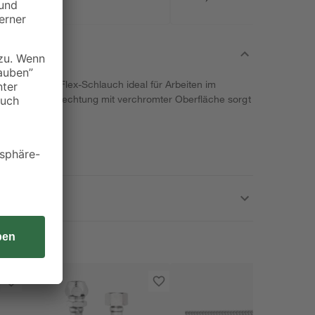
3/8" x 3/8" x 30 cm
net sich der Flex-Schlauch ideal für Arbeiten im
e Edelstahlumflechtung mit verchromter Oberfläche sorgt
duktes.