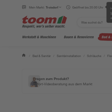
Mein Markt:
Troisdorf
Geöffnet bis 20:00 Uhr
H
e
Werkstatt & Maschinen
Bauen & Renovieren
Bad & 
/
Bad & Sanitär
/
Sanitärinstallation
/
Schläuche
/
Fle
Fragen zum Produkt?
Sofort-Videoberatung aus dem Markt