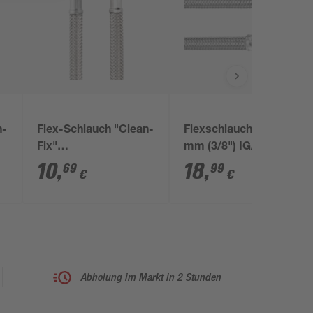
n-
Flex-Schlauch "Clean-
Flexschlauch 2x 9,525
Fix"
mm (3/8") IG/AG x
g
Edelstahlumflechtung
2000 mm
10
,
18
,
69
99
€
€
1/2" x 1/2" x 300 mm
Abholung im Markt in 2 Stunden