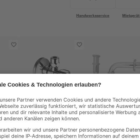
Handwerksservice
Mietgerät
Schell
Eckventil 'Comfort'
Röhrensiphon
htung
Messing verchromt
verchromt 1 1/4" x 3
10 mm x 1/2" mit
mm
7
,
8
,
09
99
€
€