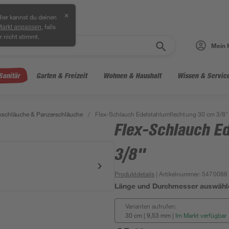
✕
ier kannst du deinen
, falls
Markt anpassen
r nicht stimmt.
Mein 
Sanitär
Garten & Freizeit
Wohnen & Haushalt
Wissen & Servic
xschläuche & Panzerschläuche
/
Flex-Schlauch Edelstahlumflechtung 30 cm 3/8"
Flex-Schlauch E
3/8"
Produktdetails
| Artikelnummer
:
5470088
Länge und Durchmesser auswähl
Varianten aufrufen:
30 cm | 9,53 mm
|
Im Markt verfügbar