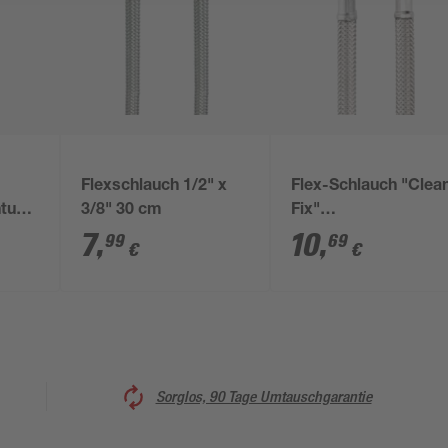
Flexschlauch 1/2" x
Flex-Schlauch "Clea
htung
3/8" 30 cm
Fix"
Edelstahlumflechtun
7
,
10
,
99
69
€
€
3/8" x 3/8" x 30 cm
Sorglos, 90 Tage Umtauschgarantie