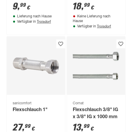
mm
IG/AG x 2000 mm
9
,
18
,
99
99
€
€
Lieferung nach Hause
Keine Lieferung nach
Troisdorf
Hause
Verfügbar in
Troisdorf
Verfügbar in
sanicomfort
Cornat
Flexschlauch 1"
Flexschlauch 3/8" IG
x 3/8" IG x 1000 mm
27
,
13
,
99
99
€
€