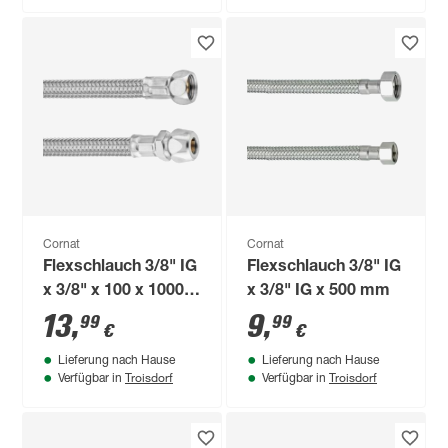
Cornat
Cornat
Flexschlauch 3/8" IG
Flexschlauch 3/8" IG
x 3/8" x 100 x 1000
x 3/8" IG x 500 mm
mm
13
,
9
,
99
99
€
€
Lieferung nach Hause
Lieferung nach Hause
Troisdorf
Troisdorf
Verfügbar in
Verfügbar in