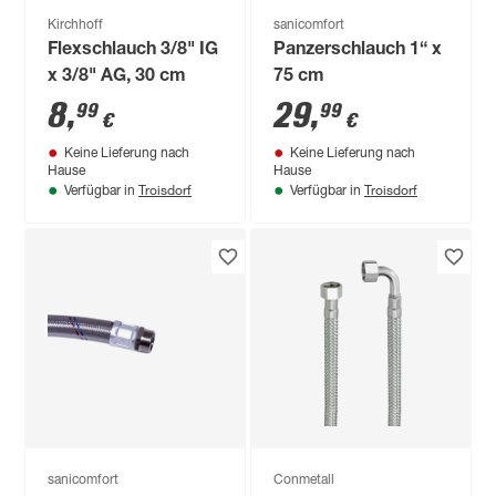
Kirchhoff
sanicomfort
Flexschlauch 3/8" IG
Panzerschlauch 1“ x
x 3/8" AG, 30 cm
75 cm
8
,
29
,
99
99
€
€
Keine Lieferung nach
Keine Lieferung nach
Hause
Hause
Troisdorf
Troisdorf
Verfügbar in
Verfügbar in
sanicomfort
Conmetall