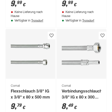
mm (3/8") AG x 500
9
,
9
,
99
99
€
€
mm M10
Keine Lieferung nach
Keine Lieferung nach
Hause
Hause
Troisdorf
Troisdorf
Verfügbar in
Verfügbar in
Cornat
Cornat
Flexschlauch 3/8" IG
Verbindungsschlauch
x 3/8" x 80 x 500 mm
3/8" IG x 80 x 300
mm
9
,
8
,
79
49
€
€