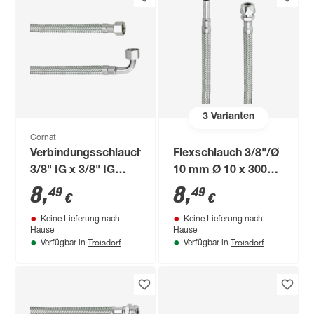
3
Varianten
Cornat
Verbindungsschlauch
Flexschlauch 3/8"/Ø
3/8" IG x 3/8" IG
10 mm Ø 10 x 300
x200 mm
mm
8
,
8
,
49
49
€
€
Keine Lieferung nach
Keine Lieferung nach
Hause
Hause
Troisdorf
Troisdorf
Verfügbar in
Verfügbar in