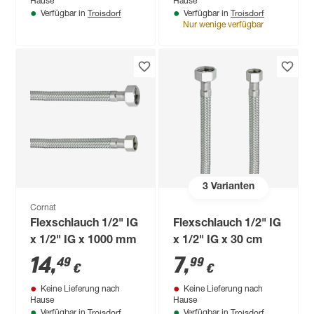
Hause
Hause
Troisdorf
Troisdorf
Verfügbar in
Verfügbar in
Nur wenige verfügbar
3
Varianten
Cornat
Flexschlauch 1/2" IG
Flexschlauch 1/2" IG
x 1/2" IG x 1000 mm
x 1/2" IG x 30 cm
14
,
7
,
49
99
€
€
Keine Lieferung nach
Keine Lieferung nach
Hause
Hause
Troisdorf
Troisdorf
Verfügbar in
Verfügbar in