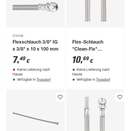
Cornat
Flexschlauch 3/8" IG
Flex-Schlauch
x 3/8" x 10 x 100 mm
"Clean-Fix"
Edelstahlumflechtung
7
,
10
,
49
69
€
€
1/2" x 1/2" x 300 mm
Keine Lieferung nach
Keine Lieferung nach
Hause
Hause
Troisdorf
Troisdorf
Verfügbar in
Verfügbar in