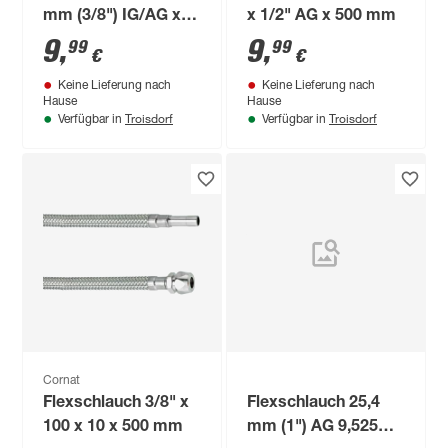
mm (3/8") IG/AG x Ø
x 1/2" AG x 500 mm
10 mm x 500 mm
9
,
9
,
99
99
€
€
Keine Lieferung nach
Keine Lieferung nach
Hause
Hause
Troisdorf
Troisdorf
Verfügbar in
Verfügbar in
Cornat
Flexschlauch 3/8" x
Flexschlauch 25,4
100 x 10 x 500 mm
mm (1") AG 9,525