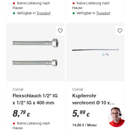
Keine Lieferung nach
Keine Lieferung nach
Hause
Hause
Troisdorf
Troisdorf
Verfügbar in
Verfügbar in
Cornat
Cornat
Flexschlauch 1/2" IG
Kupferrohr
x 1/2" IG x 400 mm
verchromt Ø 10 x
400 mm
8
,
5
,
79
99
€
€
Keine Lieferung nach
14,98 € / Meter
Hause