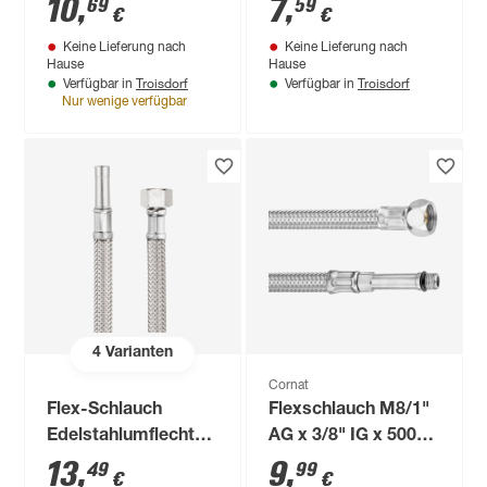
10
,
7
,
69
59
€
€
3/8" x 3/8" x 30 cm
Keine Lieferung nach
Keine Lieferung nach
Hause
Hause
Troisdorf
Troisdorf
Verfügbar in
Verfügbar in
Nur wenige verfügbar
4
Varianten
Cornat
Flex-Schlauch
Flexschlauch M8/1"
Edelstahlumflechtung
AG x 3/8" IG x 500
50 cm 1/2"
mm
13
,
9
,
49
99
€
€