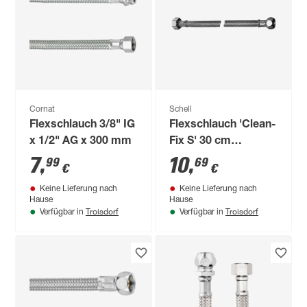
Cornat
Schell
Flexschlauch 3/8" IG
Flexschlauch 'Clean-
x 1/2" AG x 300 mm
Fix S' 30 cm
Überwurf 1/2" x 3/8"
7
,
10
,
99
69
€
€
Keine Lieferung nach
Keine Lieferung nach
Hause
Hause
Troisdorf
Troisdorf
Verfügbar in
Verfügbar in