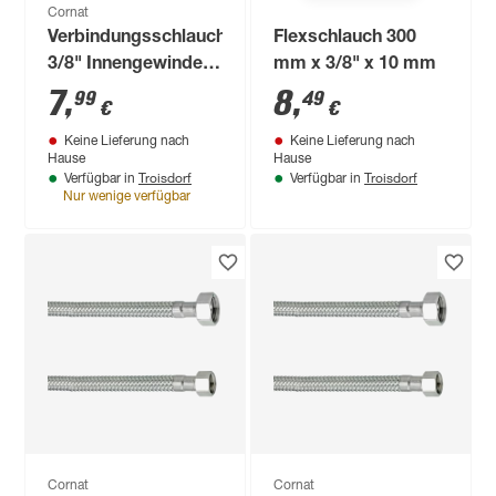
Cornat
Verbindungsschlauch
Flexschlauch 300
3/8" Innengewinde x
mm x 3/8" x 10 mm
1/2" Außengewinde
7
,
8
,
99
49
€
€
300 mm
Keine Lieferung nach
Keine Lieferung nach
Hause
Hause
Troisdorf
Troisdorf
Verfügbar in
Verfügbar in
Nur wenige verfügbar
Cornat
Cornat