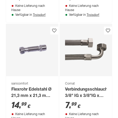
Keine Lieferung nach
Keine Lieferung nach
Hause
Hause
Troisdorf
Troisdorf
Verfügbar in
Verfügbar in
sanicomfort
Cornat
Flexrohr Edelstahl Ø
Verbindungsschlauch
21,3 mm x 21,3 mm
3/8" IG x 3/8"IG x
(1/2")
100 mm
14
,
7
,
99
99
€
€
Keine Lieferung nach
Keine Lieferung nach