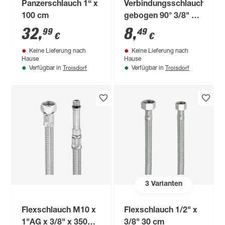
Panzerschlauch 1“ x
Verbindungsschlauch
100 cm
gebogen 90° 3/8" 20
cm
32
,
8
,
99
49
€
€
Keine Lieferung nach
Keine Lieferung nach
Hause
Hause
Troisdorf
Troisdorf
Verfügbar in
Verfügbar in
3
Varianten
Flexschlauch M10 x
Flexschlauch 1/2" x
1"AG x 3/8" x 350
3/8" 30 cm