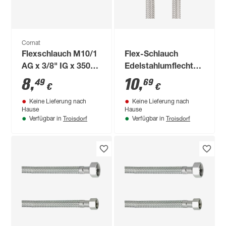
Cornat
Flexschlauch M10/1
Flex-Schlauch
AG x 3/8" IG x 350
Edelstahlumflechtung
mm
3/8" x 10 x 10 x 300
8
,
10
,
49
69
€
€
mm
Keine Lieferung nach
Keine Lieferung nach
Hause
Hause
Troisdorf
Troisdorf
Verfügbar in
Verfügbar in