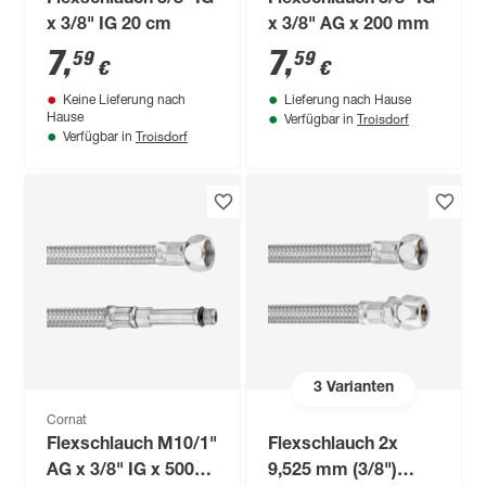
x 3/8" IG 20 cm
x 3/8" AG x 200 mm
7
,
7
,
59
59
€
€
Keine Lieferung nach
Lieferung nach Hause
Troisdorf
Hause
Verfügbar in
Troisdorf
Verfügbar in
3
Varianten
Cornat
Flexschlauch M10/1"
Flexschlauch 2x
AG x 3/8" IG x 500
9,525 mm (3/8")