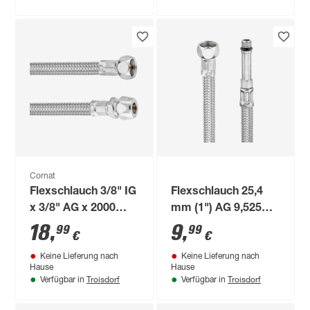
Cornat
Flexschlauch 3/8" IG
Flexschlauch 25,4
x 3/8" AG x 2000
mm (1") AG 9,525
mm
mm (3/8") IG x 500
18
,
9
,
99
99
€
€
mm M8
Keine Lieferung nach
Keine Lieferung nach
Hause
Hause
Troisdorf
Troisdorf
Verfügbar in
Verfügbar in