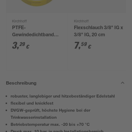
Kirchhoff
Kirchhoff
PTFE-
Flexschlauch 3/8" IG x
Gewindedichtband
3/8" IG, 20 cm
0,1 x 12 mm x 12 m
3
,
7
,
29
59
€
€
Beschreibung
robuster, langlebiger und hitzebeständiger Edelstahl
flexibel und knickfest
DVGW-geprüft, höchste Hygiene bei der
Trinkwasserinstallation
Betriebstemperatur max. -20 bis +70 °C
Druck max. 10 bar, je nach Installationsbereich