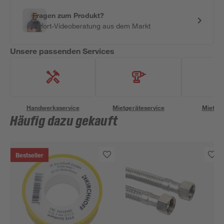
Fragen zum Produkt?
Sofort-Videoberatung aus dem Markt
Unsere passenden Services
Handwerksservice
Mietgeräteservice
Miettra
Häufig dazu gekauft
Bestseller