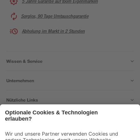
5 Jahre Garantie auf toom Eigenmarken
Sorglos, 90 Tage Umtauschgarantie
Abholung im Markt in 2 Stunden
Wissen & Service
Unternehmen
Nützliche Links
Bleib auf dem Laufenden mit unserem Newsletter
Der toom Newsletter: Keine Angebote und Aktionen mehr verpassen!