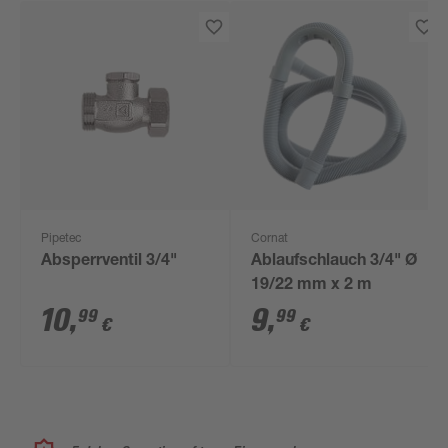
Pipetec
Cornat
Absperrventil 3/4"
Ablaufschlauch 3/4" Ø
19/22 mm x 2 m
10
,
9
,
99
99
€
€