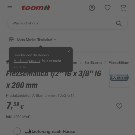
Mein Markt:
Troisdorf
✕
Hier kannst du deinen
, falls er nicht
Markt anpassen
/
Bad & Sanitär
/
Sanitärinstallation
/
Schläuche
/
Flexschläuche 
stimmt.
Flexschlauch 1/2" IG x 3/8" IG
x 200 mm
Produktdetails
| Artikelnummer
:
10527211
7
,
59
€
inkl. 19% MwSt.
Lieferung nach Hause