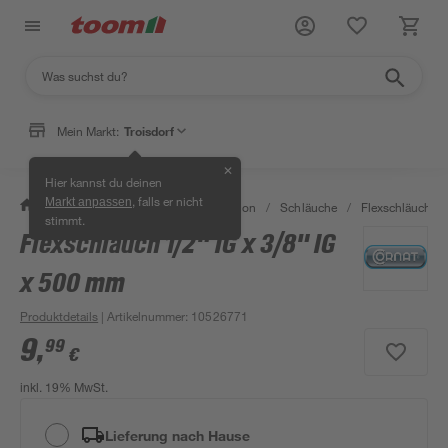
Mein Markt:
Troisdorf
✕
Hier kannst du deinen
, falls er nicht
Markt anpassen
/
Bad & Sanitär
/
Sanitärinstallation
/
Schläuche
/
Flexschläuche 
stimmt.
Flexschlauch 1/2" IG x 3/8" IG
x 500 mm
Produktdetails
| Artikelnummer
:
10526771
9
,
99
€
inkl. 19% MwSt.
Lieferung nach Hause