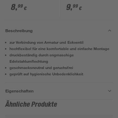
mm
x 40/50 mm
8
,
9
,
99
99
€
€
Beschreibung
zur Verbindung von Armatur und Eckventil
hochflexibel für eine komfortable und einfache Montage
druckbeständig durch engmaschige
Edelstahlumflechtung
geschmacksneutral und geruchsfrei
geprüft auf hygienische Unbedenklichkeit
Eigenschaften
Ähnliche Produkte