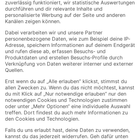
Zur Newsletter Anmeldung
Folge uns
Zahlungsarten
Versandarten
Sicher einkaufen
Jetzt die toom-App herunterladen
Alle Preisangaben in EUR inkl. gesetzl. MwSt.. Die dargestellten Angebote sind unter