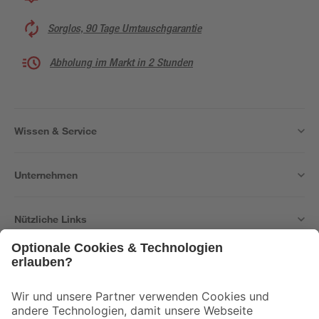
Sorglos, 90 Tage Umtauschgarantie
Abholung im Markt in 2 Stunden
Wissen & Service
Unternehmen
Nützliche Links
Bleib auf dem Laufenden mit unserem Newsletter
Der toom Newsletter: Keine Angebote und Aktionen mehr verpassen!