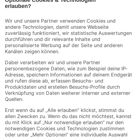
Bleib auf dem Laufenden mit unserem Newsletter
Der toom Newsletter: Keine Angebote und Aktionen mehr verpassen!
Zur Newsletter Anmeldung
Folge uns
Zahlungsarten
Versandarten
Sicher einkaufen
Jetzt die toom-App herunterladen