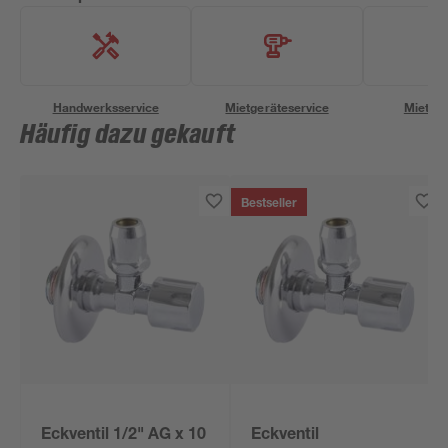
Handwerksservice
Mietgeräteservice
Miettra
Häufig dazu gekauft
Bestseller
Eckventil 1/2" AG x 10
Eckventil