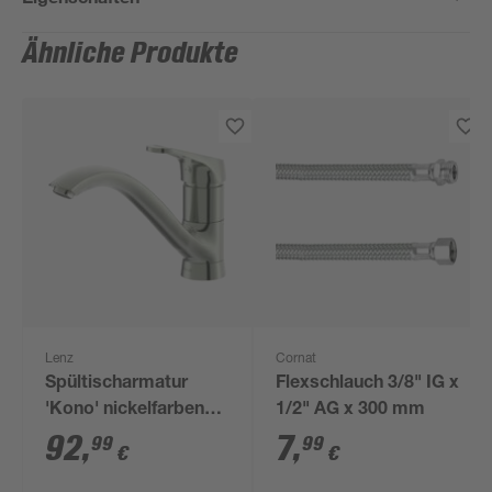
Ähnliche Produkte
Lenz
Cornat
Spültischarmatur
Flexschlauch 3/8" IG x
'Kono' nickelfarben
1/2" AG x 300 mm
16,7 cm
92
,
7
,
99
99
€
€