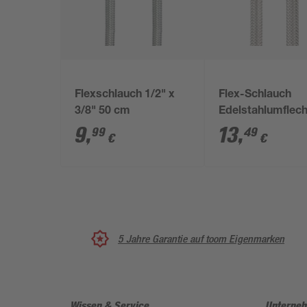
Flexschlauch 1/2" x
Flex-Schlauch
3/8" 50 cm
Edelstahlumflec
50 cm 1/2"
9
,
13
,
99
49
€
€
5 Jahre Garantie auf toom Eigenmarken
Wissen & Service
Unterne