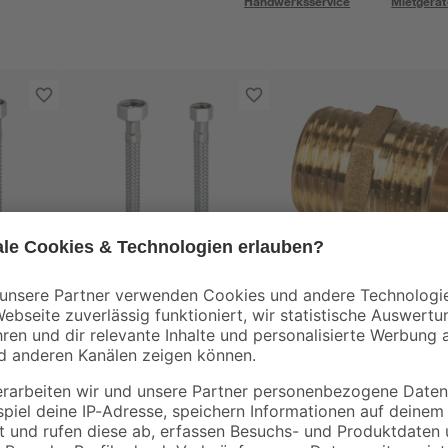
Handwerksservice
Mietgerät
Cornat
" IG x
Flexschlauch 1/2" IG x
Doppelnippel
1/2" IG 100 cm
Messing blank 1/2"
14
,
3
,
49
69
€
€