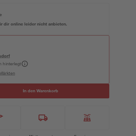
e
 dir online leider nicht anbieten.
sdorf
h hinterlegt
 Märkten
In den Warenkorb