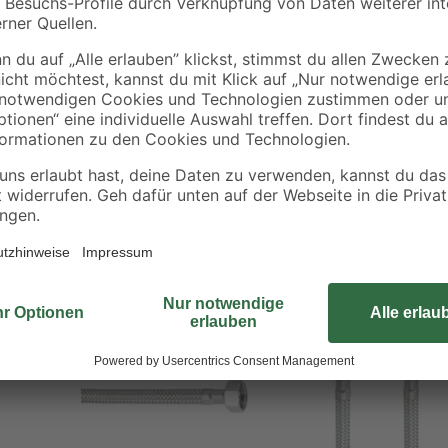
Der Flexschlauch hilft bei schwer
Edelstahlumflechtung macht ihn bi
Betriebsdruck stand.