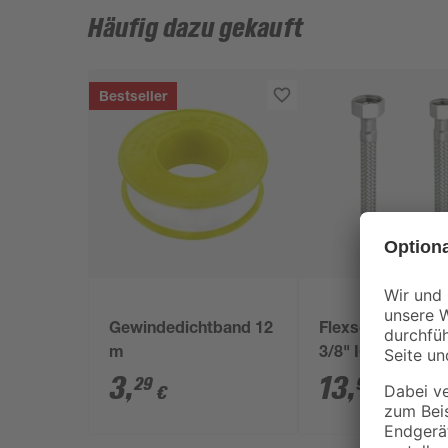
Häufig dazu gekauft
Bestseller
Gewindedichtband 12
Flexschlauch 3/8
m
3/8" IG x 100 cm
3
,
13
,
29
99
€
€