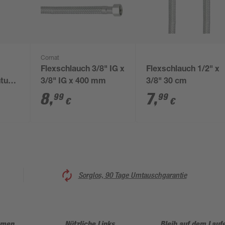
Cornat
Flexschlauch 3/8" IG x
Flexschlauch 1/2" x
htung
3/8" IG x 400 mm
3/8" 30 cm
8
,
7
,
99
99
€
€
Sorglos, 90 Tage Umtauschgarantie
hmen
Nützliche Links
Bleib auf dem Lauf