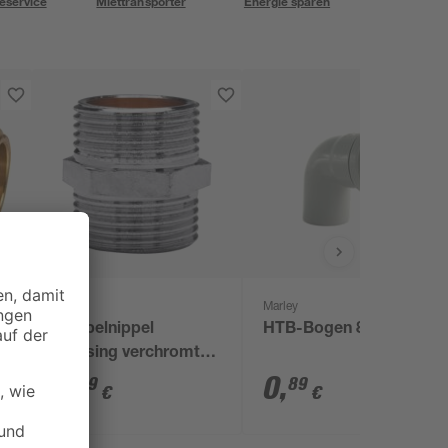
eservice
Miettransporter
Energie sparen
Marley
Doppelnippel
HTB-Bogen 87° DN 50
Messing verchromt
1/2" AG
3
,
0
,
89
89
€
€