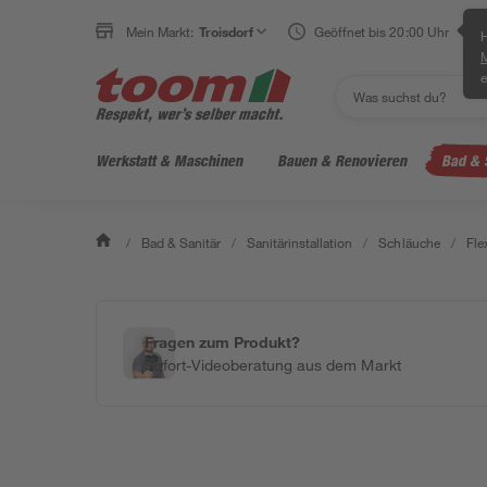
Mein Markt:
Troisdorf
Geöffnet bis 20:00 Uhr
H
e
Werkstatt & Maschinen
Bauen & Renovieren
Bad & 
/
Bad & Sanitär
/
Sanitärinstallation
/
Schläuche
/
Fle
Fragen zum Produkt?
Sofort-Videoberatung aus dem Markt