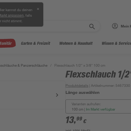
✕
ier kannst du deinen
, falls
Markt anpassen
r nicht stimmt.
Mein 
Sanitär
Garten & Freizeit
Wohnen & Haushalt
Wissen & Servic
xschläuche & Panzerschläuche
/
Flexschlauch 1/2" x 3/8" 100 cm
Flexschlauch 1/2
Produktdetails
| Artikelnummer
:
5467330
Länge auswählen
Varianten aufrufen:
100 cm
|
Im Markt verfügbar
13
,
99
€