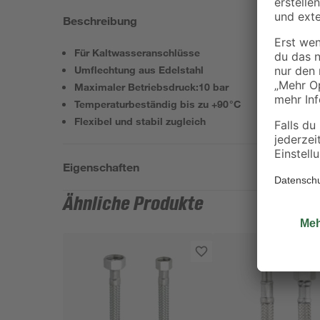
Beschreibung
Für Kaltwasseranschlüsse
Umflechtung aus Edelstahl
Maximaler Betriebsdruck:10 bar
Temperaturbeständig bis zu +90°C
Flexibel und stabil zugleich
Eigenschaften
Ähnliche Produkte