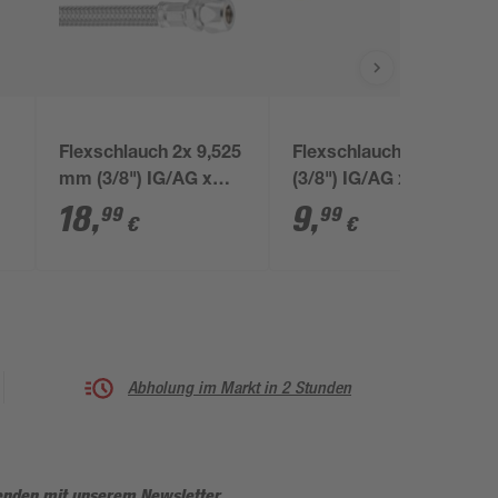
Flexschlauch 2x 9,525
Flexschlauch 9,5 mm
mm (3/8") IG/AG x
(3/8") IG/AG x Ø 10
2000 mm
mm x 500 mm
18
,
9
,
99
99
€
€
Abholung im Markt in 2 Stunden
enden mit unserem Newsletter