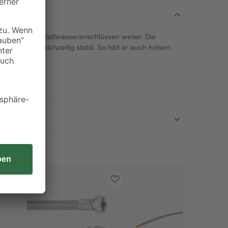
 zugänglichen Kaltwasseranschlüssen weiter. Die
egsam und gleichzeitig stabil. So hält er auch hohem