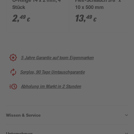
O-Ringe 14 x 2 mm, 4
Flex-Schlauch 3/8" x
Stück
10 x 500 mm
2
,
13
,
49
49
€
€
5 Jahre Garantie auf toom Eigenmarken
Sorglos, 90 Tage Umtauschgarantie
Abholung im Markt in 2 Stunden
Wissen & Service
Unternehmen