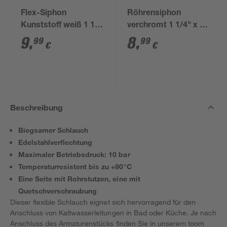
Flex-Siphon
Röhrensiphon
Kunststoff weiß 1 1/2'
verchromt 1 1/4" x 32
x 40/50 mm
mm
9
,
8
,
99
99
€
€
Beschreibung
Biegsamer Schlauch
Edelstahlverflechtung
Maximaler Betriebsdruck: 10 bar
Temperaturresistent bis zu +90°C
Eine Seite mit Rohrstutzen, eine mit
Quetschverschraubung
Dieser flexible Schlauch eignet sich hervorragend für den
Anschluss von Kaltwasserleitungen in Bad oder Küche. Je nach
Anschluss des Armaturenstücks finden Sie in unserem toom