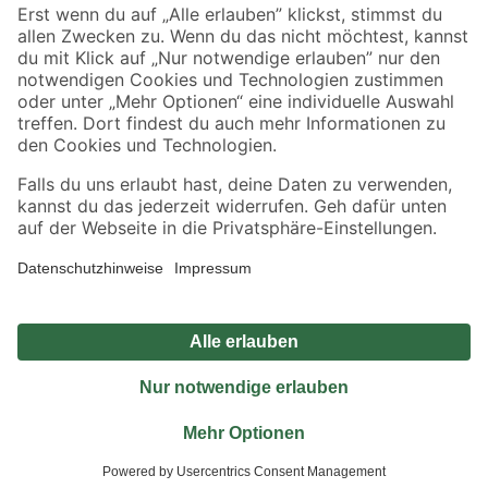
Sicher einkaufen
Jetzt die toom-App herunterladen
Alle Preisangaben in EUR inkl. gesetzl. MwSt.. Die dargestellten Angebote sind unter
Umständen nicht in allen Märkten verfügbar. Die angegebenen Verfügbarkeiten beziehen
sich auf den unter "Mein Markt" ausgewählten toom Baumarkt. Alle Angebote und
Produkte nur solange der Vorrat reicht.
*Paketversand ab 59 € versandkostenfrei, gilt nicht für Artikel mit Speditionsversand, hier
fallen zusätzliche Versandkosten an.
Datenschutz
Privatsphäre
Impressum
AGB
Nutzungsbedingungen
Widerrufsrecht
Vertrag widerrufen
Barrierefreiheit
© 2026 toom Baumarkt GmbH