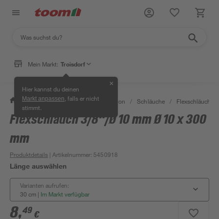
Mein Markt:
Troisdorf
✕
Hier kannst du deinen
, falls er nicht
Markt anpassen
/
Bad & Sanitär
/
Sanitärinstallation
/
Schläuche
/
Flexschläuche 
stimmt.
Flexschlauch 3/8"/Ø 10 mm Ø 10 x 300
mm
Produktdetails
| Artikelnummer
:
5450918
Länge auswählen
Varianten aufrufen:
30 cm
|
Im Markt verfügbar
8
,
49
€